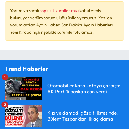
Yorum yazarak
topluluk kurallarımızı
kabul etmiş
bulunuyor ve tüm sorumluluğu üstleniyorsunuz. Yazılan
yorumlardan Aydın Haber, Son Dakika Aydın Haberleri |
Yeni Kıroba hiçbir şekilde sorumlu tutulamaz.
Trend Haberler
1
Otomobiller kafa kafaya çarpıştı:
AK Parti'li başkan can verdi
2
Kızı ve damadı gözaltı listesinde!
Bülent Tezcan’dan ilk açıklama