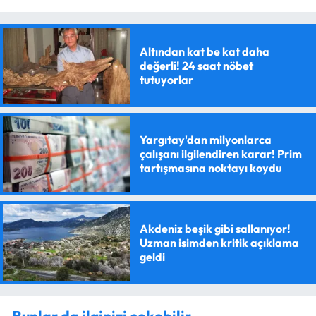
Altından kat be kat daha
değerli! 24 saat nöbet
tutuyorlar
Yargıtay'dan milyonlarca
çalışanı ilgilendiren karar! Prim
tartışmasına noktayı koydu
Akdeniz beşik gibi sallanıyor!
Uzman isimden kritik açıklama
geldi