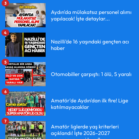
3
Aydın'da mülakatsız personel alımı
yapılacak! İşte detaylar...
4
Nazilli’de 16 yaşındaki gençten acı
haber
5
Otomobiller çarpıştı: 1 ölü, 5 yaralı
6
Amatör'de Aydın'dan ilk fire! Lige
katılmayacaklar
7
Amatör liglerde yaş kriterleri
açıklandı! İşte 2026-2027