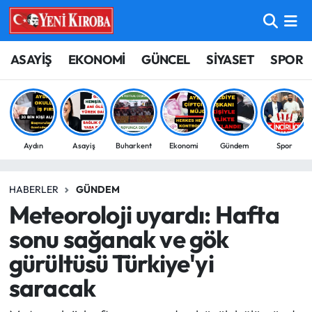
ASAYİŞ
Aydın Nöbetçi Eczaneler
ASAYİŞ
EKONOMİ
GÜNCEL
SİYASET
SPOR
BİLİM-TEKNOLOJİ
Aydın Hava Durumu
ÇEVRE
Aydin Namaz Vakitleri
Aydın
Asayiş
Buharkent
Ekonomi
Gündem
Spor
DÜNYA
Aydın Trafik Yoğunluk Haritası
HABERLER
GÜNDEM
EĞİTİM
Süper Lig Puan Durumu ve Fikstür
Meteoroloji uyardı: Hafta
EKONOMİ
Tüm Manşetler
sonu sağanak ve gök
gürültüsü Türkiye'yi
GÜNCEL
Son Dakika Haberleri
saracak
GÜNDEM
Haber Arşivi