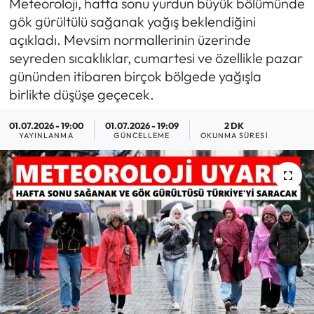
Meteoroloji, hafta sonu yurdun büyük bölümünde
gök gürültülü sağanak yağış beklendiğini
MAGAZİN
açıkladı. Mevsim normallerinin üzerinde
seyreden sıcaklıklar, cumartesi ve özellikle pazar
SAĞLIK
gününden itibaren birçok bölgede yağışla
birlikte düşüşe geçecek.
SİYASET
01.07.2026 - 19:00
01.07.2026 - 19:09
2 DK
SPOR
YAYINLANMA
GÜNCELLEME
OKUNMA SÜRESI
TARIM
TURİZM
YAŞAM
RESMİ İLANLAR
HABER İLAN