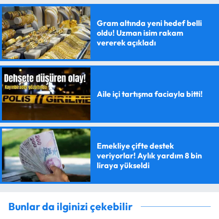
Gram altında yeni hedef belli
oldu! Uzman isim rakam
vererek açıkladı
Aile içi tartışma faciayla bitti!
Emekliye çifte destek
veriyorlar! Aylık yardım 8 bin
liraya yükseldi
Bunlar da ilginizi çekebilir