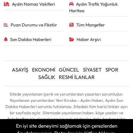
Aydin Namaz Vakitleri
Aydın Trafik Yoğunluk
Haritası
Puan Durumu ve Fikstür
Tüm Manşetler
Son Dakika Haberleri
Haber Arşivi
ASAYİŞ
EKONOMİ
GÜNCEL
SİYASET
SPOR
SAĞLIK
RESMİ İLANLAR
Sitede yayınlanan içerik ve yorumlardan yazarları sorumludur.
Yayınlanan yorumlardan Yeni Kıroba - Aydın Haber, Aydın Son
Dakika Haberleri sorumlu tutulamaz. Sitedeki tüm harici linkler ayrı
bir sayfada açılır. Sitemizde yayınlanan haber, köşe yazıları ve
fotoğraflar izin alınmaksızın kaynak gösterilse dahi, herhangi bir
En iyi site deneyimi sağlamak için çerezlerden
ortamda kullanılamaz ve yayınlanamaz