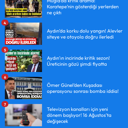
Muğla’da kritik arama!
Karatepe’nin gösterdiği yerlerden
ne çıktı
4
Aydın’da korku dolu yangın! Alevler
siteye ve otoyola doğru ilerledi
5
Aydın’ın incirinde kritik sezon!
Üreticinin gözü şimdi fiyatta
6
Ömer Günel’den Kuşadası
operasyonu sonrası bomba iddia!
7
Televizyon kanalları için yeni
dönem başlıyor! 16 Ağustos'ta
değişecek