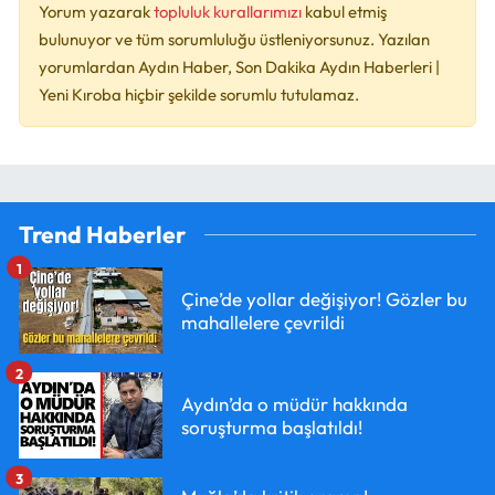
Yorum yazarak
topluluk kurallarımızı
kabul etmiş
bulunuyor ve tüm sorumluluğu üstleniyorsunuz. Yazılan
yorumlardan Aydın Haber, Son Dakika Aydın Haberleri |
Yeni Kıroba hiçbir şekilde sorumlu tutulamaz.
Trend Haberler
1
Çine’de yollar değişiyor! Gözler bu
mahallelere çevrildi
2
Aydın’da o müdür hakkında
soruşturma başlatıldı!
3