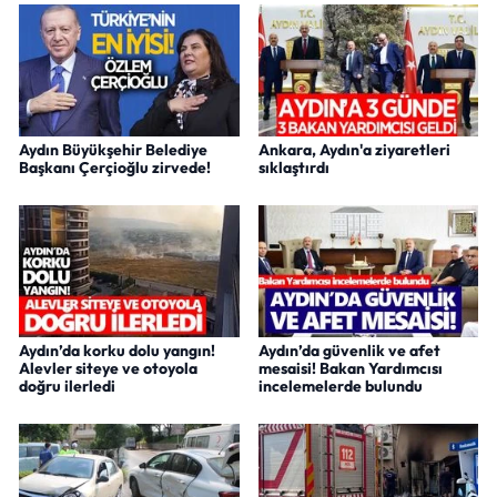
Aydın Büyükşehir Belediye
Ankara, Aydın'a ziyaretleri
Başkanı Çerçioğlu zirvede!
sıklaştırdı
Aydın’da korku dolu yangın!
Aydın’da güvenlik ve afet
Alevler siteye ve otoyola
mesaisi! Bakan Yardımcısı
doğru ilerledi
incelemelerde bulundu