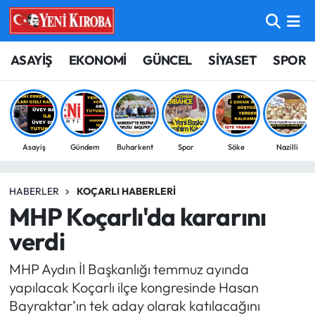
ASAYİŞ
Aydın Nöbetçi Eczaneler
ASAYİŞ
EKONOMİ
GÜNCEL
SİYASET
SPOR
BİLİM-TEKNOLOJİ
Aydın Hava Durumu
ÇEVRE
Aydin Namaz Vakitleri
Asayiş
Gündem
Buharkent
Spor
Söke
Nazilli
DÜNYA
Aydın Trafik Yoğunluk Haritası
HABERLER
KOÇARLI HABERLERI
EĞİTİM
Süper Lig Puan Durumu ve Fikstür
MHP Koçarlı'da kararını
EKONOMİ
Tüm Manşetler
verdi
MHP Aydın İl Başkanlığı temmuz ayında
GÜNCEL
Son Dakika Haberleri
yapılacak Koçarlı ilçe kongresinde Hasan
Bayraktar’ın tek aday olarak katılacağını
GÜNDEM
Haber Arşivi