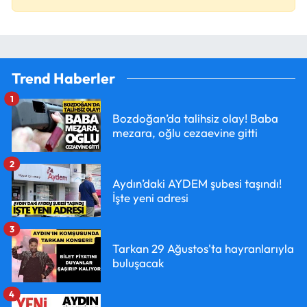
Trend Haberler
1
Bozdoğan’da talihsiz olay! Baba
mezara, oğlu cezaevine gitti
2
Aydın’daki AYDEM şubesi taşındı!
İşte yeni adresi
3
Tarkan 29 Ağustos'ta hayranlarıyla
buluşacak
4