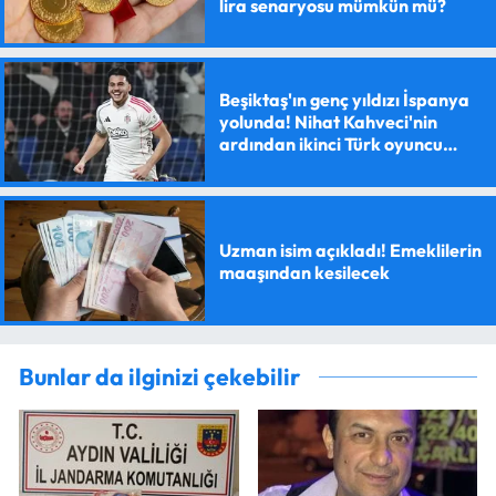
lira senaryosu mümkün mü?
Beşiktaş'ın genç yıldızı İspanya
yolunda! Nihat Kahveci'nin
ardından ikinci Türk oyuncu
olacak
Uzman isim açıkladı! Emeklilerin
maaşından kesilecek
Bunlar da ilginizi çekebilir