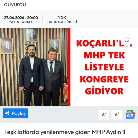
duyurdu.
MAGAZİN
27.06.2026 - 20:00
1 DK
YAYINLANMA
OKUNMA SÜRESI
SAĞLIK
SİYASET
SPOR
TARIM
TURİZM
YAŞAM
Paylaş
-
+
A
A
RESMİ İLANLAR
Teşkilatlarda yenilenmeye giden MHP Aydın İl
HABER İLAN