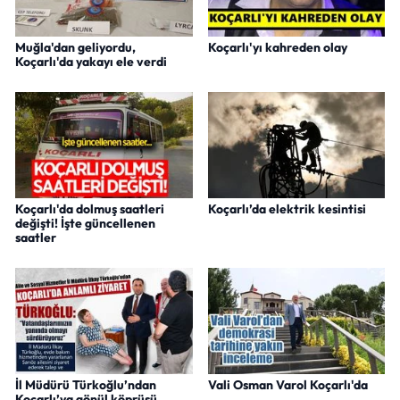
Muğla'dan geliyordu,
Koçarlı'yı kahreden olay
Koçarlı'da yakayı ele verdi
Koçarlı'da dolmuş saatleri
Koçarlı’da elektrik kesintisi
değişti! İşte güncellenen
saatler
İl Müdürü Türkoğlu’ndan
Vali Osman Varol Koçarlı'da
Koçarlı’ya gönül köprüsü