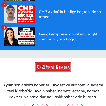
7
CHP Aydın’da bir ilçe başkanı daha
atandı
8
Genç hemşirenin ani ölümü sağlık
camiasını yasa boğdu
Aydın son dakika haberleri, siyaset ve ekonomi gündemi
Yeni Kıroba'da. Aydın haber, nöbetçi eczane, namaz
vakitleri ve hava durumu anlık haberlerle burada.