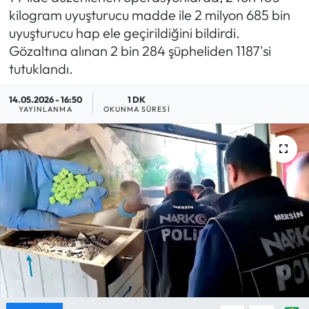
kilogram uyuşturucu madde ile 2 milyon 685 bin
MAGAZİN
uyuşturucu hap ele geçirildiğini bildirdi.
Gözaltına alınan 2 bin 284 şüpheliden 1187'si
SAĞLIK
tutuklandı.
SİYASET
14.05.2026 - 16:50
1 DK
YAYINLANMA
OKUNMA SÜRESI
SPOR
TARIM
TURİZM
YAŞAM
RESMİ İLANLAR
HABER İLAN