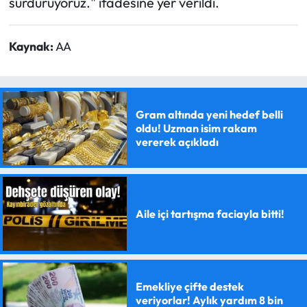
sürdürüyoruz." ifadesine yer verildi.
Kaynak:
AA
Gram altında yeni hedef belli
oldu! Uzman isim rakam
vererek açıkladı
Aile içi tartışma faciayla bitti!
Emekliye çifte destek
veriyorlar! Aylık yardım 8 bin