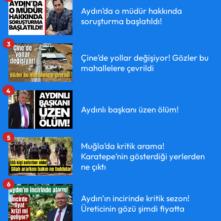
Aydın’da o müdür hakkında
soruşturma başlatıldı!
3
Çine’de yollar değişiyor! Gözler bu
mahallelere çevrildi
4
Aydınlı başkanı üzen ölüm!
5
Muğla’da kritik arama!
Karatepe’nin gösterdiği yerlerden
ne çıktı
6
Aydın’ın incirinde kritik sezon!
Üreticinin gözü şimdi fiyatta