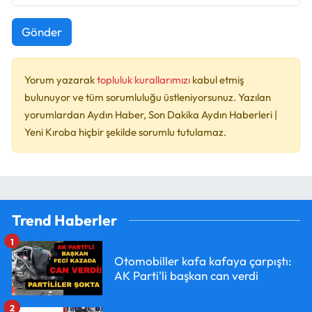
Gönder
Yorum yazarak
topluluk kurallarımızı
kabul etmiş
bulunuyor ve tüm sorumluluğu üstleniyorsunuz. Yazılan
yorumlardan Aydın Haber, Son Dakika Aydın Haberleri |
Yeni Kıroba hiçbir şekilde sorumlu tutulamaz.
Trend Haberler
1
Otomobiller kafa kafaya çarpıştı:
AK Parti'li başkan can verdi
2