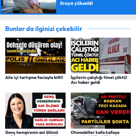
liraya yükseldi
Bunlar da ilginizi çekebilir
Aile içi tartışma faciayla bitti!
İşçilerin çalıştığı tünel çöktü!
Acı haber geldi
Genç hemşirenin ani ölümü
Otomobiller kafa kafaya