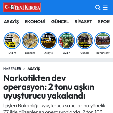
ASAYİŞ
Aydın Nöbetçi Eczaneler
ASAYİŞ
EKONOMİ
GÜNCEL
SİYASET
SPOR
BİLİM-TEKNOLOJİ
Aydın Hava Durumu
ÇEVRE
Aydin Namaz Vakitleri
Didim
Ekonomi
Asayiş
Aydın
Güncel
Buharkent
DÜNYA
Aydın Trafik Yoğunluk Haritası
HABERLER
ASAYIŞ
EĞİTİM
Süper Lig Puan Durumu ve Fikstür
Narkotikten dev
EKONOMİ
Tüm Manşetler
operasyon: 2 tonu aşkın
uyuşturucu yakalandı
GÜNCEL
Son Dakika Haberleri
İçişleri Bakanlığı, uyuşturucu satıcılarına yönelik
GÜNDEM
Haber Arşivi
77 ilde düzenlenen operasyonlarda, 2 ton 103