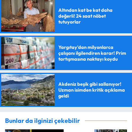
Altından kat be kat daha
değerli! 24 saat nöbet
tutuyorlar
Yargıtay'dan milyonlarca
çalışanı ilgilendiren karar! Prim
tartışmasına noktayı koydu
Akdeniz beşik gibi sallanıyor!
Uzman isimden kritik açıklama
geldi
Bunlar da ilginizi çekebilir