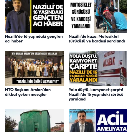
Nazilli’de 16 yaşındaki gençten
Nazilli'de kaza: Motosiklet
acı haber
sürücüsü ve kardeşi yaralandı
NTO Başkanı Arslan’dan
Yola düştü, kamyonet çarptı!
dikkat çeken mesajlar
Nazilli’de 16 yaşındaki sürücü
yaralandı