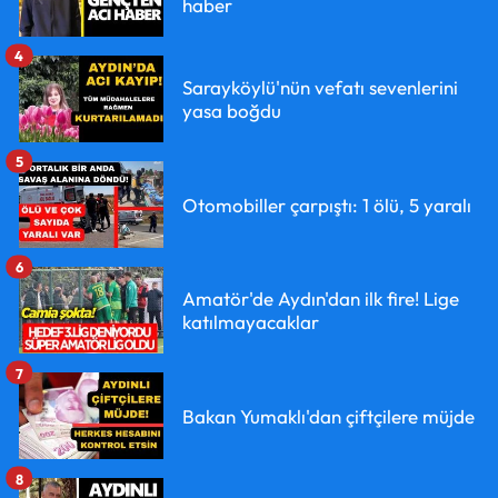
haber
4
Sarayköylü'nün vefatı sevenlerini
yasa boğdu
5
Otomobiller çarpıştı: 1 ölü, 5 yaralı
6
Amatör'de Aydın'dan ilk fire! Lige
katılmayacaklar
7
Bakan Yumaklı'dan çiftçilere müjde
8