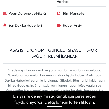
Haritası
Puan Durumu ve Fikstür
Tüm Manşetler
Son Dakika Haberleri
Haber Arşivi
ASAYİŞ
EKONOMİ
GÜNCEL
SİYASET
SPOR
SAĞLIK
RESMİ İLANLAR
Sitede yayınlanan içerik ve yorumlardan yazarları sorumludur.
Yayınlanan yorumlardan Yeni Kıroba - Aydın Haber, Aydın Son
Dakika Haberleri sorumlu tutulamaz. Sitedeki tüm harici linkler ayrı
bir sayfada açılır. Sitemizde yayınlanan haber, köşe yazıları ve
fotoğraflar izin alınmaksızın kaynak gösterilse dahi, herhangi bir
En iyi site deneyimi sağlamak için çerezlerden
ortamda kullanılamaz ve yayınlanamaz
faydalanıyoruz. Detaylar için lütfen tıklayın.