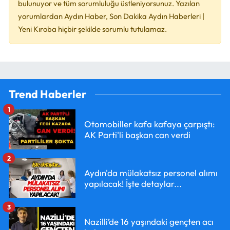
bulunuyor ve tüm sorumluluğu üstleniyorsunuz. Yazılan
yorumlardan Aydın Haber, Son Dakika Aydın Haberleri |
Yeni Kıroba hiçbir şekilde sorumlu tutulamaz.
Trend Haberler
1
Otomobiller kafa kafaya çarpıştı:
AK Parti'li başkan can verdi
2
Aydın'da mülakatsız personel alımı
yapılacak! İşte detaylar...
3
Nazilli’de 16 yaşındaki gençten acı