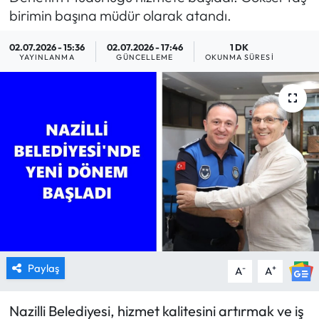
birimin başına müdür olarak atandı.
MAGAZİN
02.07.2026 - 15:36
02.07.2026 - 17:46
1 DK
YAYINLANMA
GÜNCELLEME
OKUNMA SÜRESI
SAĞLIK
SİYASET
SPOR
TARIM
TURİZM
YAŞAM
Paylaş
-
+
A
A
RESMİ İLANLAR
Nazilli Belediyesi, hizmet kalitesini artırmak ve iş
HABER İLAN