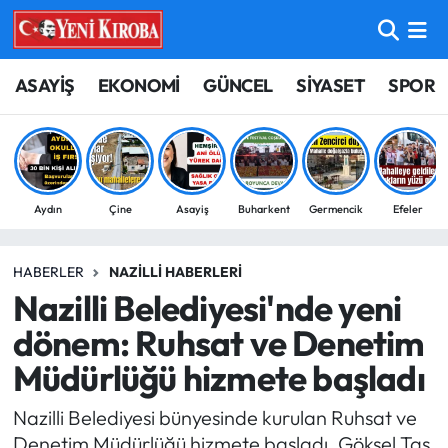
ASAYİŞ
Aydın Nöbetçi Eczaneler
ASAYİŞ
EKONOMİ
GÜNCEL
SİYASET
SPOR
BİLİM-TEKNOLOJİ
Aydın Hava Durumu
ÇEVRE
Aydin Namaz Vakitleri
Aydın
Çine
Asayiş
Buharkent
Germencik
Efeler
DÜNYA
Aydın Trafik Yoğunluk Haritası
HABERLER
NAZILLI HABERLERI
EĞİTİM
Süper Lig Puan Durumu ve Fikstür
Nazilli Belediyesi'nde yeni
EKONOMİ
Tüm Manşetler
dönem: Ruhsat ve Denetim
Müdürlüğü hizmete başladı
GÜNCEL
Son Dakika Haberleri
Nazilli Belediyesi bünyesinde kurulan Ruhsat ve
GÜNDEM
Haber Arşivi
Denetim Müdürlüğü hizmete başladı. Göksel Taş