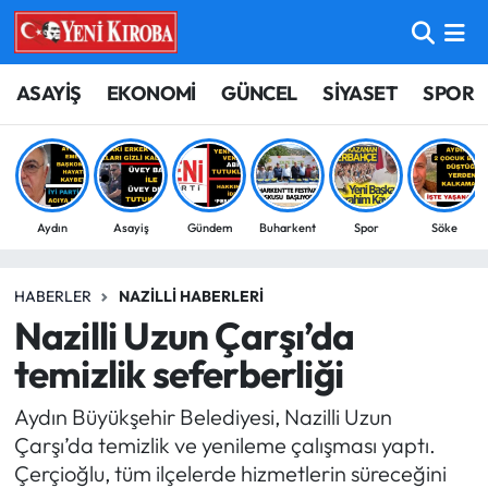
ASAYİŞ
Aydın Nöbetçi Eczaneler
ASAYİŞ
EKONOMİ
GÜNCEL
SİYASET
SPOR
BİLİM-TEKNOLOJİ
Aydın Hava Durumu
ÇEVRE
Aydin Namaz Vakitleri
Aydın
Asayiş
Gündem
Buharkent
Spor
Söke
DÜNYA
Aydın Trafik Yoğunluk Haritası
HABERLER
NAZILLI HABERLERI
EĞİTİM
Süper Lig Puan Durumu ve Fikstür
Nazilli Uzun Çarşı’da
EKONOMİ
Tüm Manşetler
temizlik seferberliği
Aydın Büyükşehir Belediyesi, Nazilli Uzun
GÜNCEL
Son Dakika Haberleri
Çarşı’da temizlik ve yenileme çalışması yaptı.
Çerçioğlu, tüm ilçelerde hizmetlerin süreceğini
GÜNDEM
Haber Arşivi