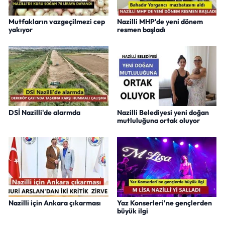
Mutfakların vazgeçilmezi cep
Nazilli MHP'de yeni dönem
yakıyor
resmen başladı
DSİ Nazilli'de alarmda
Nazilli Belediyesi yeni doğan
mutluluğuna ortak oluyor
Nazilli için Ankara çıkarması
Yaz Konserleri'ne gençlerden
büyük ilgi