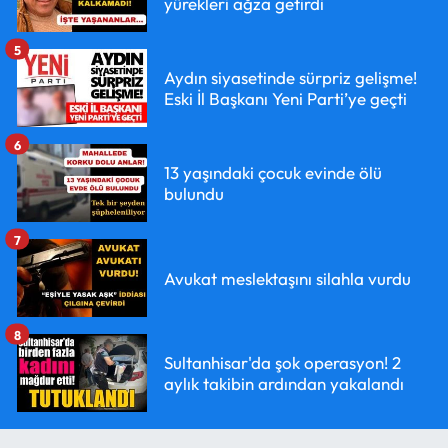
yürekleri ağza getirdi
5
Aydın siyasetinde sürpriz gelişme!
Eski İl Başkanı Yeni Parti’ye geçti
6
13 yaşındaki çocuk evinde ölü
bulundu
7
Avukat meslektaşını silahla vurdu
8
Sultanhisar'da şok operasyon! 2
aylık takibin ardından yakalandı