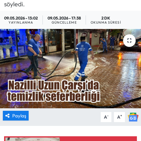
söyledi.
MAGAZİN
09.05.2026 - 13:02
09.05.2026 - 17:38
2 DK
YAYINLANMA
GÜNCELLEME
OKUNMA SÜRESI
SAĞLIK
SİYASET
SPOR
TARIM
TURİZM
YAŞAM
Paylaş
-
+
A
A
RESMİ İLANLAR
HABER İLAN