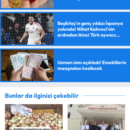
Beşiktaş'ın genç yıldızı İspanya
yolunda! Nihat Kahveci'nin
ardından ikinci Türk oyuncu
olacak
Uzman isim açıkladı! Emeklilerin
maaşından kesilecek
Bunlar da ilginizi çekebilir