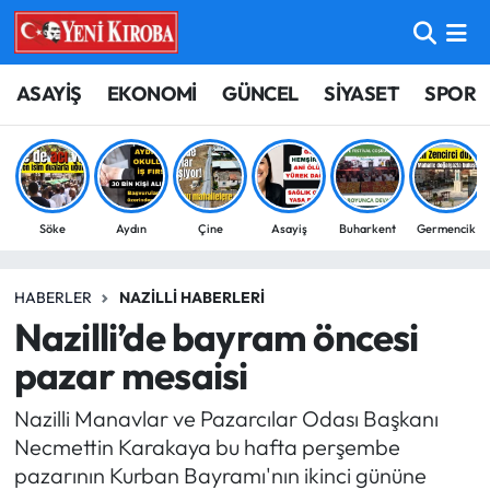
ASAYİŞ
Aydın Nöbetçi Eczaneler
ASAYİŞ
EKONOMİ
GÜNCEL
SİYASET
SPOR
BİLİM-TEKNOLOJİ
Aydın Hava Durumu
ÇEVRE
Aydin Namaz Vakitleri
Söke
Aydın
Çine
Asayiş
Buharkent
Germencik
DÜNYA
Aydın Trafik Yoğunluk Haritası
HABERLER
NAZILLI HABERLERI
EĞİTİM
Süper Lig Puan Durumu ve Fikstür
Nazilli’de bayram öncesi
EKONOMİ
Tüm Manşetler
pazar mesaisi
Nazilli Manavlar ve Pazarcılar Odası Başkanı
GÜNCEL
Son Dakika Haberleri
Necmettin Karakaya bu hafta perşembe
pazarının Kurban Bayramı'nın ikinci gününe
GÜNDEM
Haber Arşivi