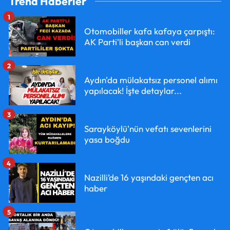
Trend Haberler
1
Otomobiller kafa kafaya çarpıştı:
AK Parti'li başkan can verdi
2
Aydın'da mülakatsız personel alımı
yapılacak! İşte detaylar...
3
Sarayköylü'nün vefatı sevenlerini
yasa boğdu
4
Nazilli’de 16 yaşındaki gençten acı
haber
5