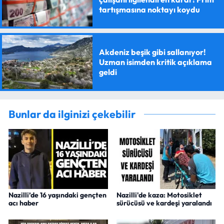
tartışmasına noktayı koydu
Akdeniz beşik gibi sallanıyor!
Uzman isimden kritik açıklama
geldi
Bunlar da ilginizi çekebilir
Nazilli’de 16 yaşındaki gençten
Nazilli'de kaza: Motosiklet
acı haber
sürücüsü ve kardeşi yaralandı