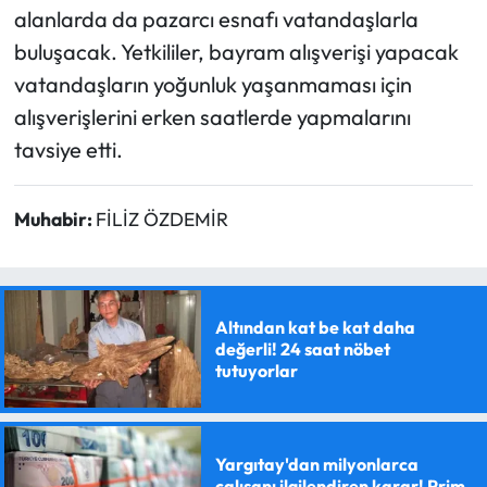
alanlarda da pazarcı esnafı vatandaşlarla
buluşacak. Yetkililer, bayram alışverişi yapacak
vatandaşların yoğunluk yaşanmaması için
alışverişlerini erken saatlerde yapmalarını
tavsiye etti.
Muhabir:
FİLİZ ÖZDEMİR
Altından kat be kat daha
değerli! 24 saat nöbet
tutuyorlar
Yargıtay'dan milyonlarca
çalışanı ilgilendiren karar! Prim