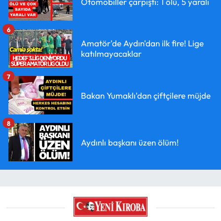
Otomobiller çarpıştı: 1 ölü, 5 yaralı
6
Amatör'de Aydın'dan ilk fire! Lige
katılmayacaklar
7
Bakan Yumaklı'dan çiftçilere müjde
8
Aydınlı başkanı üzen ölüm!