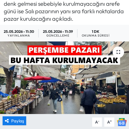
denk gelmesi sebebiyle kurulmayacağını arefe
MAGAZİN
günü ise Salı pazarının yanı sıra farklı noktalarda
pazar kurulacağını açıkladı.
SAĞLIK
25.05.2026 - 11:30
25.05.2026 - 11:39
1 DK
YAYINLANMA
GÜNCELLEME
OKUNMA SÜRESI
SİYASET
SPOR
TARIM
TURİZM
YAŞAM
RESMİ İLANLAR
Paylaş
-
+
A
A
HABER İLAN