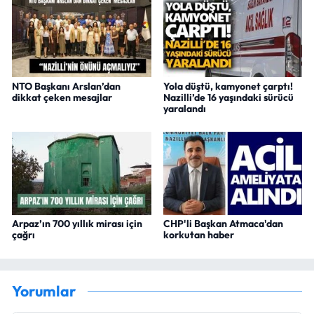
NTO Başkanı Arslan’dan
Yola düştü, kamyonet çarptı!
dikkat çeken mesajlar
Nazilli’de 16 yaşındaki sürücü
yaralandı
Arpaz’ın 700 yıllık mirası için
CHP'li Başkan Atmaca'dan
çağrı
korkutan haber
Yorumlar