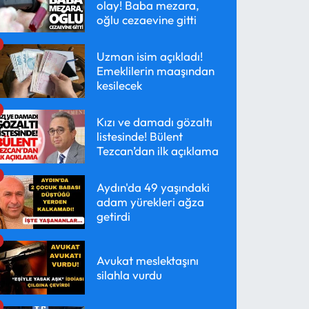
olay! Baba mezara,
oğlu cezaevine gitti
Uzman isim açıkladı!
Emeklilerin maaşından
kesilecek
Kızı ve damadı gözaltı
listesinde! Bülent
Tezcan’dan ilk açıklama
Aydın'da 49 yaşındaki
adam yürekleri ağza
getirdi
Avukat meslektaşını
silahla vurdu