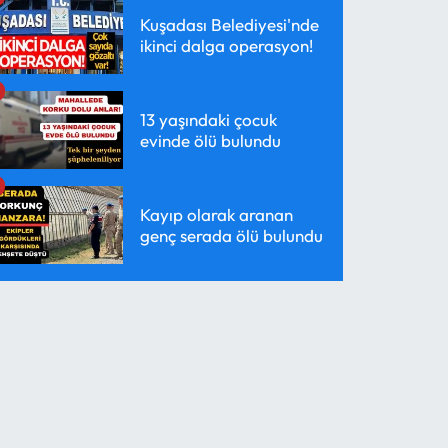
Kuşadası Belediyesi'nde
ikinci dalga operasyon!
13 yaşındaki çocuk
evinde ölü bulundu
Kayıp olarak aranan
genç serada ölü bulundu