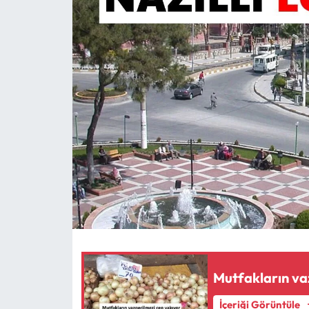
MAGAZİN
SAĞLIK
SİYASET
SPOR
TARIM
TURİZM
YAŞAM
RESMİ İLANLAR
Mutfakların va
İçeriği Görüntüle
HABER İLAN