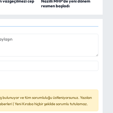
n vazgeçilmezi cep
Nazilli MHP'de yeni dönem
resmen başladı
ş bulunuyor ve tüm sorumluluğu üstleniyorsunuz. Yazılan
rleri | Yeni Kıroba hiçbir şekilde sorumlu tutulamaz.