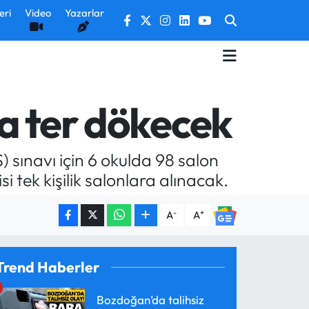
eri
Video
Yazarlar
da ter dökecek
) sınavı için 6 okulda 98 salon
i tek kişilik salonlara alınacak.
-
+
A
A
Trend Haberler
Bozdoğan’da talihsiz