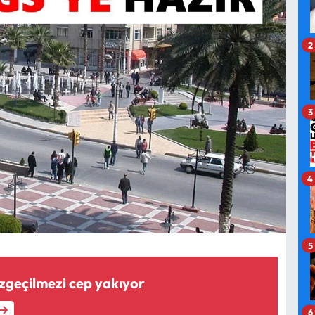
2
3
4
5
zgeçilmezi cep yakıyor
6