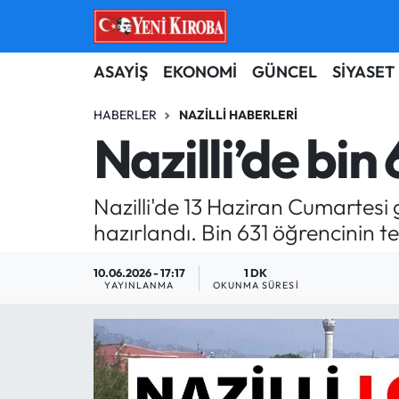
ASAYİŞ
Aydın Nöbetçi Eczaneler
ASAYİŞ
EKONOMİ
GÜNCEL
SİYASET
BİLİM-TEKNOLOJİ
Aydın Hava Durumu
HABERLER
NAZILLI HABERLERI
Nazilli’de bin
ÇEVRE
Aydin Namaz Vakitleri
Nazilli'de 13 Haziran Cumartesi 
DÜNYA
Aydın Trafik Yoğunluk Haritası
hazırlandı. Bin 631 öğrencinin te
EĞİTİM
Süper Lig Puan Durumu ve Fikstür
10.06.2026 - 17:17
1 DK
YAYINLANMA
OKUNMA SÜRESI
EKONOMİ
Tüm Manşetler
GÜNCEL
Son Dakika Haberleri
GÜNDEM
Haber Arşivi