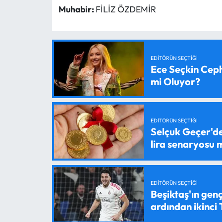
Muhabir:
FİLİZ ÖZDEMİR
EDITÖRÜN SEÇTIĞI
Ece Seçkin Ceph
mi Oluyor?
EDITÖRÜN SEÇTIĞI
Selçuk Geçer'den
lira senaryosu
EDITÖRÜN SEÇTIĞI
Beşiktaş'ın genç
ardından ikinci