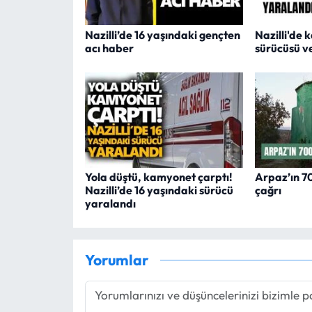
Nazilli’de 16 yaşındaki gençten
Nazilli'de 
acı haber
sürücüsü v
Yola düştü, kamyonet çarptı!
Arpaz’ın 700
Nazilli’de 16 yaşındaki sürücü
çağrı
yaralandı
Yorumlar