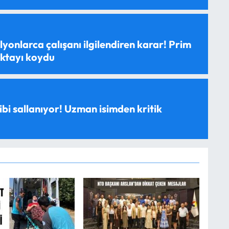
yonlarca çalışanı ilgilendiren karar! Prim
oktayı koydu
ibi sallanıyor! Uzman isimden kritik