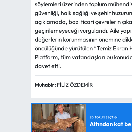
söylemleri üzerinden toplum mühendisli
güvenliği, halk sağlığı ve şehir huzuru
açıklamada, bazı ticari çevrelerin çı
geçirilemeyeceği vurgulandı. Aile yap
değerlerin korunmasının önemine dikk
öncülüğünde yürütülen “Temiz Ekran H
Platform, tüm vatandaşları bu konud
davet etti.
Muhabir:
FİLİZ ÖZDEMİR
EDITÖRÜN SEÇTIĞI
Altından kat be