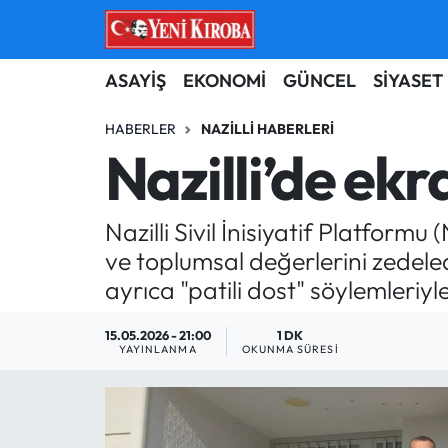
ASAYİŞ
Aydın Nöbetçi Eczaneler
ASAYİŞ
EKONOMİ
GÜNCEL
SİYASET
BİLİM-TEKNOLOJİ
Aydın Hava Durumu
HABERLER
NAZILLI HABERLERI
Nazilli’de ekr
ÇEVRE
Aydin Namaz Vakitleri
Nazilli Sivil İnisiyatif Platformu
DÜNYA
Aydın Trafik Yoğunluk Haritası
ve toplumsal değerlerini zedele
EĞİTİM
Süper Lig Puan Durumu ve Fikstür
ayrıca "patili dost" söylemleriyl
EKONOMİ
Tüm Manşetler
15.05.2026 - 21:00
1 DK
YAYINLANMA
OKUNMA SÜRESI
GÜNCEL
Son Dakika Haberleri
GÜNDEM
Haber Arşivi