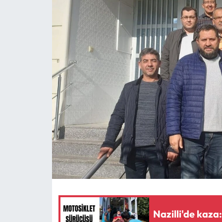
MAGAZİN
SAĞLIK
SİYASET
SPOR
TARIM
TURİZM
YAŞAM
RESMİ İLANLAR
Nazilli'de kaza
HABER İLAN