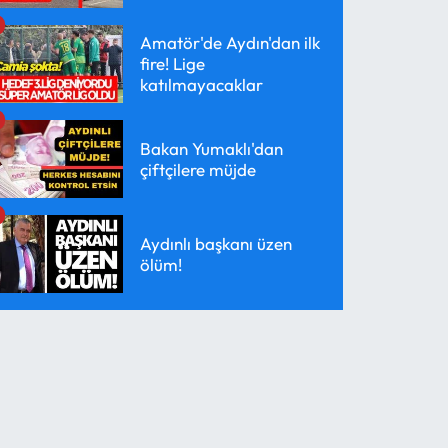
Amatör'de Aydın'dan ilk
fire! Lige
katılmayacaklar
Bakan Yumaklı'dan
çiftçilere müjde
Aydınlı başkanı üzen
ölüm!