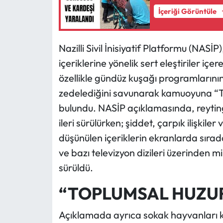
İçeriği Görüntüle
Nazilli Sivil İnisiyatif Platformu (NASİP
içeriklerine yönelik sert eleştiriler iç
özellikle gündüz kuşağı programlarının
zedelediğini savunarak kamuoyuna “T
bulundu. NASİP açıklamasında, reyting
ileri sürülürken; şiddet, çarpık ilişkile
düşünülen içeriklerin ekranlarda sıradan
ve bazı televizyon dizileri üzerinden mi
sürüldü.
“TOPLUMSAL HUZUR
Açıklamada ayrıca sokak hayvanları ko