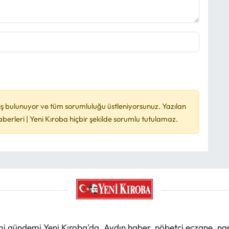
ş bulunuyor ve tüm sorumluluğu üstleniyorsunuz. Yazılan
rleri | Yeni Kıroba hiçbir şekilde sorumlu tutulamaz.
mi gündemi Yeni Kıroba'da. Aydın haber, nöbetçi eczane, na