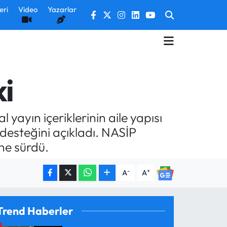
eri
Video
Yazarlar
ki
 yayın içeriklerinin aile yapısı
desteğini açıkladı. NASİP
öne sürdü.
-
+
A
A
Trend Haberler