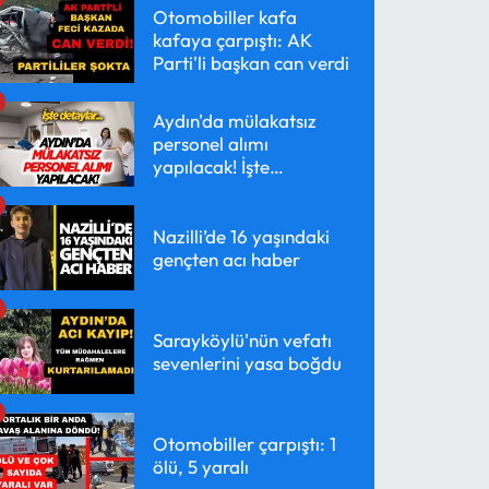
Otomobiller kafa
kafaya çarpıştı: AK
Parti'li başkan can verdi
Aydın'da mülakatsız
personel alımı
yapılacak! İşte
detaylar...
Nazilli’de 16 yaşındaki
gençten acı haber
Sarayköylü'nün vefatı
sevenlerini yasa boğdu
Otomobiller çarpıştı: 1
ölü, 5 yaralı