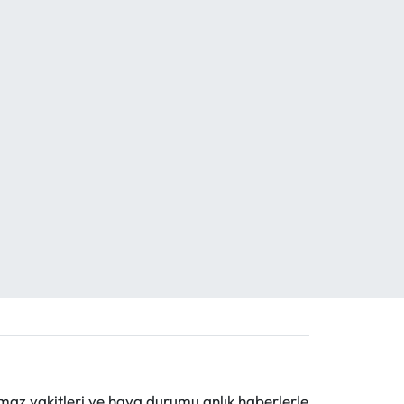
maz vakitleri ve hava durumu anlık haberlerle