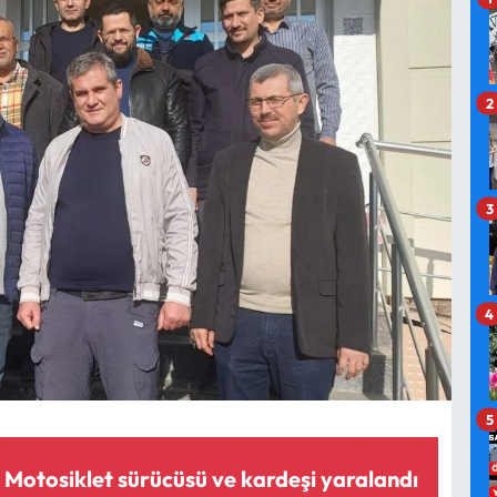
2
3
4
5
: Motosiklet sürücüsü ve kardeşi yaralandı