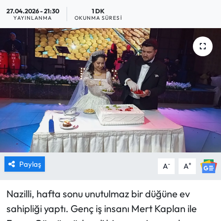
27.04.2026 - 21:30
1 DK
MAGAZİN
YAYINLANMA
OKUNMA SÜRESI
SAĞLIK
SİYASET
SPOR
TARIM
TURİZM
Paylaş
-
+
A
A
YAŞAM
Nazilli, hafta sonu unutulmaz bir düğüne ev
RESMİ İLANLAR
sahipliği yaptı. Genç iş insanı Mert Kaplan ile
HABER İLAN