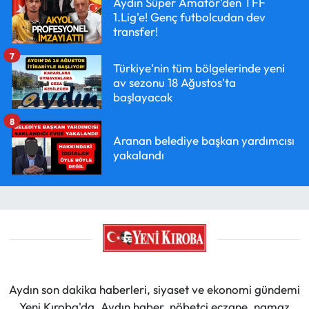
Aydın Süper Amatör'den TFF
1.Lig'e! Genç futbolcudan dev
transfer!
7
Türkiye'nin tüm bölgelerinde yeni
av sezonu 18 Ağustos'ta
başlayacak
8
Aranan belediye başkan yardımcısı
yakalandı
Aydın son dakika haberleri, siyaset ve ekonomi gündemi
Yeni Kıroba'da. Aydın haber, nöbetçi eczane, namaz