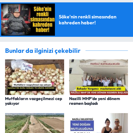
Söke'nin renkli simasından
kahreden haber!
Bunlar da ilginizi çekebilir
Mutfakların vazgeçilmezi cep
Nazilli MHP'de yeni dönem
yakıyor
resmen başladı