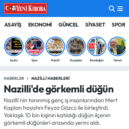
ASAYİŞ
Aydın Nöbetçi Eczaneler
ASAYİŞ
EKONOMİ
GÜNCEL
SİYASET
SPOR
BİLİM-TEKNOLOJİ
Aydın Hava Durumu
ÇEVRE
Aydin Namaz Vakitleri
Aydın
Spor
Nazilli
Kuşadası
Bozdoğan
Genel
DÜNYA
Aydın Trafik Yoğunluk Haritası
HABERLER
NAZILLI HABERLERI
EĞİTİM
Süper Lig Puan Durumu ve Fikstür
Nazilli'de görkemli düğün
EKONOMİ
Tüm Manşetler
Nazilli'nin tanınmış genç iş insanlarından Mert
Kaplan hayatını Feyza Gözcü ile birleştirdi.
GÜNCEL
Son Dakika Haberleri
Yaklaşık 10 bin kişinin katıldığı düğün ilçenin
görkemli düğünleri arasında yerini aldı.
GÜNDEM
Haber Arşivi