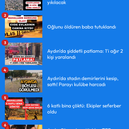
yıkılacak
2
Oğlunu öldüren baba tutuklandı
3
Aydın'da şiddetli patlama: 1'i ağır 2
kişi yaralandı
4
Aydın'da stadın demirlerini kesip,
sattı! Parayı kulübe harcadı
5
6 katlı bina çöktü: Ekipler seferber
oldu
6