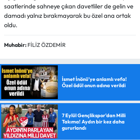
saatlerinde sahneye çıkan davetliler de gelin ve
damadı yalnız bırakmayarak bu özel ana ortak
oldu.
Muhabir:
FİLİZ ÖZDEMİR
İsmet İnönü'ye anlamlı vefa!
Özel ödül onun adına verildi
7 Eylül Gençlikspor'dan Milli
Takıma! Aydın bir kez daha
gururlandı