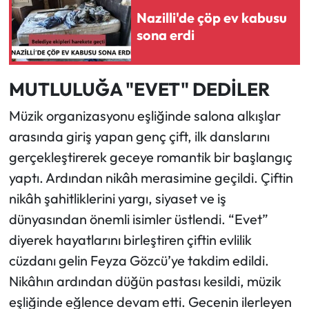
Nazilli'de çöp ev kabusu
sona erdi
MUTLULUĞA "EVET" DEDİLER
Müzik organizasyonu eşliğinde salona alkışlar
arasında giriş yapan genç çift, ilk danslarını
gerçekleştirerek geceye romantik bir başlangıç
yaptı. Ardından nikâh merasimine geçildi. Çiftin
nikâh şahitliklerini yargı, siyaset ve iş
dünyasından önemli isimler üstlendi. “Evet”
diyerek hayatlarını birleştiren çiftin evlilik
cüzdanı gelin Feyza Gözcü’ye takdim edildi.
Nikâhın ardından düğün pastası kesildi, müzik
eşliğinde eğlence devam etti. Gecenin ilerleyen