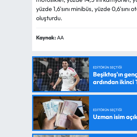
yüzde 1,6'sını minibüs, yüzde 0,6'sını 
oluşturdu.
Kaynak:
AA
EDITÖRÜN SEÇTIĞI
Beşiktaş'ın genç
ardından ikinci
EDITÖRÜN SEÇTIĞI
Uzman isim açık