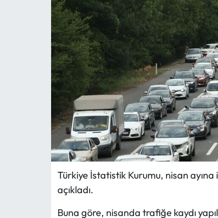
MAGAZİN
SAĞLIK
SİYASET
SPOR
TARIM
TURİZM
YAŞAM
Türkiye İstatistik Kurumu, nisan ayına il
açıkladı.
RESMİ İLANLAR
Buna göre, nisanda trafiğe kaydı yapıla
HABER İLAN