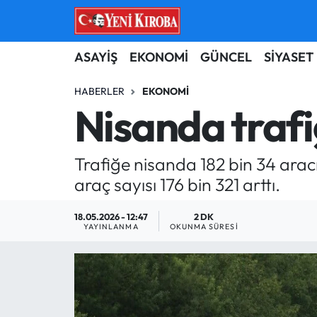
ASAYİŞ
Aydın Nöbetçi Eczaneler
ASAYİŞ
EKONOMİ
GÜNCEL
SİYASET
BİLİM-TEKNOLOJİ
Aydın Hava Durumu
HABERLER
EKONOMI
Nisanda trafiğ
ÇEVRE
Aydin Namaz Vakitleri
Trafiğe nisanda 182 bin 34 aracın
DÜNYA
Aydın Trafik Yoğunluk Haritası
araç sayısı 176 bin 321 arttı.
EĞİTİM
Süper Lig Puan Durumu ve Fikstür
18.05.2026 - 12:47
2 DK
YAYINLANMA
OKUNMA SÜRESI
EKONOMİ
Tüm Manşetler
GÜNCEL
Son Dakika Haberleri
GÜNDEM
Haber Arşivi