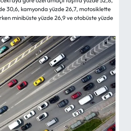
önceki aya göre özel amaçlı taşıtta yüzde 52,8,
de 30,6, kamyonda yüzde 26,7, motosiklette
arken minibüste yüzde 26,9 ve otobüste yüzde