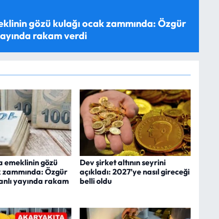
eklinin gözü kulağı ocak zammında: Özgür
yayında rakam verdi
a emeklinin gözü
Dev şirket altının seyrini
k zammında: Özgür
açıkladı: 2027’ye nasıl gireceği
anlı yayında rakam
belli oldu