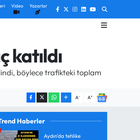
eri
Video
Yazarlar
ç katıldı
lindi, böylece trafikteki toplam
-
+
A
A
Trend Haberler
Aydın'da tehlike