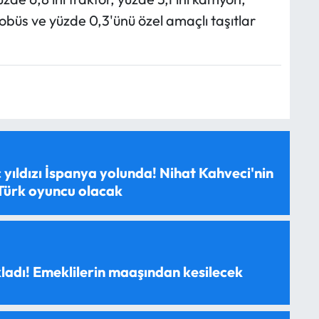
otobüs ve yüzde 0,3'ünü özel amaçlı taşıtlar
 yıldızı İspanya yolunda! Nihat Kahveci'nin
 Türk oyuncu olacak
ladı! Emeklilerin maaşından kesilecek