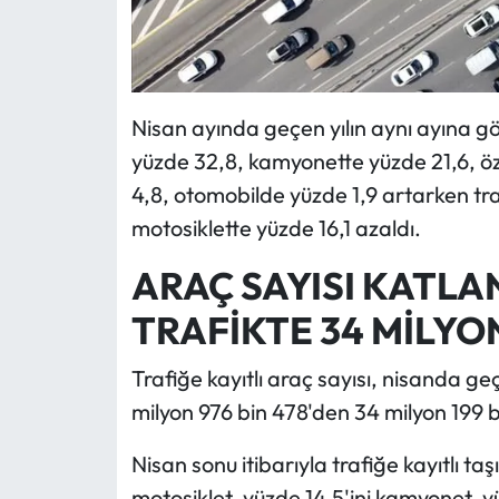
Nisan ayında geçen yılın aynı ayına gör
yüzde 32,8, kamyonette yüzde 21,6, öz
4,8, otomobilde yüzde 1,9 artarken tr
motosiklette yüzde 16,1 azaldı.
ARAÇ SAYISI KATLA
TRAFİKTE 34 MİLYON
Trafiğe kayıtlı araç sayısı, nisanda ge
milyon 976 bin 478'den 34 milyon 199 b
Nisan sonu itibarıyla trafiğe kayıtlı ta
motosiklet, yüzde 14,5'ini kamyonet, yü