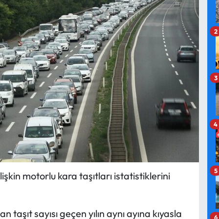
2
3
4
5
işkin motorlu kara taşıtları istatistiklerini
n taşıt sayısı geçen yılın aynı ayına kıyasla
6