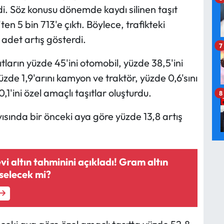
di. Söz konusu dönemde kaydı silinen taşıt
en 5 bin 713'e çıktı. Böylece, trafikteki
 adet artış gösterdi.
7
tların yüzde 45'ini otomobil, yüzde 38,5'ini
üzde 1,9'arını kamyon ve traktör, yüzde 0,6'sını
1'ini özel amaçlı taşıtlar oluşturdu.
8
yısında bir önceki aya göre yüzde 13,8 artış
evi altın tahminini açıkladı! Gram altın
selecek mi?