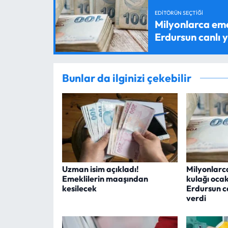
EDITÖRÜN SEÇTIĞI
Milyonlarca em
Erdursun canlı 
Bunlar da ilginizi çekebilir
Uzman isim açıkladı!
Milyonlarc
Emeklilerin maaşından
kulağı oca
kesilecek
Erdursun c
verdi