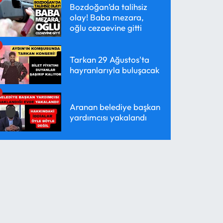
Bozdoğan’da talihsiz
olay! Baba mezara,
oğlu cezaevine gitti
Tarkan 29 Ağustos'ta
hayranlarıyla buluşacak
Aranan belediye başkan
yardımcısı yakalandı