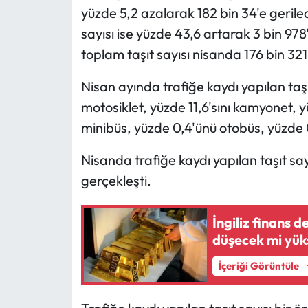
yüzde 5,2 azalarak 182 bin 34'e gerile
sayısı ise yüzde 43,6 artarak 3 bin 978't
toplam taşıt sayısı nisanda 176 bin 321
Nisan ayında trafiğe kaydı yapılan taşı
motosiklet, yüzde 11,6'sını kamyonet, y
minibüs, yüzde 0,4'ünü otobüs, yüzde 0,
Nisanda trafiğe kaydı yapılan taşıt sa
gerçekleşti.
İngiliz finans d
düşecek mi yük
İçeriği Görüntüle