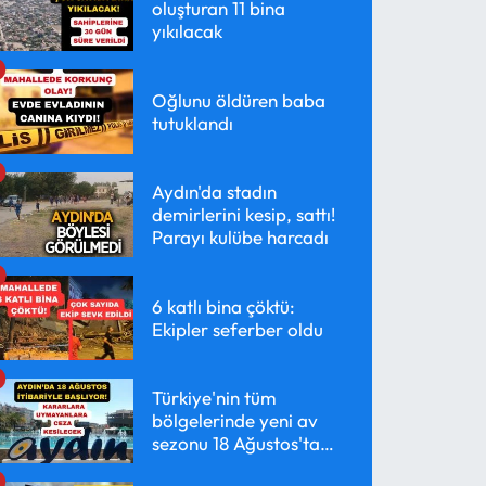
oluşturan 11 bina
yıkılacak
Oğlunu öldüren baba
tutuklandı
Aydın'da stadın
demirlerini kesip, sattı!
Parayı kulübe harcadı
6 katlı bina çöktü:
Ekipler seferber oldu
Türkiye'nin tüm
bölgelerinde yeni av
sezonu 18 Ağustos'ta
başlayacak