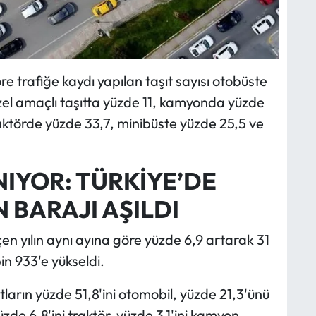
e trafiğe kaydı yapılan taşıt sayısı otobüste
el amaçlı taşıtta yüzde 11, kamyonda yüzde
aktörde yüzde 33,7, minibüste yüzde 25,5 ve
NIYOR: TÜRKİYE’DE
 BARAJI AŞILDI
çen yılın aynı ayına göre yüzde 6,9 artarak 31
in 933'e yükseldi.
şıtların yüzde 51,8'ini otomobil, yüzde 21,3'ünü
zde 6,8'ini traktör, yüzde 3,1'ini kamyon,