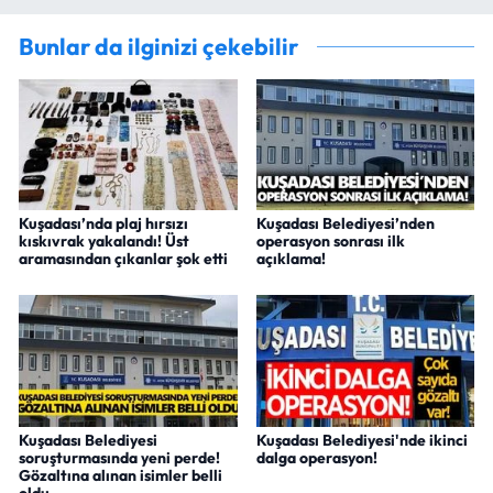
Bunlar da ilginizi çekebilir
Kuşadası’nda plaj hırsızı
Kuşadası Belediyesi’nden
kıskıvrak yakalandı! Üst
operasyon sonrası ilk
aramasından çıkanlar şok etti
açıklama!
Kuşadası Belediyesi
Kuşadası Belediyesi'nde ikinci
soruşturmasında yeni perde!
dalga operasyon!
Gözaltına alınan isimler belli
oldu