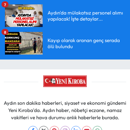
7
Aydın'da mülakatsız personel alımı
yapılacak! İşte detaylar...
8
Kayıp olarak aranan genç serada
ölü bulundu
Aydın son dakika haberleri, siyaset ve ekonomi gündemi
Yeni Kıroba'da. Aydın haber, nöbetçi eczane, namaz
vakitleri ve hava durumu anlık haberlerle burada.