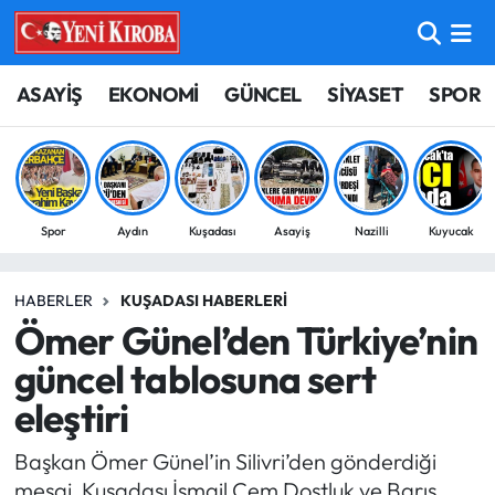
ASAYİŞ
Aydın Nöbetçi Eczaneler
ASAYİŞ
EKONOMİ
GÜNCEL
SİYASET
SPOR
BİLİM-TEKNOLOJİ
Aydın Hava Durumu
ÇEVRE
Aydin Namaz Vakitleri
Spor
Aydın
Kuşadası
Asayiş
Nazilli
Kuyucak
DÜNYA
Aydın Trafik Yoğunluk Haritası
HABERLER
KUŞADASI HABERLERI
EĞİTİM
Süper Lig Puan Durumu ve Fikstür
Ömer Günel’den Türkiye’nin
EKONOMİ
Tüm Manşetler
güncel tablosuna sert
eleştiri
GÜNCEL
Son Dakika Haberleri
Başkan Ömer Günel’in Silivri’den gönderdiği
GÜNDEM
Haber Arşivi
mesaj, Kuşadası İsmail Cem Dostluk ve Barış