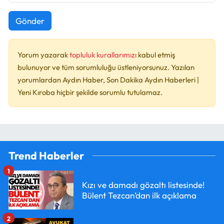
Gönder
Yorum yazarak
topluluk kurallarımızı
kabul etmiş
bulunuyor ve tüm sorumluluğu üstleniyorsunuz. Yazılan
yorumlardan Aydın Haber, Son Dakika Aydın Haberleri |
Yeni Kıroba hiçbir şekilde sorumlu tutulamaz.
Trend Haberler
1
Kızı ve damadı gözaltı listesinde!
Bülent Tezcan’dan ilk açıklama
2