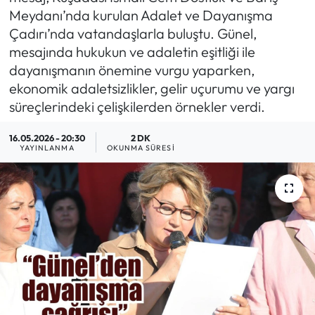
Meydanı’nda kurulan Adalet ve Dayanışma
MAGAZİN
Çadırı’nda vatandaşlarla buluştu. Günel,
mesajında hukukun ve adaletin eşitliği ile
SAĞLIK
dayanışmanın önemine vurgu yaparken,
ekonomik adaletsizlikler, gelir uçurumu ve yargı
SİYASET
süreçlerindeki çelişkilerden örnekler verdi.
SPOR
16.05.2026 - 20:30
2 DK
YAYINLANMA
OKUNMA SÜRESI
TARIM
TURİZM
YAŞAM
RESMİ İLANLAR
HABER İLAN