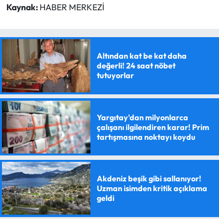
Kaynak:
HABER MERKEZİ
Altından kat be kat daha
değerli! 24 saat nöbet
tutuyorlar
Yargıtay'dan milyonlarca
çalışanı ilgilendiren karar! Prim
tartışmasına noktayı koydu
Akdeniz beşik gibi sallanıyor!
Uzman isimden kritik açıklama
geldi