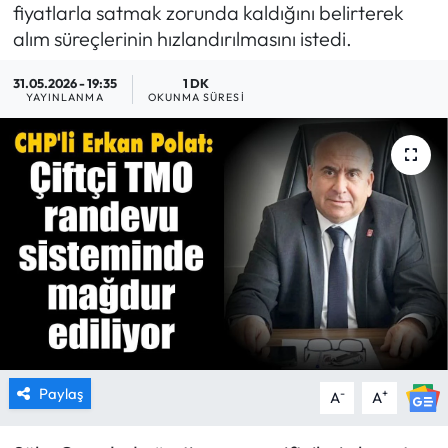
fiyatlarla satmak zorunda kaldığını belirterek
MAGAZİN
alım süreçlerinin hızlandırılmasını istedi.
31.05.2026 - 19:35
1 DK
SAĞLIK
YAYINLANMA
OKUNMA SÜRESI
SİYASET
SPOR
TARIM
TURİZM
YAŞAM
RESMİ İLANLAR
Paylaş
-
+
A
A
HABER İLAN