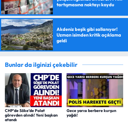
tartışmasına noktayı koydu
Akdeniz beşik gibi sallanıyor!
Uzman isimden kritik açıklama
geldi
Bunlar da ilginizi çekebilir
CHP’de Söke’de Polat
Gece yarısı berbere kurşun
görevden alındı! Yeni başkan
yağdı!
atandı