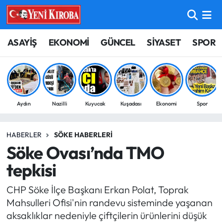
ASAYİŞ
Aydın Nöbetçi Eczaneler
ASAYİŞ
EKONOMİ
GÜNCEL
SİYASET
SPOR
BİLİM-TEKNOLOJİ
Aydın Hava Durumu
ÇEVRE
Aydin Namaz Vakitleri
Aydın
Nazilli
Kuyucak
Kuşadası
Ekonomi
Spor
DÜNYA
Aydın Trafik Yoğunluk Haritası
HABERLER
SÖKE HABERLERI
EĞİTİM
Süper Lig Puan Durumu ve Fikstür
Söke Ovası’nda TMO
EKONOMİ
Tüm Manşetler
tepkisi
CHP Söke İlçe Başkanı Erkan Polat, Toprak
GÜNCEL
Son Dakika Haberleri
Mahsulleri Ofisi'nin randevu sisteminde yaşanan
aksaklıklar nedeniyle çiftçilerin ürünlerini düşük
GÜNDEM
Haber Arşivi