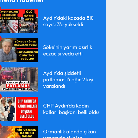
Aydın'daki kazada ölü
sayısı 3'e yükseldi
Söke'nin yarım asırlık
eczacısı veda etti
Aydın'da şiddetli
patlama: 1'i ağır 2 kişi
yaralandı
CHP Aydın’da kadın
kolları başkanı belli oldu
Ormanlık alanda çıkan
yangında ekipler