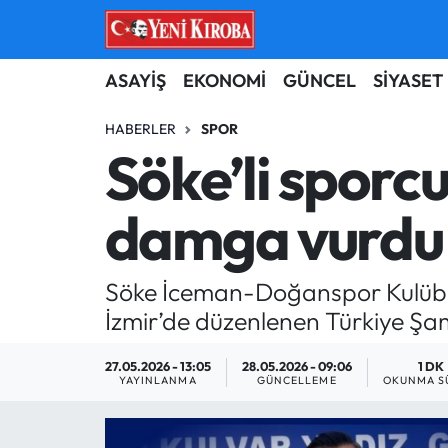
ASAYİŞ
Aydın Nöbetçi Eczaneler
ASAYİŞ
EKONOMİ
GÜNCEL
SİYASET
BİLİM-TEKNOLOJİ
Aydın Hava Durumu
HABERLER
SPOR
Söke’li sporc
ÇEVRE
Aydin Namaz Vakitleri
damga vurdu
DÜNYA
Aydın Trafik Yoğunluk Haritası
EĞİTİM
Süper Lig Puan Durumu ve Fikstür
Söke İceman-Doğanspor Kulübü s
İzmir’de düzenlenen Türkiye Şam
EKONOMİ
Tüm Manşetler
27.05.2026 - 13:05
28.05.2026 - 09:06
1 DK
GÜNCEL
Son Dakika Haberleri
YAYINLANMA
GÜNCELLEME
OKUNMA S
GÜNDEM
Haber Arşivi