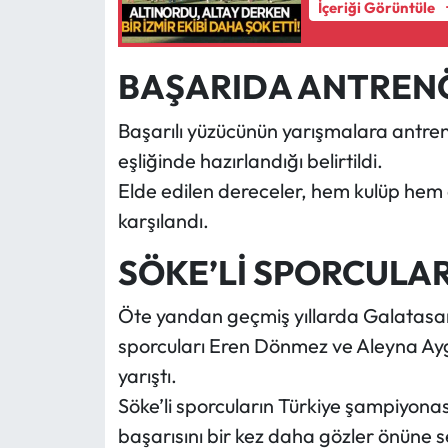
İçeriği Görüntüle
BAŞARIDA ANTREN
Başarılı yüzücünün yarışmalara ant
eşliğinde hazırlandığı belirtildi.
Elde edilen dereceler, hem kulüp hem
karşılandı.
SÖKE’Lİ SPORCULAR
Öte yandan geçmiş yıllarda Galatasa
sporcuları Eren Dönmez ve Aleyna Ayg
yarıştı.
Söke’li sporcuların Türkiye şampiyonas
başarısını bir kez daha gözler önüne s