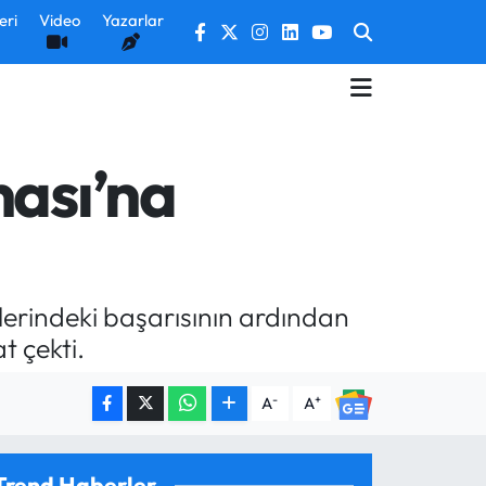
eri
Video
Yazarlar
nası’na
erindeki başarısının ardından
t çekti.
-
+
A
A
Trend Haberler