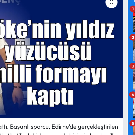
1
2
3
4
5
tı. Başarılı sporcu, Edirne’de gerçekleştirilen