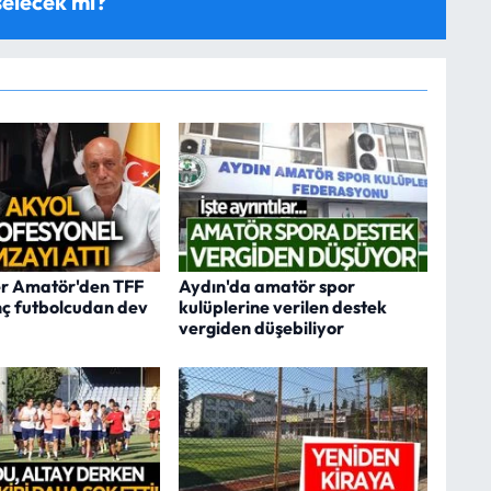
selecek mi?
er Amatör'den TFF
Aydın'da amatör spor
enç futbolcudan dev
kulüplerine verilen destek
vergiden düşebiliyor