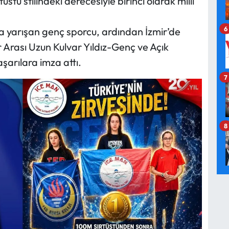
stü stilindeki derecesiyle birinci olarak milli
6
yarışan genç sporcu, ardından İzmir’de
 Arası Uzun Kulvar Yıldız-Genç ve Açık
arılara imza attı.
7
8