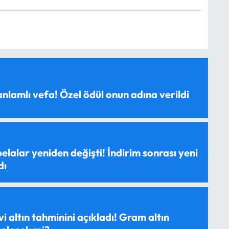
anlamlı vefa! Özel ödül onun adına verildi
elalar yeniden değişti! İndirim sonrası yeni
dı
evi altın tahminini açıkladı! Gram altın