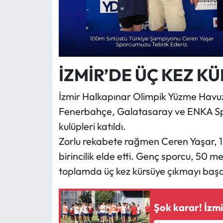
İZMİR’DE ÜÇ KEZ KÜ
İzmir Halkapınar Olimpik Yüzme Havuz
Fenerbahçe, Galatasaray ve ENKA Spor
kulüpleri katıldı.
Zorlu rekabete rağmen Ceren Yaşar, 1
birincilik elde etti. Genç sporcu, 50 me
toplamda üç kez kürsüye çıkmayı başa
Şok karar! İzmir