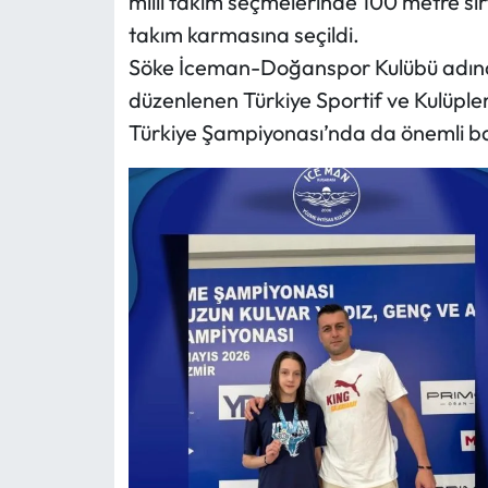
milli takım seçmelerinde 100 metre sırtü
takım karmasına seçildi.
Söke İceman-Doğanspor Kulübü adına 
düzenlenen Türkiye Sportif ve Kulüpler
Türkiye Şampiyonası’nda da önemli baş