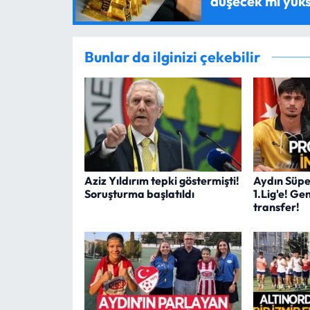
düşecek mi yük
Bunlar da ilginizi çekebilir
Aziz Yıldırım tepki göstermişti!
Aydın Süp
Soruşturma başlatıldı
1.Lig'e! G
transfer!