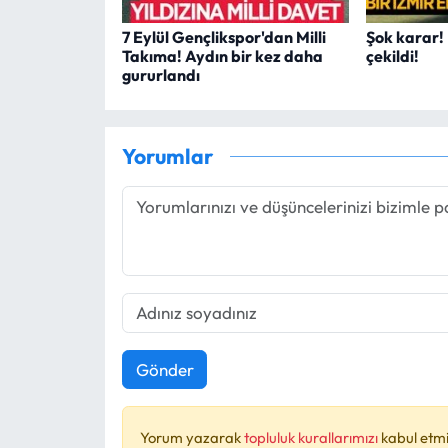
7 Eylül Gençlikspor'dan Milli
Şok karar! 
Takıma! Aydın bir kez daha
çekildi!
gururlandı
Yorumlar
Gönder
Yorum yazarak
topluluk kurallarımızı
kabul etmi