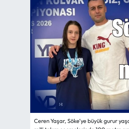
MAGAZİN
SAĞLIK
SİYASET
SPOR
TARIM
TURİZM
YAŞAM
RESMİ İLANLAR
Ceren Yaşar, Söke’ye büyük gurur yaşat
HABER İLAN