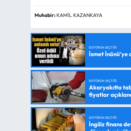
Muhabir:
KAMİL KAZANKAYA
EDITÖRÜN SEÇTIĞI
İsmet İnönü'ye 
EDITÖRÜN SEÇTIĞI
Akaryakıtta tab
fiyatlar açıklan
EDITÖRÜN SEÇTIĞI
İngiliz finans d