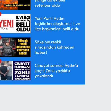
seferber oldu
Yeni Parti Aydın
teşkilatını oluşturdu! İl ve
ilçe başkanları belli oldu
Söke'nin renkli
simasından kahreden
haber!
Cinayet sonrası Aydın’a
kaçtı! Zanlı yazlıkta
yakalandı