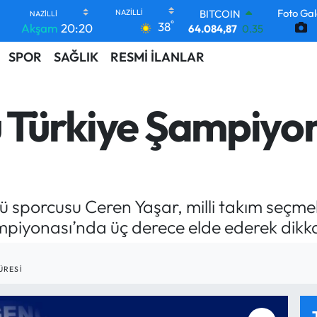
Foto Gal
DOLAR
°
38
Akşam
20:20
47,5760
0.1
EURO
SPOR
SAĞLIK
RESMİ İLANLAR
55,0126
0.29
STERLİN
64,1794
0.29
GRAM ALTIN
u Türkiye Şampiyo
6422.94
3.06
BİST100
13.647
-30
BITCOIN
64.084,87
0.35
porcusu Ceren Yaşar, milli takım seçmel
piyonası’nda üç derece elde ederek dikka
ÜRESI