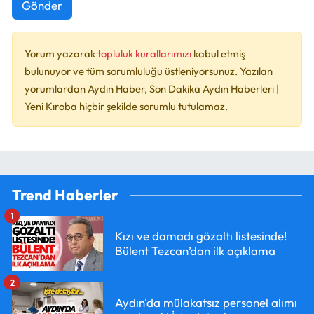
Gönder
Yorum yazarak
topluluk kurallarımızı
kabul etmiş
bulunuyor ve tüm sorumluluğu üstleniyorsunuz. Yazılan
yorumlardan Aydın Haber, Son Dakika Aydın Haberleri |
Yeni Kıroba hiçbir şekilde sorumlu tutulamaz.
Trend Haberler
1
Kızı ve damadı gözaltı listesinde!
Bülent Tezcan’dan ilk açıklama
2
Aydın'da mülakatsız personel alımı