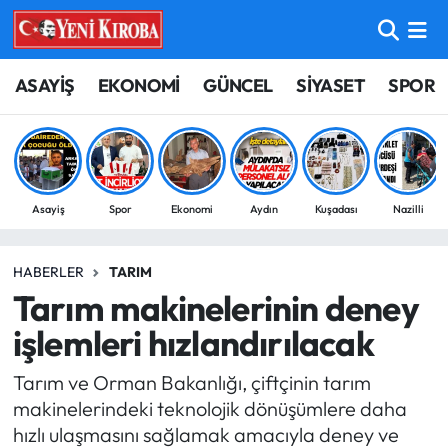
ASAYİŞ
Aydın Nöbetçi Eczaneler
ASAYİŞ
EKONOMİ
GÜNCEL
SİYASET
SPOR
BİLİM-TEKNOLOJİ
Aydın Hava Durumu
ÇEVRE
Aydin Namaz Vakitleri
Asayiş
Spor
Ekonomi
Aydın
Kuşadası
Nazilli
DÜNYA
Aydın Trafik Yoğunluk Haritası
HABERLER
TARIM
EĞİTİM
Süper Lig Puan Durumu ve Fikstür
Tarım makinelerinin deney
EKONOMİ
Tüm Manşetler
işlemleri hızlandırılacak
Tarım ve Orman Bakanlığı, çiftçinin tarım
GÜNCEL
Son Dakika Haberleri
makinelerindeki teknolojik dönüşümlere daha
hızlı ulaşmasını sağlamak amacıyla deney ve
GÜNDEM
Haber Arşivi