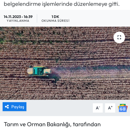
belgelendirme işlemlerinde düzenlemeye gitti.
MAGAZİN
14.11.2023 - 16:39
1 DK
YAYINLANMA
OKUNMA SÜRESI
SAĞLIK
SİYASET
SPOR
TARIM
TURİZM
YAŞAM
Paylaş
-
+
A
A
RESMİ İLANLAR
Tarım ve Orman Bakanlığı, tarafından
HABER İLAN