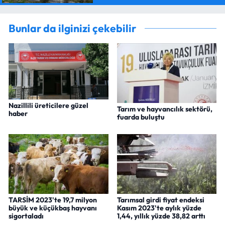
Bunlar da ilginizi çekebilir
Nazillili üreticilere güzel
Tarım ve hayvancılık sektörü,
haber
fuarda buluştu
TARSİM 2023'te 19,7 milyon
Tarımsal girdi fiyat endeksi
büyük ve küçükbaş hayvanı
Kasım 2023'te aylık yüzde
sigortaladı
1,44, yıllık yüzde 38,82 arttı