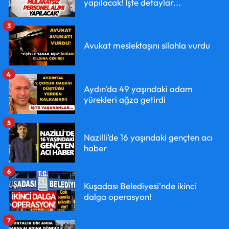
yapılacak! İşte detaylar...
3
Avukat meslektaşını silahla vurdu
4
Aydın'da 49 yaşındaki adam
yürekleri ağza getirdi
5
Nazilli’de 16 yaşındaki gençten acı
haber
6
Kuşadası Belediyesi'nde ikinci
dalga operasyon!
7