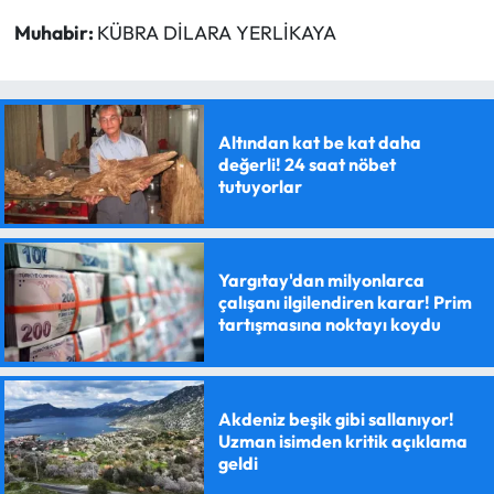
Muhabir:
KÜBRA DİLARA YERLİKAYA
Altından kat be kat daha
değerli! 24 saat nöbet
tutuyorlar
Yargıtay'dan milyonlarca
çalışanı ilgilendiren karar! Prim
tartışmasına noktayı koydu
Akdeniz beşik gibi sallanıyor!
Uzman isimden kritik açıklama
geldi