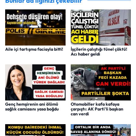
Bunlar da ilginizi çekebilir
Aile içi tartışma faciayla bitti!
İşçilerin çalıştığı tünel çöktü!
Acı haber geldi
Genç hemşirenin ani ölümü
Otomobiller kafa kafaya
sağlık camiasını yasa boğdu
çarpıştı: AK Parti'li başkan
can verdi