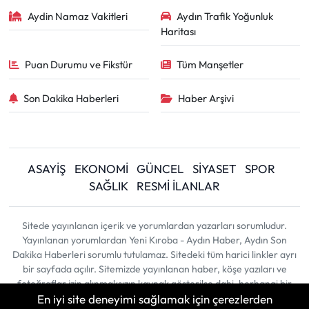
Aydin Namaz Vakitleri
Aydın Trafik Yoğunluk
Haritası
Puan Durumu ve Fikstür
Tüm Manşetler
Son Dakika Haberleri
Haber Arşivi
ASAYİŞ
EKONOMİ
GÜNCEL
SİYASET
SPOR
SAĞLIK
RESMİ İLANLAR
Sitede yayınlanan içerik ve yorumlardan yazarları sorumludur.
Yayınlanan yorumlardan Yeni Kıroba - Aydın Haber, Aydın Son
Dakika Haberleri sorumlu tutulamaz. Sitedeki tüm harici linkler ayrı
bir sayfada açılır. Sitemizde yayınlanan haber, köşe yazıları ve
fotoğraflar izin alınmaksızın kaynak gösterilse dahi, herhangi bir
En iyi site deneyimi sağlamak için çerezlerden
ortamda kullanılamaz ve yayınlanamaz