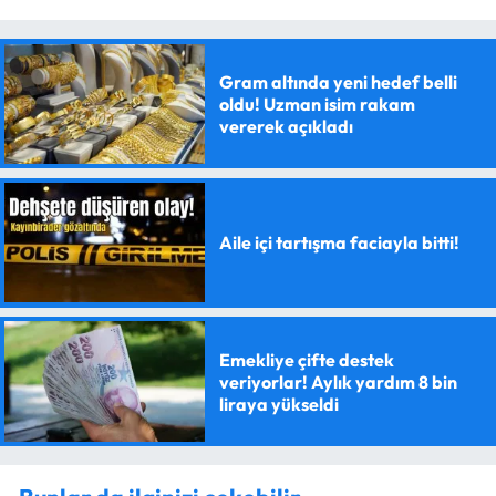
Gram altında yeni hedef belli
oldu! Uzman isim rakam
vererek açıkladı
Aile içi tartışma faciayla bitti!
Emekliye çifte destek
veriyorlar! Aylık yardım 8 bin
liraya yükseldi