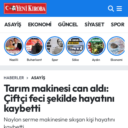
ASAYİŞ
Aydın Nöbetçi Eczaneler
ASAYİŞ
EKONOMİ
GÜNCEL
SİYASET
SPOR
BİLİM-TEKNOLOJİ
Aydın Hava Durumu
ÇEVRE
Aydin Namaz Vakitleri
Nazilli
Buharkent
Spor
Söke
Aydın
Ekonomi
DÜNYA
Aydın Trafik Yoğunluk Haritası
HABERLER
ASAYIŞ
EĞİTİM
Süper Lig Puan Durumu ve Fikstür
Tarım makinesi can aldı:
EKONOMİ
Tüm Manşetler
Çiftçi feci şekilde hayatını
kaybetti
GÜNCEL
Son Dakika Haberleri
Naylon serme makinesine sıkışan kişi hayatını
GÜNDEM
Haber Arşivi
kaybetti.