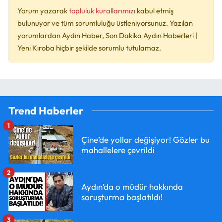
Yorum yazarak
topluluk kurallarımızı
kabul etmiş
bulunuyor ve tüm sorumluluğu üstleniyorsunuz. Yazılan
yorumlardan Aydın Haber, Son Dakika Aydın Haberleri |
Yeni Kıroba hiçbir şekilde sorumlu tutulamaz.
Trend Haberler
1
Çine’de yollar değişiyor! Gözler bu
mahallelere çevrildi
2
Aydın’da o müdür hakkında
soruşturma başlatıldı!
3