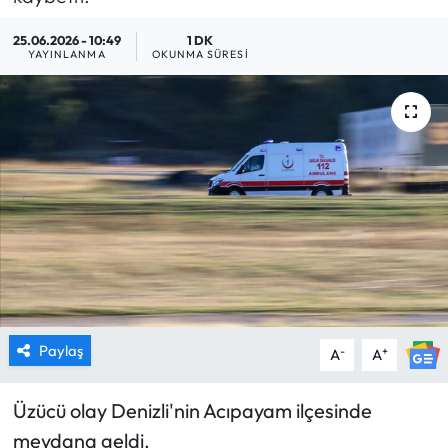
MAGAZİN
25.06.2026 - 10:49
1 DK
YAYINLANMA
OKUNMA SÜRESI
SAĞLIK
SİYASET
SPOR
TARIM
TURİZM
YAŞAM
Paylaş
-
+
A
A
RESMİ İLANLAR
Üzücü olay Denizli'nin Acıpayam ilçesinde
meydana geldi.
HABER İLAN