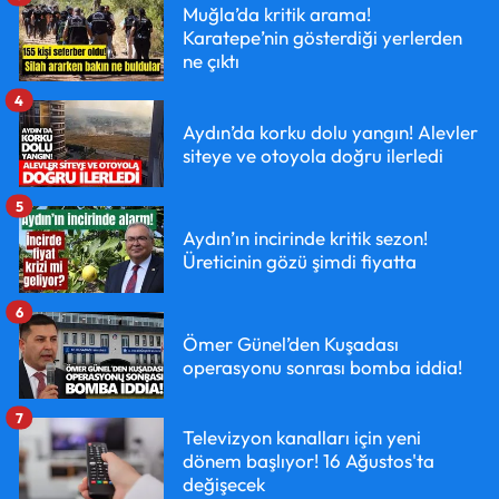
Muğla’da kritik arama!
Karatepe’nin gösterdiği yerlerden
ne çıktı
4
Aydın’da korku dolu yangın! Alevler
siteye ve otoyola doğru ilerledi
5
Aydın’ın incirinde kritik sezon!
Üreticinin gözü şimdi fiyatta
6
Ömer Günel’den Kuşadası
operasyonu sonrası bomba iddia!
7
Televizyon kanalları için yeni
dönem başlıyor! 16 Ağustos'ta
değişecek