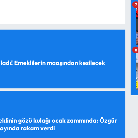
7
8
ladı! Emeklilerin maaşından kesilecek
eklinin gözü kulağı ocak zammında: Özgür
yayında rakam verdi