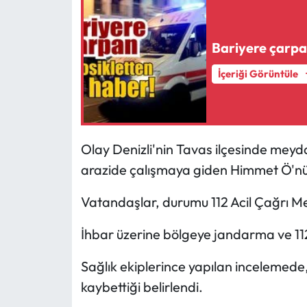
Bariyere çarpa
İçeriği Görüntüle
Olay Denizli'nin Tavas ilçesinde meyda
arazide çalışmaya giden Himmet Ö'nün 
Vatandaşlar, durumu 112 Acil Çağrı Mer
İhbar üzerine bölgeye jandarma ve 112 A
Sağlık ekiplerince yapılan incelemede
kaybettiği belirlendi.