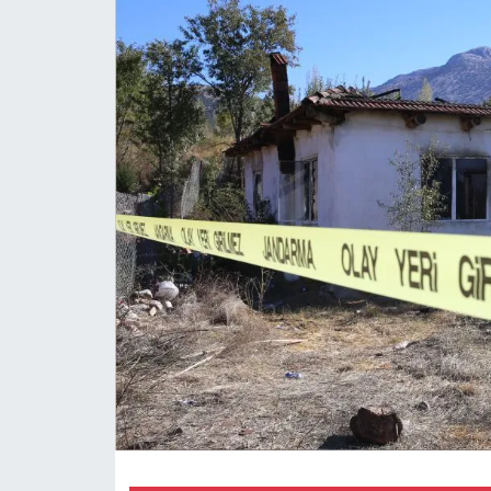
MAGAZİN
SAĞLIK
SİYASET
SPOR
TARIM
TURİZM
YAŞAM
RESMİ İLANLAR
HABER İLAN