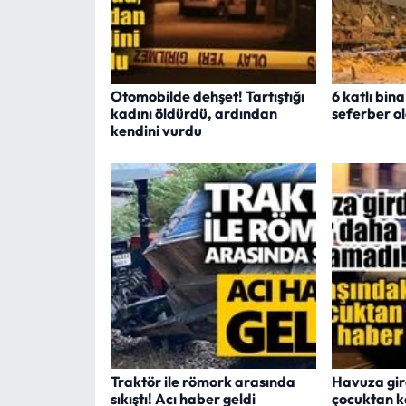
Otomobilde dehşet! Tartıştığı
6 katlı bin
kadını öldürdü, ardından
seferber o
kendini vurdu
Traktör ile römork arasında
Havuza gir
sıkıştı! Acı haber geldi
çocuktan 