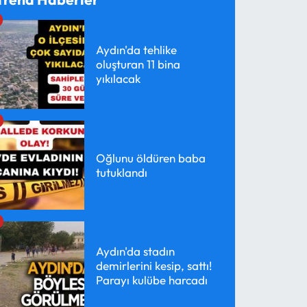
Aydın'da tehlike
oluşturan 11 bina
yıkılacak
Oğlunu öldüren baba
tutuklandı
Aydın'da stadın
demirlerini kesip, sattı!
Parayı kulübe harcadı