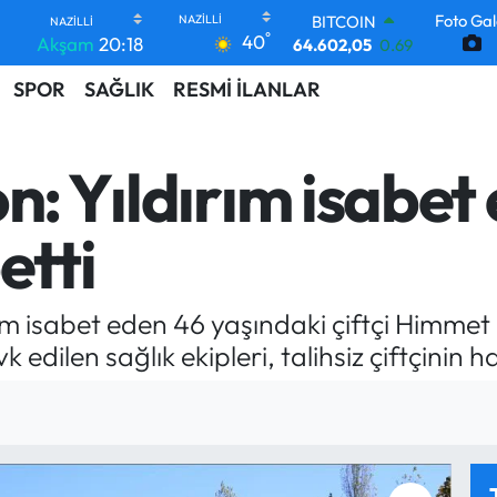
64.602,05
0.69
Foto Gal
DOLAR
°
40
Akşam
20:18
47,5986
0.06
EURO
SPOR
SAĞLIK
RESMİ İLANLAR
55,0700
0.1
STERLİN
64,2438
0.21
GRAM ALTIN
n: Yıldırım isabet 
6513.94
0.32
BİST100
etti
13.768
48
ırım isabet eden 46 yaşındaki çiftçi Himmet
 edilen sağlık ekipleri, talihsiz çiftçinin h