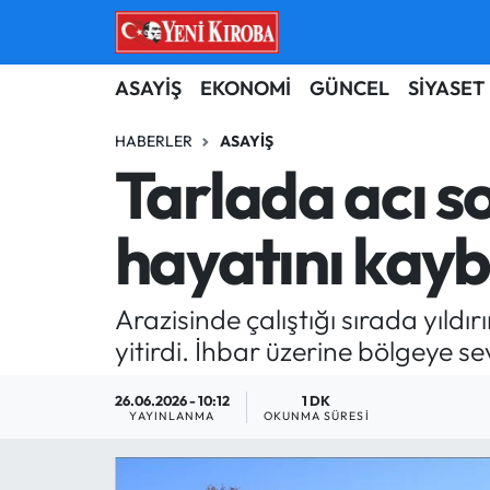
ASAYİŞ
Aydın Nöbetçi Eczaneler
ASAYİŞ
EKONOMİ
GÜNCEL
SİYASET
BİLİM-TEKNOLOJİ
Aydın Hava Durumu
HABERLER
ASAYIŞ
Tarlada acı so
ÇEVRE
Aydin Namaz Vakitleri
hayatını kayb
DÜNYA
Aydın Trafik Yoğunluk Haritası
EĞİTİM
Süper Lig Puan Durumu ve Fikstür
Arazisinde çalıştığı sırada yıld
yitirdi. İhbar üzerine bölgeye sevk
EKONOMİ
Tüm Manşetler
26.06.2026 - 10:12
1 DK
GÜNCEL
Son Dakika Haberleri
YAYINLANMA
OKUNMA SÜRESI
GÜNDEM
Haber Arşivi