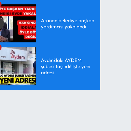
Aranan belediye başkan
yardımcısı yakalandı
Aydın’daki AYDEM
şubesi taşındı! İşte yeni
adresi