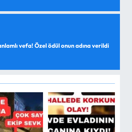
anlamlı vefa! Özel ödül onun adına verildi