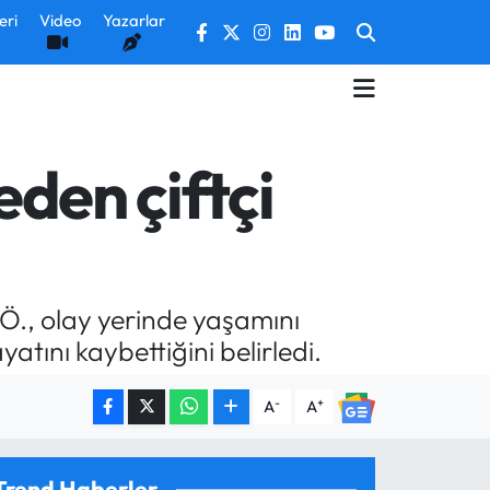
eri
Video
Yazarlar
eden çiftçi
 Ö., olay yerinde yaşamını
ayatını kaybettiğini belirledi.
-
+
A
A
Trend Haberler