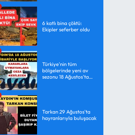
6 katlı bina çöktü:
Ekipler seferber oldu
Türkiye'nin tüm
bölgelerinde yeni av
sezonu 18 Ağustos'ta
başlayacak
Tarkan 29 Ağustos'ta
hayranlarıyla buluşacak