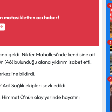
4
n motosikletten acı haber!
5
na geldi. Nikfer Mahallesi'nde kendisine ait
(46) bulunduğu alana yıldırım isabet etti.
kezi'ne bildirdi.
6
cil Sağlık ekipleri sevk edildi.
, Himmet Ö'nün olay yerinde hayatını