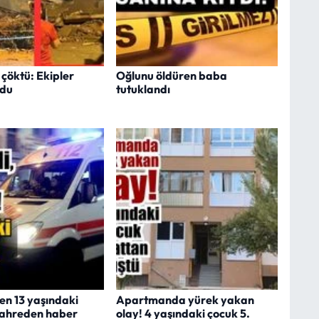
a çöktü: Ekipler
Oğlunu öldüren baba
ldu
tutuklandı
en 13 yaşındaki
Apartmanda yürek yakan
kahreden haber
olay! 4 yaşındaki çocuk 5.