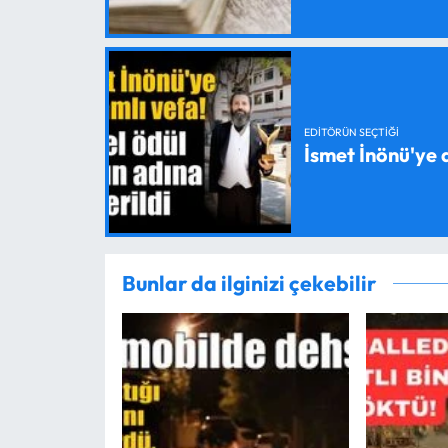
EDITÖRÜN SEÇTIĞI
İsmet İnönü'ye 
Bunlar da ilginizi çekebilir