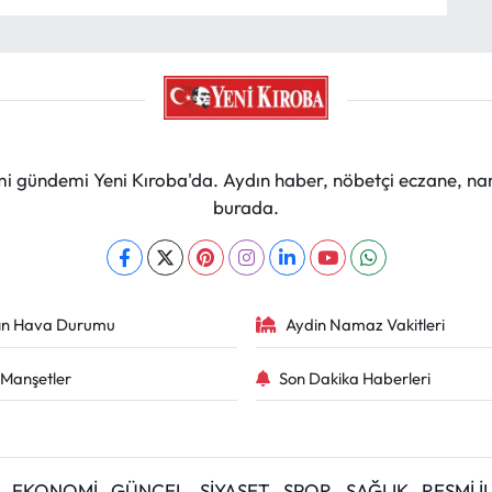
mi gündemi Yeni Kıroba'da. Aydın haber, nöbetçi eczane, na
burada.
ın Hava Durumu
Aydin Namaz Vakitleri
Manşetler
Son Dakika Haberleri
EKONOMİ
GÜNCEL
SİYASET
SPOR
SAĞLIK
RESMİ 