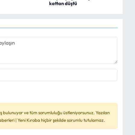
kattan düştü
ş bulunuyor ve tüm sorumluluğu üstleniyorsunuz. Yazılan
rleri | Yeni Kıroba hiçbir şekilde sorumlu tutulamaz.