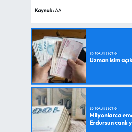
Kaynak:
AA
EDITÖRÜN SEÇTIĞI
Uzman isim açık
EDITÖRÜN SEÇTIĞI
Milyonlarca em
Erdursun canlı 