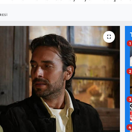
RESI
1
2
3
4