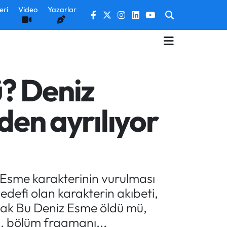
eri
Video
Yazarlar
? Deniz
den ayrılıyor
 Esme karakterinin vurulması
hedefi olan karakterin akıbeti,
cak Bu Deniz Esme öldü mü,
8. bölüm fragmanı...