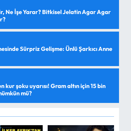
, Ne İşe Yarar? Bitkisel Jelatin Agar Agar
ır?
esinde Sürpriz Gelişme: Ünlü Şarkıcı Anne
 kur şoku uyarısı! Gram altın için 15 bin
 mümkün mü?