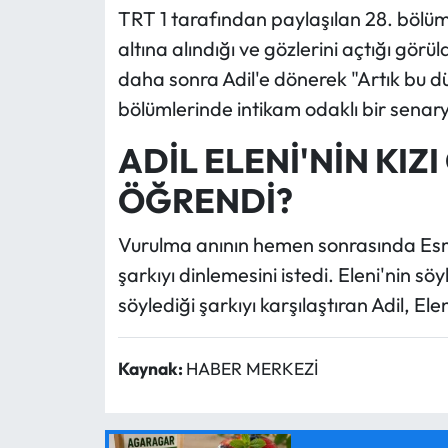
TRT 1 tarafından paylaşılan 28. böl
altına alındığı ve gözlerini açtığı gör
daha sonra Adil'e dönerek "Artık bu dün
bölümlerinde intikam odaklı bir senary
ADİL ELENİ'NİN KI
ÖĞRENDİ?
Vurulma anının hemen sonrasında Esme,
şarkıyı dinlemesini istedi. Eleni'nin s
söylediği şarkıyı karşılaştıran Adil, Ele
Kaynak:
HABER MERKEZİ