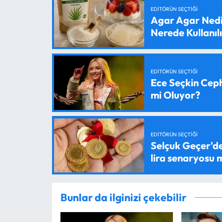
EDITÖRÜN SEÇTIĞI
Agar Agar Nedir
Nerede Kullanıl
EDITÖRÜN SEÇTIĞI
Ece Seçkin Ceph
mi Oluyor?
EDITÖRÜN SEÇTIĞI
Selçuk Geçer'den
lira senaryosu
Bunlar da ilginizi çekebilir