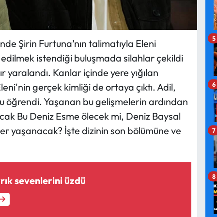
5
de Şirin Furtuna’nın talimatıyla Eleni
as edilmek istendiği buluşmada silahlar çekildi
r yaralandı. Kanlar içinde yere yığılan
6
Eleni'nin gerçek kimliği de ortaya çıktı. Adil,
ğunu öğrendi. Yaşanan bu gelişmelerin ardından
şacak Bu Deniz Esme ölecek mi, Deniz Baysal
ler yaşanacak? İşte dizinin son bölümüne ve
7
8
rık sevenlerini üzdü