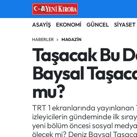
ASAYİŞ
Aydın Nöbetçi Eczaneler
ASAYİŞ
EKONOMİ
GÜNCEL
SİYASET
BİLİM-TEKNOLOJİ
Aydın Hava Durumu
HABERLER
MAGAZİN
Taşacak Bu D
ÇEVRE
Aydin Namaz Vakitleri
Baysal Taşaca
DÜNYA
Aydın Trafik Yoğunluk Haritası
mu?
EĞİTİM
Süper Lig Puan Durumu ve Fikstür
EKONOMİ
Tüm Manşetler
TRT 1 ekranlarında yayınlanan 
izleyicilerin gündeminde ilk sıra
GÜNCEL
Son Dakika Haberleri
yeni bölüm öncesi sosyal medya
GÜNDEM
Haber Arşivi
ölecek mi? Deniz Baysal Taşacak