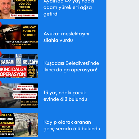
Aydın'da 49 yaşındaki
adam yürekleri ağza
getirdi
Avukat meslektaşını
silahla vurdu
Kuşadası Belediyesi'nde
ikinci dalga operasyon!
13 yaşındaki çocuk
evinde ölü bulundu
Kayıp olarak aranan
genç serada ölü bulundu