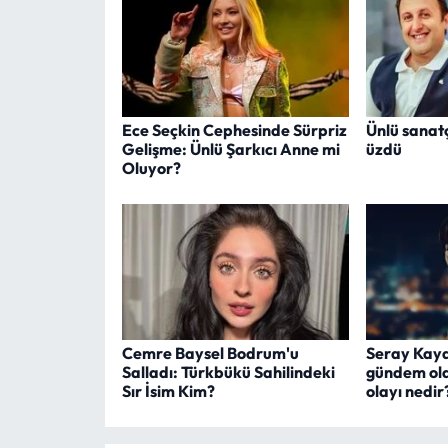
Ece Seçkin Cephesinde Sürpriz
Ünlü sanatç
Gelişme: Ünlü Şarkıcı Anne mi
üzdü
Oluyor?
Cemre Baysel Bodrum'u
Seray Kay
Salladı: Türkbükü Sahilindeki
gündem old
Sır İsim Kim?
olayı nedir