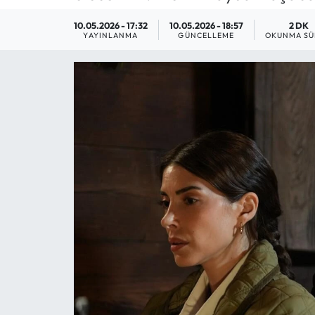
MAGAZİN
10.05.2026 - 17:32
10.05.2026 - 18:57
2 DK
YAYINLANMA
GÜNCELLEME
OKUNMA SÜ
SAĞLIK
SİYASET
SPOR
TARIM
TURİZM
YAŞAM
RESMİ İLANLAR
HABER İLAN