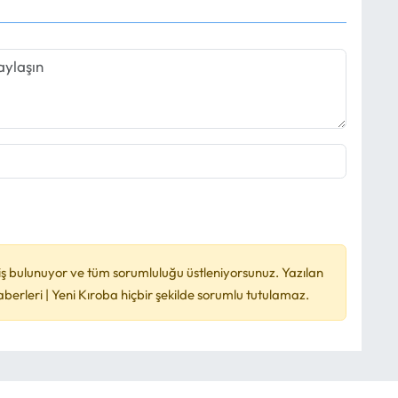
ş bulunuyor ve tüm sorumluluğu üstleniyorsunuz. Yazılan
rleri | Yeni Kıroba hiçbir şekilde sorumlu tutulamaz.