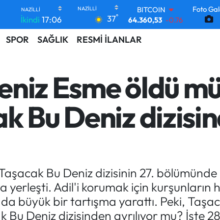
64.360,53
-0.76
Foto Gal
°
37
DOLAR
İkindi
17:06
47,7069
0.17
SPOR
SAĞLIK
RESMİ İLANLAR
EURO
55,0265
0.01
STERLİN
64,1897
0.02
eniz Esme öldü mü
GRAM ALTIN
6574.81
1.44
BİST100
k Bu Deniz dizisin
13.887
64
Taşacak Bu Deniz dizisinin 27. bölümünde
ya yerleşti. Adil'i korumak için kurşunların 
da büyük bir tartışma yarattı. Peki, Taşa
 Bu Deniz dizisinden ayrılıyor mu? İşte 2