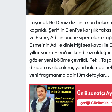
Taşacak Bu Deniz dizisinin son bölümün
kaçırıldı. Şerif’in Eleni’ye karşılık tak
ve Esme, Adil'in önüne siper olarak ağı
Esme'nin Adil'e dinlettiği ses kaydı ile 
yıllar sonra Eleni'nin kendi kızı oldu
gözler yeni bölüme çevrildi. Peki, Ta
diziden ayrılacak mı, yeni bölümde ne
yeni fragmanına dair tüm detaylar...
Ünlü sanatçı Ay
İçeriği Görüntüle