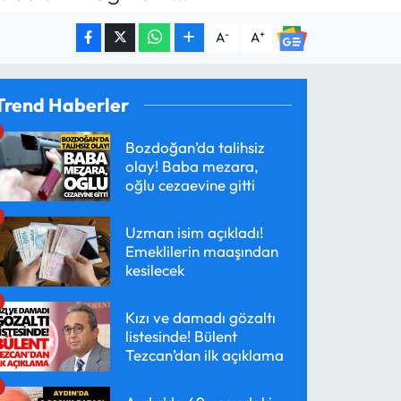
-
+
A
A
Trend Haberler
Bozdoğan’da talihsiz
olay! Baba mezara,
oğlu cezaevine gitti
Uzman isim açıkladı!
Emeklilerin maaşından
kesilecek
Kızı ve damadı gözaltı
listesinde! Bülent
Tezcan’dan ilk açıklama