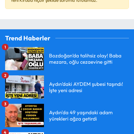
Yeni Kıroba hiçbir şekilde sorumlu tutulamaz.
Trend Haberler
1
Bozdoğan’da talihsiz olay! Baba
mezara, oğlu cezaevine gitti
2
Aydın’daki AYDEM şubesi taşındı!
İşte yeni adresi
3
Aydın'da 49 yaşındaki adam
yürekleri ağza getirdi
4