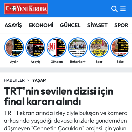
ASAYİŞ
Aydın Nöbetçi Eczaneler
ASAYİŞ
EKONOMİ
GÜNCEL
SİYASET
SPOR
BİLİM-TEKNOLOJİ
Aydın Hava Durumu
ÇEVRE
Aydin Namaz Vakitleri
Aydın
Asayiş
Gündem
Buharkent
Spor
Söke
DÜNYA
Aydın Trafik Yoğunluk Haritası
HABERLER
YAŞAM
EĞİTİM
Süper Lig Puan Durumu ve Fikstür
TRT'nin sevilen dizisi için
EKONOMİ
Tüm Manşetler
final kararı alındı
TRT 1 ekranlarında izleyiciyle buluşan ve kamera
GÜNCEL
Son Dakika Haberleri
arkasında yaşadığı devasa krizlerle gündemden
düşmeyen "Cennetin Çocukları" projesi için yolun
GÜNDEM
Haber Arşivi