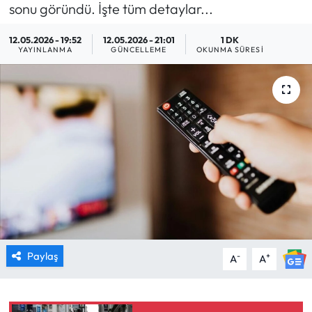
sonu göründü. İşte tüm detaylar...
MAGAZİN
12.05.2026 - 19:52
12.05.2026 - 21:01
1 DK
YAYINLANMA
GÜNCELLEME
OKUNMA SÜRESI
SAĞLIK
SİYASET
SPOR
TARIM
TURİZM
YAŞAM
Paylaş
-
+
A
A
RESMİ İLANLAR
HABER İLAN