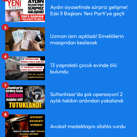
Aydın siyasetinde sürpriz gelişme!
Eski İl Başkanı Yeni Parti’ye geçti
5
Uzman isim açıkladı! Emeklilerin
maaşından kesilecek
6
13 yaşındaki çocuk evinde ölü
bulundu
7
Sultanhisar'da şok operasyon! 2
aylık takibin ardından yakalandı
8
Avukat meslektaşını silahla vurdu