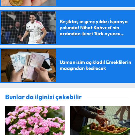
Beşiktaş'ın genç yıldızı İspanya
yolunda! Nihat Kahveci'nin
ardından ikinci Türk oyuncu
olacak
Uzman isim açıkladı! Emeklilerin
maaşından kesilecek
Bunlar da ilginizi çekebilir