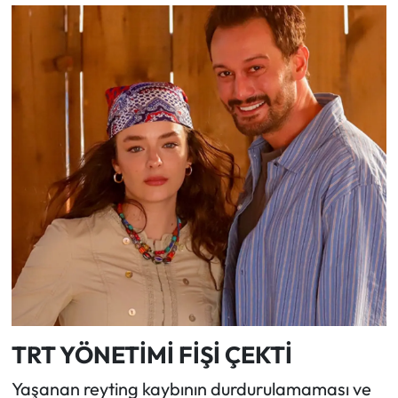
TRT YÖNETİMİ FİŞİ ÇEKTİ
Yaşanan reyting kaybının durdurulamaması ve