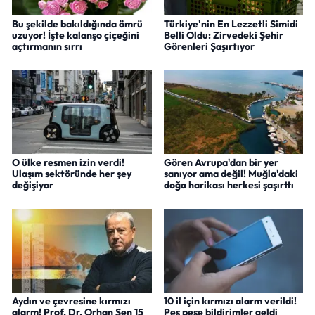
Bu şekilde bakıldığında ömrü
Türkiye'nin En Lezzetli Simidi
uzuyor! İşte kalanşo çiçeğini
Belli Oldu: Zirvedeki Şehir
açtırmanın sırrı
Görenleri Şaşırtıyor
O ülke resmen izin verdi!
Gören Avrupa'dan bir yer
Ulaşım sektöründe her şey
sanıyor ama değil! Muğla'daki
değişiyor
doğa harikası herkesi şaşırttı
Aydın ve çevresine kırmızı
10 il için kırmızı alarm verildi!
alarm! Prof. Dr. Orhan Şen 15
Peş peşe bildirimler geldi