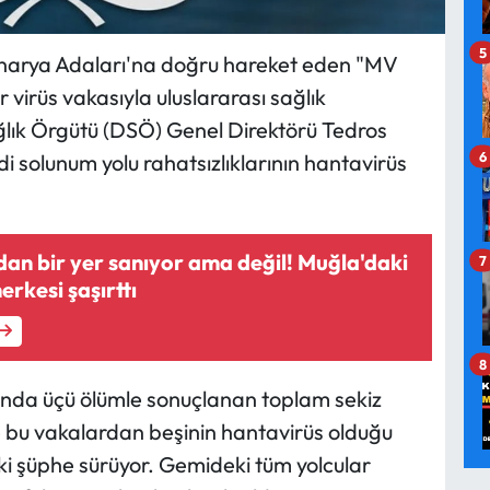
5
anarya Adaları'na doğru hareket eden "MV
r virüs vakasıyla uluslararası sağlık
ağlık Örgütü (DSÖ) Genel Direktörü Tedros
6
solunum yolu rahatsızlıklarının hantavirüs
an bir yer sanıyor ama değil! Muğla'daki
7
erkesi şaşırttı
8
ında üçü ölümle sonuçlanan toplam sekiz
re bu vakalardan beşinin hantavirüs olduğu
ki şüphe sürüyor. Gemideki tüm yolcular