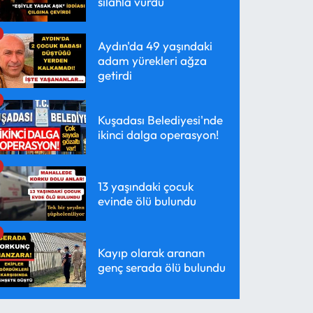
silahla vurdu
Aydın'da 49 yaşındaki
adam yürekleri ağza
getirdi
Kuşadası Belediyesi'nde
ikinci dalga operasyon!
13 yaşındaki çocuk
evinde ölü bulundu
Kayıp olarak aranan
genç serada ölü bulundu