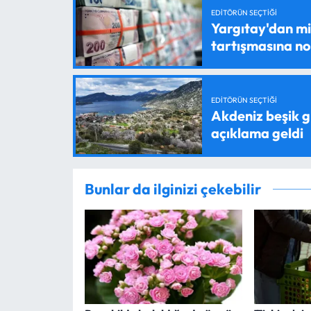
EDITÖRÜN SEÇTIĞI
Yargıtay'dan mil
tartışmasına n
EDITÖRÜN SEÇTIĞI
Akdeniz beşik g
açıklama geldi
Bunlar da ilginizi çekebilir