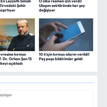
 En Lezzetli Simidi
O ülke resmen izin verdi!
 Zirvedeki Şehir
Ulaşım sektöründe her şey
aşırtıyor
değişiyor
vresine kırmızı
10 il için kırmızı alarm verildi!
. Dr. Orhan Şen 15
Peş peşe bildirimler geldi
ikeyi açıkladı