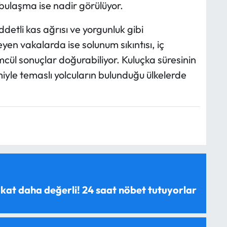
 bulaşma ise nadir görülüyor.
ddetli kas ağrısı ve yorgunluk gibi
yen vakalarda ise solunum sıkıntısı, iç
cül sonuçlar doğurabiliyor. Kuluçka süresinin
miyle temaslı yolcuların bulunduğu ülkelerde
 kat daha değerli! 24 saat nöbet tutuyorlar