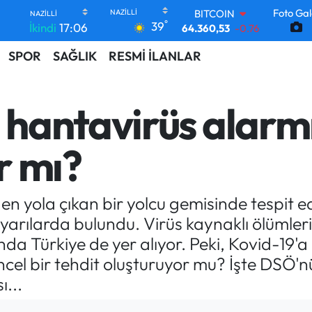
Foto Gal
DOLAR
°
39
İkindi
17:06
47,7069
0.17
EURO
SPOR
SAĞLIK
RESMİ İLANLAR
55,0265
0.01
STERLİN
64,1897
0.02
GRAM ALTIN
hantavirüs alarmı
6618.49
2.12
BİST100
13.887
64
ar mı?
BITCOIN
64.360,53
-0.76
en yola çıkan bir yolcu gemisinde tespit e
uyarılarda bulundu. Virüs kaynaklı ölümle
ında Türkiye de yer alıyor. Peki, Kovid-19'a
 güncel bir tehdit oluşturuyor mu? İşte DSÖ
ı...