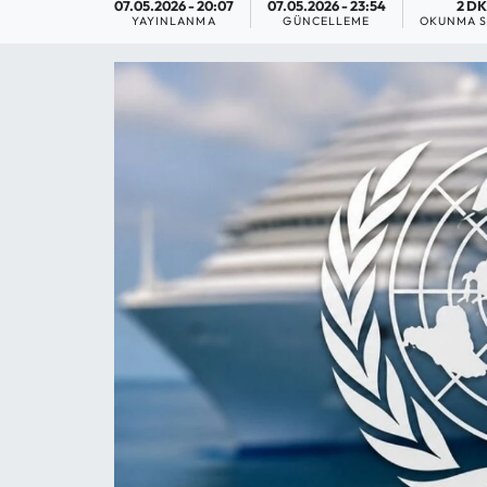
07.05.2026 - 20:07
07.05.2026 - 23:54
2 D
YAYINLANMA
GÜNCELLEME
OKUNMA S
MAGAZİN
SAĞLIK
SİYASET
SPOR
TARIM
TURİZM
YAŞAM
RESMİ İLANLAR
HABER İLAN