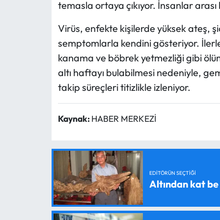
temasla ortaya çıkıyor. İnsanlar arası
Virüs, enfekte kişilerde yüksek ateş, şi
semptomlarla kendini gösteriyor. İlerle
kanama ve böbrek yetmezliği gibi ölüm
altı haftayı bulabilmesi nedeniyle, ge
takip süreçleri titizlikle izleniyor.
Kaynak:
HABER MERKEZİ
EDITÖRÜN SEÇTIĞI
Altından kat be