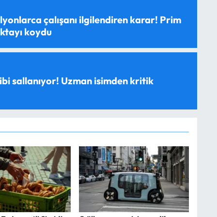
yonlarca çalışanı ilgilendiren karar! Prim
oktayı koydu
ibi sallanıyor! Uzman isimden kritik