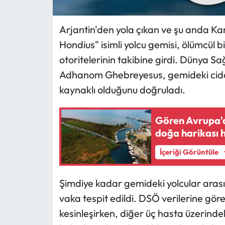
Arjantin'den yola çıkan ve şu anda K
Hondius" isimli yolcu gemisi, ölümcül bi
otoritelerinin takibine girdi. Dünya S
Adhanom Ghebreyesus, gemideki ciddi 
kaynaklı olduğunu doğruladı.
Gören Avrupa'd
doğa harikası h
İçeriği Görüntüle
Şimdiye kadar gemideki yolcular aras
vaka tespit edildi. DSÖ verilerine gö
kesinleşirken, diğer üç hasta üzerinde