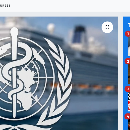
K
ÜRESI
1
2
3
4