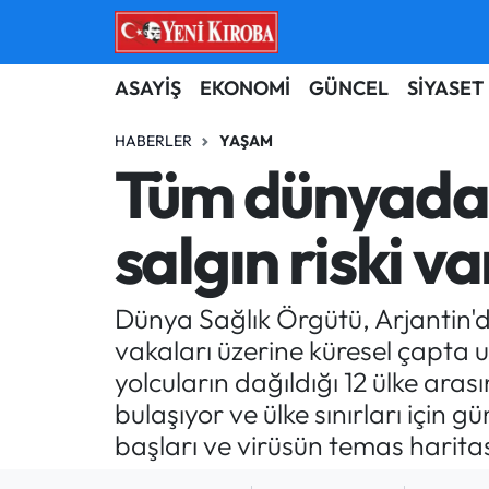
ASAYİŞ
Aydın Nöbetçi Eczaneler
ASAYİŞ
EKONOMİ
GÜNCEL
SİYASET
BİLİM-TEKNOLOJİ
Aydın Hava Durumu
HABERLER
YAŞAM
Tüm dünyada 
ÇEVRE
Aydin Namaz Vakitleri
salgın riski v
DÜNYA
Aydın Trafik Yoğunluk Haritası
EĞİTİM
Süper Lig Puan Durumu ve Fikstür
Dünya Sağlık Örgütü, Arjantin'd
vakaları üzerine küresel çapta 
EKONOMİ
Tüm Manşetler
yolcuların dağıldığı 12 ülke aras
bulaşıyor ve ülke sınırları için
GÜNCEL
Son Dakika Haberleri
başları ve virüsün temas haritas
GÜNDEM
Haber Arşivi