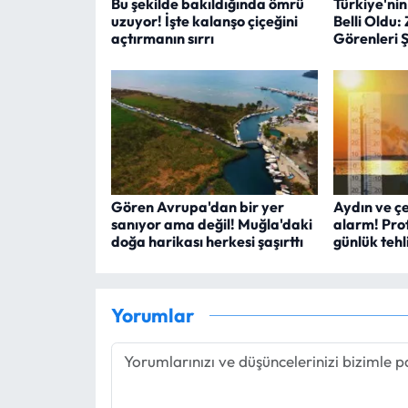
Bu şekilde bakıldığında ömrü
Türkiye'nin
uzuyor! İşte kalanşo çiçeğini
Belli Oldu:
açtırmanın sırrı
Görenleri Ş
Gören Avrupa'dan bir yer
Aydın ve çe
sanıyor ama değil! Muğla'daki
alarm! Prof
doğa harikası herkesi şaşırttı
günlük tehl
Yorumlar