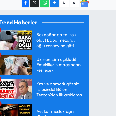
-
+
A
A
Trend Haberler
Bozdoğan’da talihsiz
olay! Baba mezara,
oğlu cezaevine gitti
Uzman isim açıkladı!
Emeklilerin maaşından
kesilecek
Kızı ve damadı gözaltı
listesinde! Bülent
Tezcan’dan ilk açıklama
Avukat meslektaşını