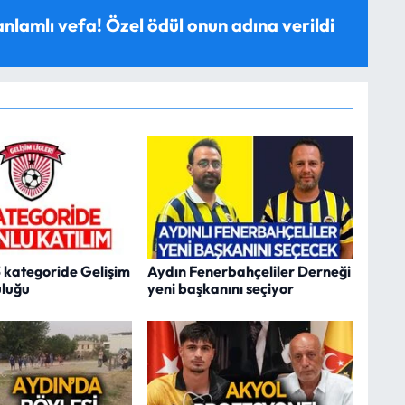
anlamlı vefa! Özel ödül onun adına verildi
3 kategoride Gelişim
Aydın Fenerbahçeliler Derneği
uluğu
yeni başkanını seçiyor