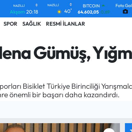
64.602,05
0.69
Foto Gal
DOLAR
°
40
Akşam
20:18
47,5986
0.06
EURO
SPOR
SAĞLIK
RESMİ İLANLAR
55,0700
0.1
STERLİN
64,2438
0.21
 Hena Gümüş, Yığm
GRAM ALTIN
6513.94
0.32
BİST100
13.768
48
ları Bisiklet Türkiye Birinciliği Yarışmal
hre önemli bir başarı daha kazandırdı.