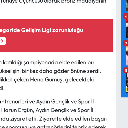
 Türkiye Üçüncüsü olarak bronz madalyanın
6
egoride Gelişim Ligi zorunluluğu
7
n katıldığı şampiyonada elde edilen bu
ükselişini bir kez daha gözler önüne serdi.
8
 dikkat çeken Hena Gümüş, gelecekteki
i.
renörleri ve Aydın Gençlik ve Spor İl
Harun Ergün, Aydın Gençlik ve Spor İl
 ziyaret etti. Ziyarette elde edilen başarı
pe sporcuyu ve antrenörlerini tebrik ederek