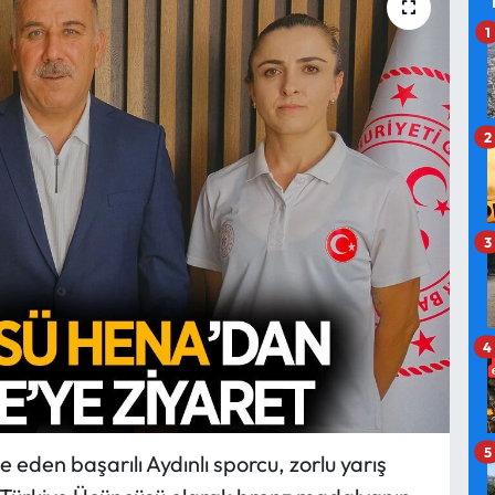
1
2
3
4
5
eden başarılı Aydınlı sporcu, zorlu yarış