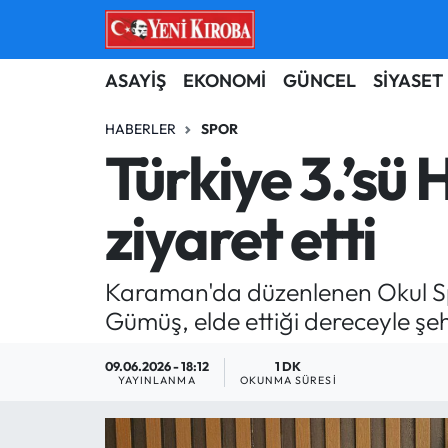
ASAYİŞ
Aydın Nöbetçi Eczaneler
ASAYİŞ
EKONOMİ
GÜNCEL
SİYASET
BİLİM-TEKNOLOJİ
Aydın Hava Durumu
HABERLER
SPOR
Türkiye 3.’sü
ÇEVRE
Aydin Namaz Vakitleri
ziyaret etti
DÜNYA
Aydın Trafik Yoğunluk Haritası
EĞİTİM
Süper Lig Puan Durumu ve Fikstür
Karaman'da düzenlenen Okul Spor
Gümüş, elde ettiği dereceyle şe
EKONOMİ
Tüm Manşetler
09.06.2026 - 18:12
1 DK
GÜNCEL
Son Dakika Haberleri
YAYINLANMA
OKUNMA SÜRESI
GÜNDEM
Haber Arşivi