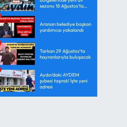
sezonu 18 Ağustos'ta
başlayacak
Aranan belediye başkan
yardımcısı yakalandı
Tarkan 29 Ağustos'ta
hayranlarıyla buluşacak
Aydın’daki AYDEM
şubesi taşındı! İşte yeni
adresi