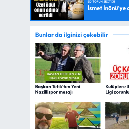
EDITÖRÜN SEÇTIĞI
İsmet İnönü'ye 
Bunlar da ilginizi çekebilir
Başkan Tetik'ten Yeni
Kulüplere 
Nazillispor mesajı
Ligi zorunl