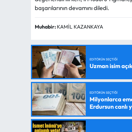
başarılarının devamını diledi.
Muhabir:
KAMİL KAZANKAYA
EDITÖRÜN SEÇTIĞI
Uzman isim açık
EDITÖRÜN SEÇTIĞI
Milyonlarca em
Erdursun canlı 