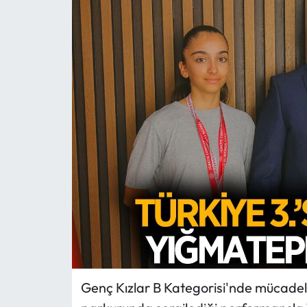
MAGAZİN
SAĞLIK
SİYASET
SPOR
TARIM
TURİZM
YAŞAM
RESMİ İLANLAR
Genç Kızlar B Kategorisi'nde mücadele 
HABER İLAN