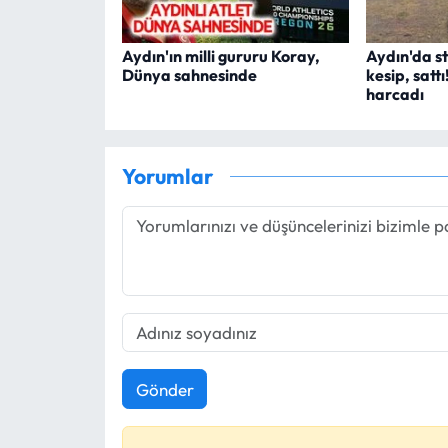
Aydın'ın milli gururu Koray,
Aydın'da st
Dünya sahnesinde
kesip, satt
harcadı
Yorumlar
Gönder