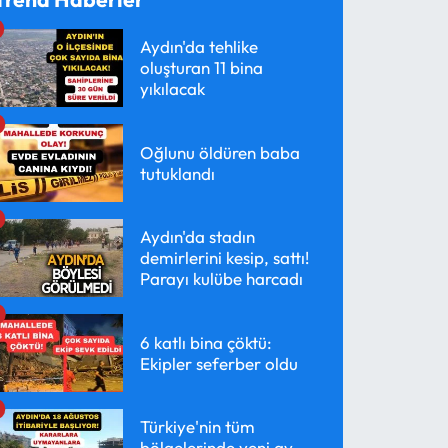
Aydın'da tehlike
oluşturan 11 bina
yıkılacak
Oğlunu öldüren baba
tutuklandı
Aydın'da stadın
demirlerini kesip, sattı!
Parayı kulübe harcadı
6 katlı bina çöktü:
Ekipler seferber oldu
Türkiye'nin tüm
bölgelerinde yeni av