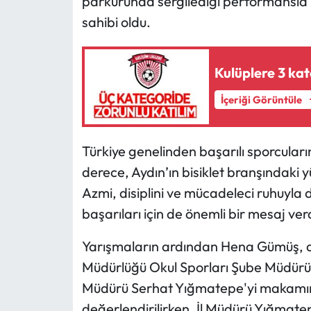
parkurunda sergilediği performansla
sahibi oldu.
Kulüplere 3 kat
İçeriği Görüntüle
Türkiye genelinden başarılı sporcuları
derece, Aydın’ın bisiklet branşındaki y
Azmi, disiplini ve mücadeleci ruhuyla
başarıları için de önemli bir mesaj verd
Yarışmaların ardından Hena Gümüş, ant
Müdürlüğü Okul Sporları Şube Müdürü 
Müdürü Serhat Yığmatepe'yi makamında
değerlendirilirken, İl Müdürü Yığmate