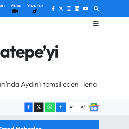
eri
Video
Yazarlar
atepe’yi
arı'nda Aydın’ı temsil eden Hena
-
+
A
A
Trend Haberler