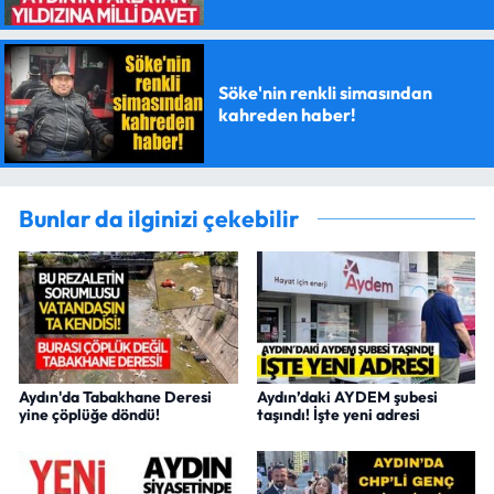
Söke'nin renkli simasından
kahreden haber!
Bunlar da ilginizi çekebilir
Aydın'da Tabakhane Deresi
Aydın’daki AYDEM şubesi
yine çöplüğe döndü!
taşındı! İşte yeni adresi