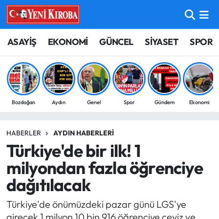
ASAYİŞ
Aydın Nöbetçi Eczaneler
ASAYİŞ
EKONOMİ
GÜNCEL
SİYASET
SPOR
BİLİM-TEKNOLOJİ
Aydın Hava Durumu
ÇEVRE
Aydin Namaz Vakitleri
Bozdoğan
Aydın
Genel
Spor
Gündem
Ekonomi
DÜNYA
Aydın Trafik Yoğunluk Haritası
HABERLER
AYDIN HABERLERI
EĞİTİM
Süper Lig Puan Durumu ve Fikstür
Türkiye'de bir ilk! 1
EKONOMİ
Tüm Manşetler
milyondan fazla öğrenciye
dağıtılacak
GÜNCEL
Son Dakika Haberleri
Türkiye'de önümüzdeki pazar günü LGS'ye
GÜNDEM
Haber Arşivi
girecek 1 milyon 10 bin 916 öğrenciye ceviz ve