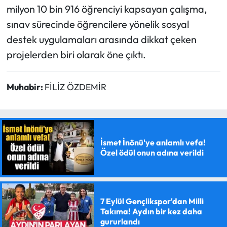
milyon 10 bin 916 öğrenciyi kapsayan çalışma,
sınav sürecinde öğrencilere yönelik sosyal
destek uygulamaları arasında dikkat çeken
projelerden biri olarak öne çıktı.
Muhabir:
FİLİZ ÖZDEMİR
İsmet İnönü'ye anlamlı vefa!
Özel ödül onun adına verildi
7 Eylül Gençlikspor'dan Milli
Takıma! Aydın bir kez daha
gururlandı