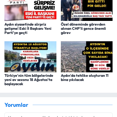
Aydın siyasetinde sürpriz
Özel döneminde görevden
gelişme! Eski İl Başkanı Yeni
alınan CHP'li gence önemli
Parti’ye geçti
görev
Türkiye'nin tüm bölgelerinde
Aydın'da tehlike oluşturan 11
yeni av sezonu 18 Ağustos'ta
bina yıkılacak
başlayacak
Yorumlar