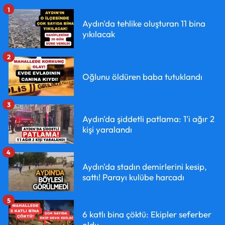
1
Aydın'da tehlike oluşturan 11 bina
yıkılacak
2
Oğlunu öldüren baba tutuklandı
3
Aydın'da şiddetli patlama: 1'i ağır 2
kişi yaralandı
4
Aydın'da stadın demirlerini kesip,
sattı! Parayı kulübe harcadı
5
6 katlı bina çöktü: Ekipler seferber
oldu