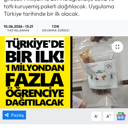
tatlı kuruyemiş paketi dağıtılacak. Uygulama
MAGAZİN
Türkiye tarihinde bir ilk olacak.
SAĞLIK
10.06.2026 - 13:21
1 DK
YAYINLANMA
OKUNMA SÜRESI
SİYASET
SPOR
TARIM
TURİZM
YAŞAM
RESMİ İLANLAR
Paylaş
-
+
A
A
HABER İLAN