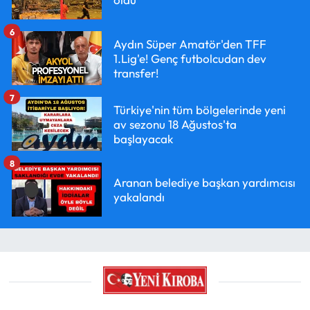
6
Aydın Süper Amatör'den TFF
1.Lig'e! Genç futbolcudan dev
transfer!
7
Türkiye'nin tüm bölgelerinde yeni
av sezonu 18 Ağustos'ta
başlayacak
8
Aranan belediye başkan yardımcısı
yakalandı