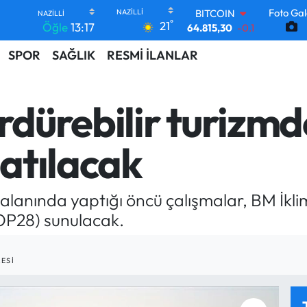
Foto Gal
DOLAR
°
21
Öğle
13:17
47,7436
0.18
EURO
SPOR
SAĞLIK
RESMİ İLANLAR
55,2510
0.32
STERLİN
64,4811
0.38
GRAM ALTIN
rdürebilir turizmd
6660.55
0
BİST100
13.779
-14
atılacak
BITCOIN
64.815,30
-0.1
m alanında yaptığı öncü çalışmalar, BM İkl
OP28) sunulacak.
ESI