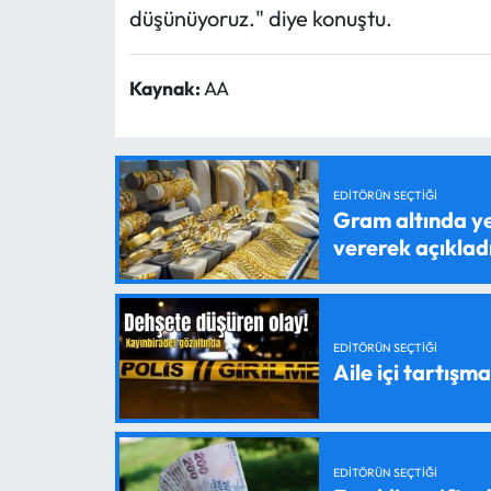
düşünüyoruz." diye konuştu.
Kaynak:
AA
EDITÖRÜN SEÇTIĞI
Gram altında ye
vererek açıklad
EDITÖRÜN SEÇTIĞI
Aile içi tartışma
EDITÖRÜN SEÇTIĞI