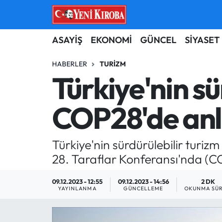
ASAYİŞ
Aydın Nöbetçi Eczaneler
ASAYİŞ
EKONOMİ
GÜNCEL
SİYASET
BİLİM-TEKNOLOJİ
Aydın Hava Durumu
HABERLER
TURIZM
Türkiye'nin sü
ÇEVRE
Aydin Namaz Vakitleri
COP28'de anl
DÜNYA
Aydın Trafik Yoğunluk Haritası
EĞİTİM
Süper Lig Puan Durumu ve Fikstür
Türkiye'nin sürdürülebilir turiz
28. Taraflar Konferansı'nda (C
EKONOMİ
Tüm Manşetler
09.12.2023 - 12:55
09.12.2023 - 14:56
2 DK
GÜNCEL
Son Dakika Haberleri
YAYINLANMA
GÜNCELLEME
OKUNMA SÜR
GÜNDEM
Haber Arşivi