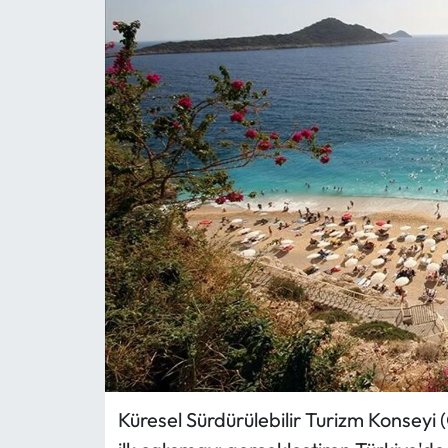
MAGAZİN
SAĞLIK
SİYASET
SPOR
TARIM
TURİZM
YAŞAM
RESMİ İLANLAR
Küresel Sürdürülebilir Turizm Konseyi
HABER İLAN