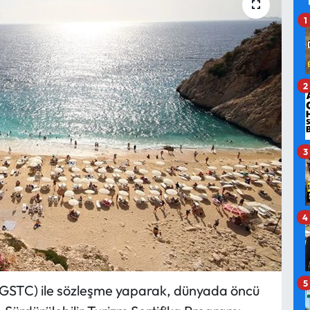
1
2
3
4
5
 (GSTC) ile sözleşme yaparak, dünyada öncü