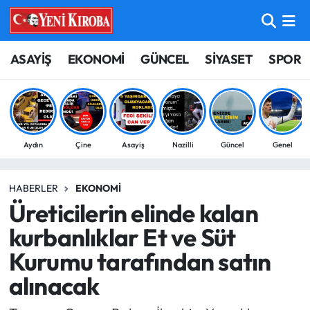
ASAYİŞ
Aydın Nöbetçi Eczaneler
ASAYİŞ
EKONOMİ
GÜNCEL
SİYASET
SPOR
BİLİM-TEKNOLOJİ
Aydın Hava Durumu
ÇEVRE
Aydin Namaz Vakitleri
Aydın
Çine
Asayiş
Nazilli
Güncel
Genel
DÜNYA
Aydın Trafik Yoğunluk Haritası
HABERLER
EKONOMI
EĞİTİM
Süper Lig Puan Durumu ve Fikstür
Üreticilerin elinde kalan
EKONOMİ
Tüm Manşetler
kurbanlıklar Et ve Süt
Kurumu tarafından satın
GÜNCEL
Son Dakika Haberleri
alınacak
GÜNDEM
Haber Arşivi