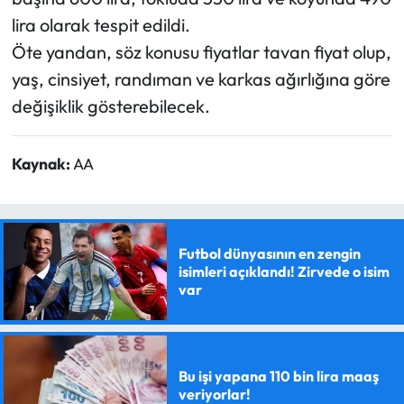
lira olarak tespit edildi.
Öte yandan, söz konusu fiyatlar tavan fiyat olup,
yaş, cinsiyet, randıman ve karkas ağırlığına göre
değişiklik gösterebilecek.
Kaynak:
AA
Futbol dünyasının en zengin
isimleri açıklandı! Zirvede o isim
var
Bu işi yapana 110 bin lira maaş
veriyorlar!