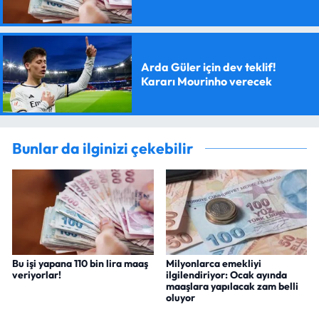
Arda Güler için dev teklif!
Kararı Mourinho verecek
Bunlar da ilginizi çekebilir
Bu işi yapana 110 bin lira maaş
Milyonlarca emekliyi
veriyorlar!
ilgilendiriyor: Ocak ayında
maaşlara yapılacak zam belli
oluyor