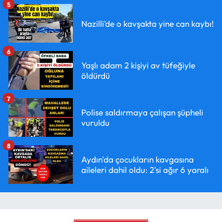
5
Nazilli’de o kavşakta yine can kaybı!
6
Yaşlı adam 2 kişiyi av tüfeğiyle
öldürdü
7
Polise saldırmaya çalışan şüpheli
vuruldu
8
Aydın'da çocukların kavgasına
aileleri dahil oldu: 2'si ağır 6 yaralı