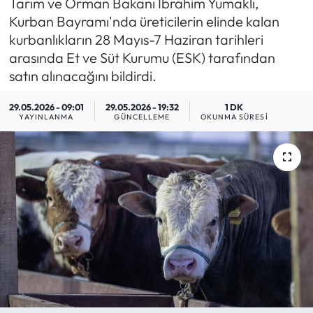
Tarım ve Orman Bakanı İbrahim Yumaklı,
Kurban Bayramı'nda üreticilerin elinde kalan
MAGAZİN
kurbanlıkların 28 Mayıs-7 Haziran tarihleri
arasında Et ve Süt Kurumu (ESK) tarafından
SAĞLIK
satın alınacağını bildirdi.
SİYASET
29.05.2026 - 09:01
29.05.2026 - 19:32
1 DK
YAYINLANMA
GÜNCELLEME
OKUNMA SÜRESI
SPOR
TARIM
TURİZM
YAŞAM
RESMİ İLANLAR
HABER İLAN