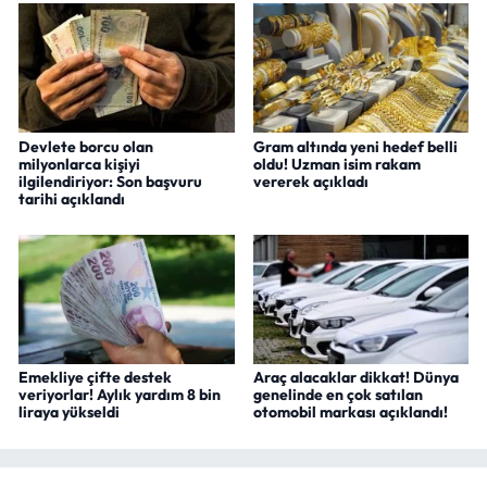
Devlete borcu olan
Gram altında yeni hedef belli
milyonlarca kişiyi
oldu! Uzman isim rakam
ilgilendiriyor: Son başvuru
vererek açıkladı
tarihi açıklandı
Emekliye çifte destek
Araç alacaklar dikkat! Dünya
veriyorlar! Aylık yardım 8 bin
genelinde en çok satılan
liraya yükseldi
otomobil markası açıklandı!