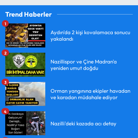
Trend Haberler
1
Aydın'da 2 kişi kovalamaca sonucu
yakalandı
2
Nazillispor ve Çine Madran'a
yeniden umut doğdu
3
Orman yangınına ekipler havadan
ve karadan müdahale ediyor
4
Nazilli'deki kazada acı detay