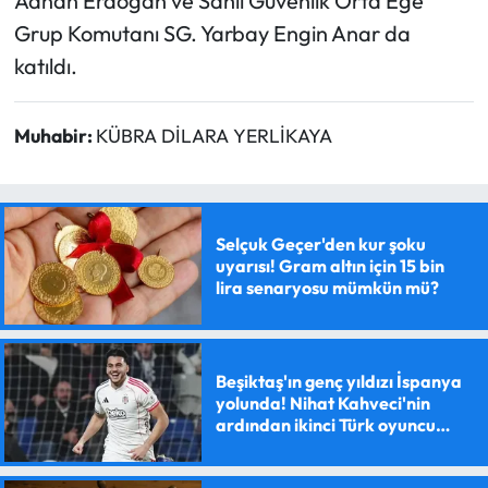
Adnan Erdoğan ve Sahil Güvenlik Orta Ege
Grup Komutanı SG. Yarbay Engin Anar da
katıldı.
Muhabir:
KÜBRA DİLARA YERLİKAYA
Selçuk Geçer'den kur şoku
uyarısı! Gram altın için 15 bin
lira senaryosu mümkün mü?
Beşiktaş'ın genç yıldızı İspanya
yolunda! Nihat Kahveci'nin
ardından ikinci Türk oyuncu
olacak