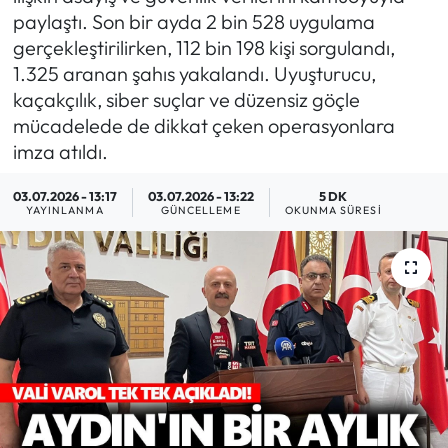
paylaştı. Son bir ayda 2 bin 528 uygulama
MAGAZİN
gerçekleştirilirken, 112 bin 198 kişi sorgulandı,
1.325 aranan şahıs yakalandı. Uyuşturucu,
SAĞLIK
kaçakçılık, siber suçlar ve düzensiz göçle
mücadelede de dikkat çeken operasyonlara
SİYASET
imza atıldı.
SPOR
03.07.2026 - 13:17
03.07.2026 - 13:22
5 DK
YAYINLANMA
GÜNCELLEME
OKUNMA SÜRESI
TARIM
TURİZM
YAŞAM
RESMİ İLANLAR
HABER İLAN