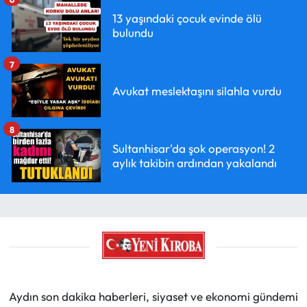
13 yaşındaki çocuk evinde ölü
bulundu
7
Avukat meslektaşını silahla vurdu
8
Sultanhisar'da şok operasyon! 2
aylık takibin ardından yakalandı
Aydın son dakika haberleri, siyaset ve ekonomi gündemi