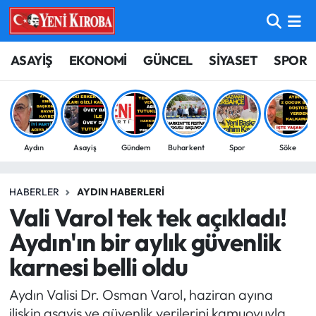
ASAYİŞ
Aydın Nöbetçi Eczaneler
ASAYİŞ
EKONOMİ
GÜNCEL
SİYASET
SPOR
BİLİM-TEKNOLOJİ
Aydın Hava Durumu
ÇEVRE
Aydin Namaz Vakitleri
Aydın
Asayiş
Gündem
Buharkent
Spor
Söke
DÜNYA
Aydın Trafik Yoğunluk Haritası
HABERLER
AYDIN HABERLERI
EĞİTİM
Süper Lig Puan Durumu ve Fikstür
Vali Varol tek tek açıkladı!
EKONOMİ
Tüm Manşetler
Aydın'ın bir aylık güvenlik
karnesi belli oldu
GÜNCEL
Son Dakika Haberleri
Aydın Valisi Dr. Osman Varol, haziran ayına
GÜNDEM
Haber Arşivi
ilişkin asayiş ve güvenlik verilerini kamuoyuyla