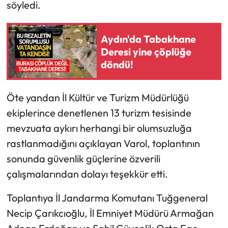
söyledi.
Aydın'da Tabakhane
Deresi yine çöplüğe
döndü!
Öte yandan İl Kültür ve Turizm Müdürlüğü
ekiplerince denetlenen 13 turizm tesisinde
mevzuata aykırı herhangi bir olumsuzluğa
rastlanmadığını açıklayan Varol, toplantının
sonunda güvenlik güçlerine özverili
çalışmalarından dolayı teşekkür etti.
Toplantıya İl Jandarma Komutanı Tuğgeneral
Necip Çarıkcıoğlu, İl Emniyet Müdürü Armağan