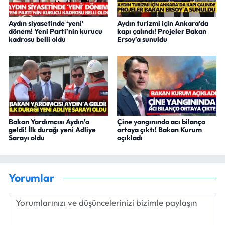
Aydın siyasetinde ‘yeni’
Aydın turizmi için Ankara’da
dönem! Yeni Parti’nin kurucu
kapı çalındı! Projeler Bakan
kadrosu belli oldu
Ersoy’a sunuldu
Bakan Yardımcısı Aydın’a
Çine yangınında acı bilanço
geldi! İlk durağı yeni Adliye
ortaya çıktı! Bakan Kurum
Sarayı oldu
açıkladı
Yorumlar