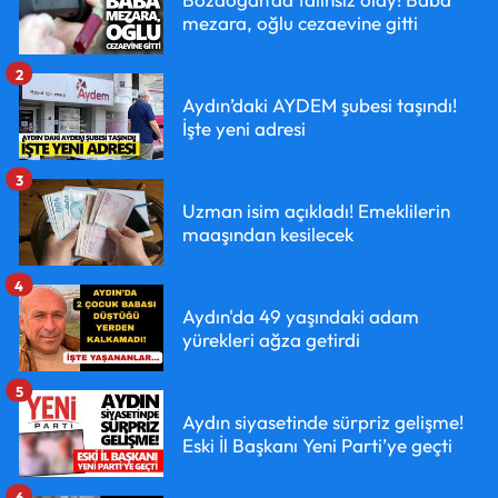
mezara, oğlu cezaevine gitti
2
Aydın’daki AYDEM şubesi taşındı!
İşte yeni adresi
3
Uzman isim açıkladı! Emeklilerin
maaşından kesilecek
4
Aydın'da 49 yaşındaki adam
yürekleri ağza getirdi
5
Aydın siyasetinde sürpriz gelişme!
Eski İl Başkanı Yeni Parti’ye geçti
6