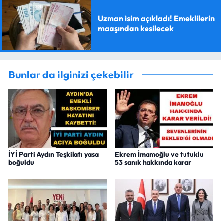
Uzman isim açıkladı! Emeklilerin
maaşından kesilecek
Bunlar da ilginizi çekebilir
İYİ Parti Aydın Teşkilatı yasa
Ekrem İmamoğlu ve tutuklu
boğuldu
53 sanık hakkında karar