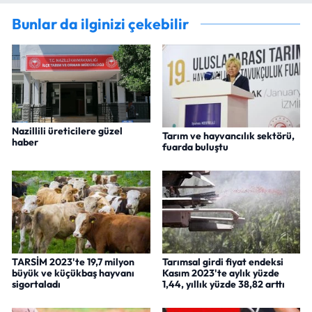
Bunlar da ilginizi çekebilir
Nazillili üreticilere güzel
Tarım ve hayvancılık sektörü,
haber
fuarda buluştu
TARSİM 2023'te 19,7 milyon
Tarımsal girdi fiyat endeksi
büyük ve küçükbaş hayvanı
Kasım 2023'te aylık yüzde
sigortaladı
1,44, yıllık yüzde 38,82 arttı