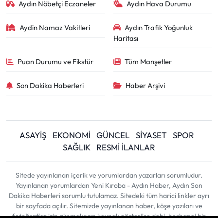
Aydın Nöbetçi Eczaneler
Aydın Hava Durumu
Aydin Namaz Vakitleri
Aydın Trafik Yoğunluk
Haritası
Puan Durumu ve Fikstür
Tüm Manşetler
Son Dakika Haberleri
Haber Arşivi
ASAYİŞ
EKONOMİ
GÜNCEL
SİYASET
SPOR
SAĞLIK
RESMİ İLANLAR
Sitede yayınlanan içerik ve yorumlardan yazarları sorumludur.
Yayınlanan yorumlardan Yeni Kıroba - Aydın Haber, Aydın Son
Dakika Haberleri sorumlu tutulamaz. Sitedeki tüm harici linkler ayrı
bir sayfada açılır. Sitemizde yayınlanan haber, köşe yazıları ve
fotoğraflar izin alınmaksızın kaynak gösterilse dahi, herhangi bir