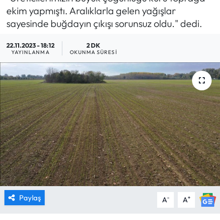
ekim yapmıştı. Aralıklarla gelen yağışlar
MAGAZİN
sayesinde buğdayın çıkışı sorunsuz oldu." dedi.
SAĞLIK
22.11.2023 - 18:12
2 DK
YAYINLANMA
OKUNMA SÜRESI
SİYASET
SPOR
TARIM
TURİZM
YAŞAM
RESMİ İLANLAR
Paylaş
-
+
A
A
HABER İLAN