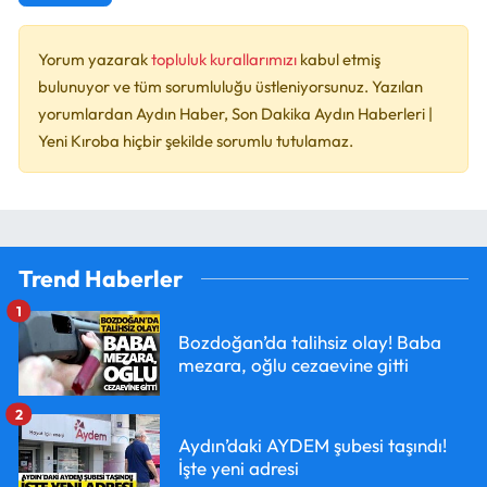
Yorum yazarak
topluluk kurallarımızı
kabul etmiş
bulunuyor ve tüm sorumluluğu üstleniyorsunuz. Yazılan
yorumlardan Aydın Haber, Son Dakika Aydın Haberleri |
Yeni Kıroba hiçbir şekilde sorumlu tutulamaz.
Trend Haberler
1
Bozdoğan’da talihsiz olay! Baba
mezara, oğlu cezaevine gitti
2
Aydın’daki AYDEM şubesi taşındı!
İşte yeni adresi