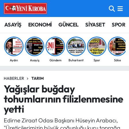
ASAYİŞ
Aydın Nöbetçi Eczaneler
ASAYİŞ
EKONOMİ
GÜNCEL
SİYASET
SPOR
BİLİM-TEKNOLOJİ
Aydın Hava Durumu
ÇEVRE
Aydin Namaz Vakitleri
Aydın
Asayiş
Gündem
Buharkent
Spor
Söke
DÜNYA
Aydın Trafik Yoğunluk Haritası
HABERLER
TARIM
EĞİTİM
Süper Lig Puan Durumu ve Fikstür
Yağışlar buğday
EKONOMİ
Tüm Manşetler
tohumlarının filizlenmesine
yetti
GÜNCEL
Son Dakika Haberleri
Edirne Ziraat Odası Başkanı Hüseyin Arabacı,
GÜNDEM
Haber Arşivi
"Üreticilerimizin büyük çoğunluğu kuru toprağa