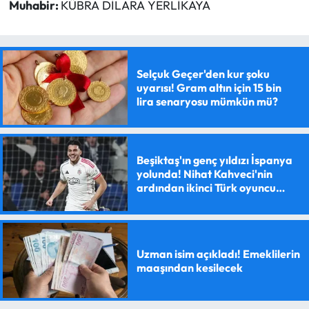
Muhabir:
KÜBRA DİLARA YERLİKAYA
Selçuk Geçer'den kur şoku
uyarısı! Gram altın için 15 bin
lira senaryosu mümkün mü?
Beşiktaş'ın genç yıldızı İspanya
yolunda! Nihat Kahveci'nin
ardından ikinci Türk oyuncu
olacak
Uzman isim açıkladı! Emeklilerin
maaşından kesilecek