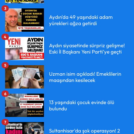
3
Aydın'da 49 yaşındaki adam
yürekleri ağza getirdi
4
Aydın siyasetinde sürpriz gelişme!
Eski İl Başkanı Yeni Parti’ye geçti
5
Uzman isim açıkladı! Emeklilerin
maaşından kesilecek
6
13 yaşındaki çocuk evinde ölü
bulundu
7
Sultanhisar'da şok operasyon! 2