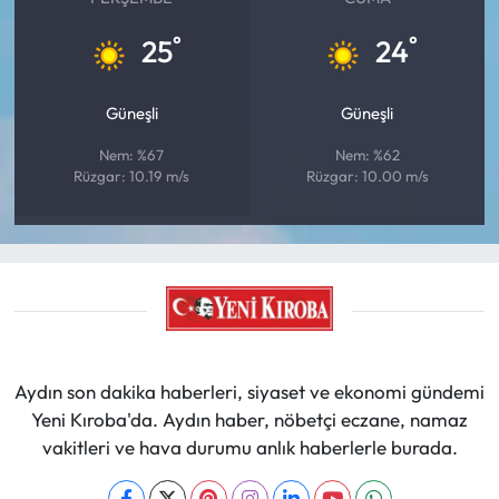
°
°
25
24
Güneşli
Güneşli
Nem: %67
Nem: %62
Rüzgar: 10.19 m/s
Rüzgar: 10.00 m/s
Aydın son dakika haberleri, siyaset ve ekonomi gündemi
Yeni Kıroba'da. Aydın haber, nöbetçi eczane, namaz
vakitleri ve hava durumu anlık haberlerle burada.