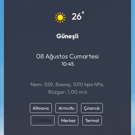
MAGAZİN
°
26
SAĞLIK
Güneşli
SİYASET
08 Ağustos Cumartesi
SPOR
10:45
TARIM
Nem: %59, Basınç: 1010 hpa hPa,
TURİZM
Rüzgar: 1.00 m/s
YAŞAM
Altınova
Armutlu
Çınarcık
RESMİ İLANLAR
Çiftlikköy
Merkez
Termal
HABER İLAN