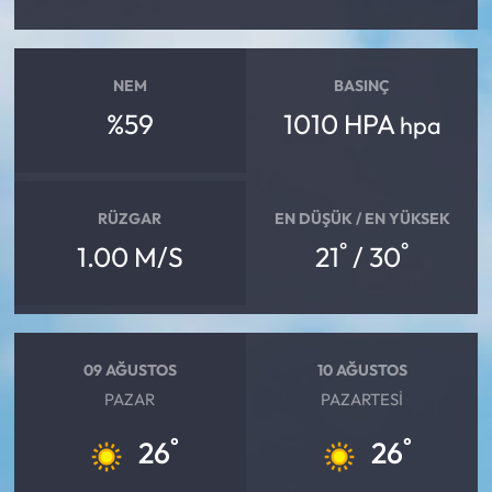
NEM
BASINÇ
%59
1010 HPA
hpa
RÜZGAR
EN DÜŞÜK / EN YÜKSEK
°
°
1.00 M/S
21
/ 30
09 AĞUSTOS
10 AĞUSTOS
PAZAR
PAZARTESI
°
°
26
26