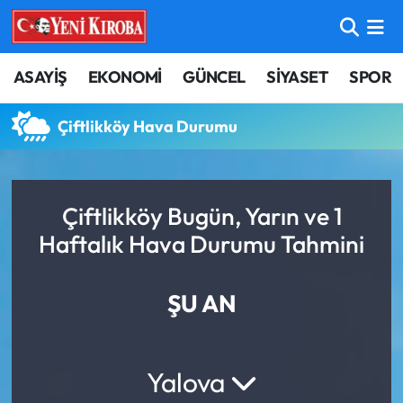
ASAYİŞ
Aydın Nöbetçi Eczaneler
ASAYİŞ
EKONOMİ
GÜNCEL
SİYASET
SPOR
BİLİM-TEKNOLOJİ
Aydın Hava Durumu
Çiftlikköy Hava Durumu
ÇEVRE
Aydin Namaz Vakitleri
DÜNYA
Aydın Trafik Yoğunluk Haritası
Çiftlikköy Bugün, Yarın ve 1
Haftalık Hava Durumu Tahmini
EĞİTİM
Süper Lig Puan Durumu ve Fikstür
ŞU AN
EKONOMİ
Tüm Manşetler
GÜNCEL
Son Dakika Haberleri
Yalova
GÜNDEM
Haber Arşivi