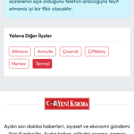
eczanenin açık olduğunu telefon aracılığıyla teyit
etmeniz iyi bir fikir olacaktır.
Yalova Diğer İlçeler
Altinova
Armutlu
Çinarcik
Çiftlikköy
Merkez
Termal
Aydın son dakika haberleri, siyaset ve ekonomi gündemi
Yeni Kıroba'da. Aydın haber, nöbetçi eczane, namaz