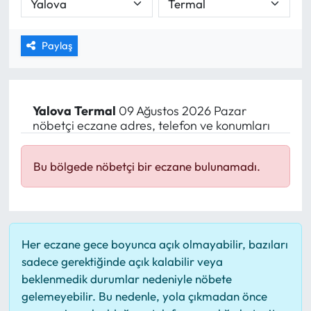
MAGAZİN
Paylaş
SAĞLIK
SİYASET
Yalova
Termal
09 Ağustos 2026 Pazar
nöbetçi eczane adres, telefon ve konumları
SPOR
TARIM
Bu bölgede nöbetçi bir eczane bulunamadı.
TURİZM
YAŞAM
Her eczane gece boyunca açık olmayabilir, bazıları
sadece gerektiğinde açık kalabilir veya
RESMİ İLANLAR
beklenmedik durumlar nedeniyle nöbete
gelemeyebilir. Bu nedenle, yola çıkmadan önce
HABER İLAN