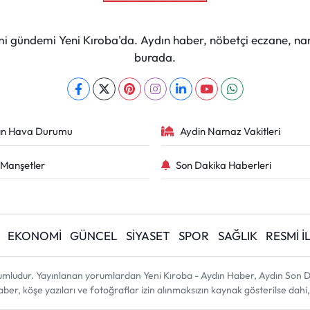
mi gündemi Yeni Kıroba'da. Aydın haber, nöbetçi eczane, na
burada.
ın Hava Durumu
Aydin Namaz Vakitleri
Manşetler
Son Dakika Haberleri
EKONOMİ
GÜNCEL
SİYASET
SPOR
SAĞLIK
RESMİ 
umludur. Yayınlanan yorumlardan Yeni Kıroba - Aydın Haber, Aydın Son D
 haber, köşe yazıları ve fotoğraflar izin alınmaksızın kaynak gösterilse d