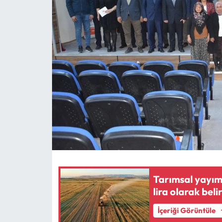
MAGAZİN
SAĞLIK
SİYASET
SPOR
TARIM
TURİZM
YAŞAM
Tarımsal yayım 
lira olarak beli
RESMİ İLANLAR
İçeriği Görüntüle
HABER İLAN