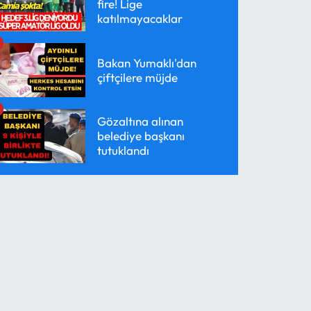
fire! Lige
katılmayacaklar
Bakan Yumaklı'dan
çiftçilere müjde
Gözaltına alınan
belediye başkanı
tutuklandı