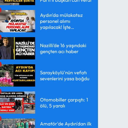
Aydın'da mülakatsız
personel alımı
yapılacak! İşte
detaylar...
Nazilli’de 16 yaşındaki
gençten acı haber
Sarayköylü'nün vefatı
sevenlerini yasa boğdu
Otomobiller çarpıştı: 1
ölü, 5 yaralı
Amatör'de Aydın'dan ilk