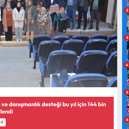
2
3
4
5
ve danışmanlık desteği bu yıl için 144 bin
rlendi
6