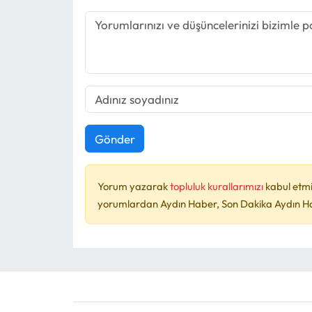
Gönder
Yorum yazarak
topluluk kurallarımızı
kabul etmi
yorumlardan Aydın Haber, Son Dakika Aydın Habe