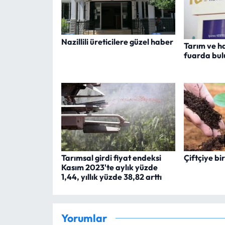
Nazillili üreticilere güzel haber
Tarım ve h
fuarda bul
Tarımsal girdi fiyat endeksi
Çiftçiye b
Kasım 2023'te aylık yüzde
1,44, yıllık yüzde 38,82 arttı
Yorumlar