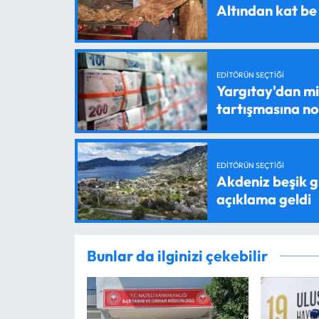
Altından kat be
EDITÖRÜN SEÇTIĞI
Yargıtay'dan mil
tartışmasına n
EDITÖRÜN SEÇTIĞI
Akdeniz beşik g
açıklama geldi
Bunlar da ilginizi çekebilir