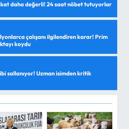
 kat daha değerli! 24 saat nöbet tutuyorlar
yonlarca çalışanı ilgilendiren karar! Prim
oktayı koydu
ibi sallanıyor! Uzman isimden kritik