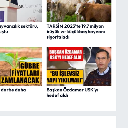
ayvancılık sektörü,
TARSİM 2023'te 19,7 milyon
uştu
büyük ve küçükbaş hayvanı
sigortaladı
ir darbe daha
Başkan Özdamar USK’yı
hedef aldı