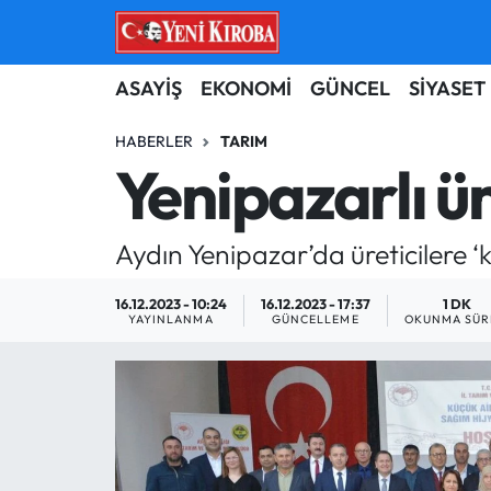
ASAYİŞ
Aydın Nöbetçi Eczaneler
ASAYİŞ
EKONOMİ
GÜNCEL
SİYASET
BİLİM-TEKNOLOJİ
Aydın Hava Durumu
HABERLER
TARIM
Yenipazarlı ür
ÇEVRE
Aydin Namaz Vakitleri
Aydın Yenipazar’da üreticilere ‘k
DÜNYA
Aydın Trafik Yoğunluk Haritası
16.12.2023 - 10:24
16.12.2023 - 17:37
1 DK
EĞİTİM
Süper Lig Puan Durumu ve Fikstür
YAYINLANMA
GÜNCELLEME
OKUNMA SÜR
EKONOMİ
Tüm Manşetler
GÜNCEL
Son Dakika Haberleri
GÜNDEM
Haber Arşivi