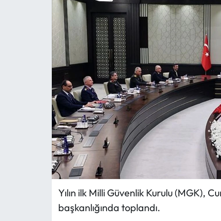
MAGAZİN
SAĞLIK
SİYASET
SPOR
TARIM
TURİZM
YAŞAM
Yılın ilk Milli Güvenlik Kurulu (MGK)
RESMİ İLANLAR
başkanlığında toplandı.
HABER İLAN