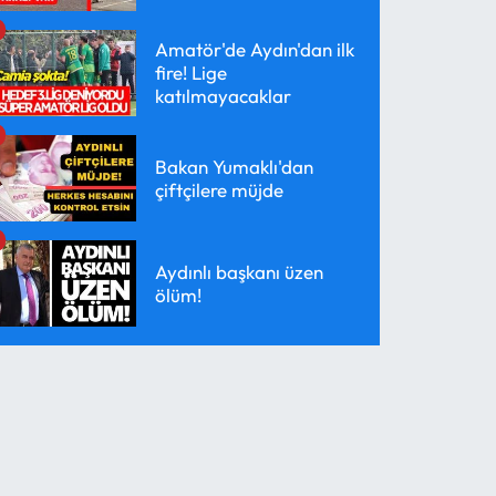
Amatör'de Aydın'dan ilk
fire! Lige
katılmayacaklar
Bakan Yumaklı'dan
çiftçilere müjde
Aydınlı başkanı üzen
ölüm!