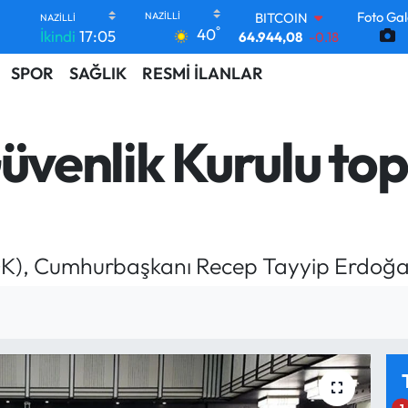
BITCOIN
Foto Gal
°
64.944,08
-0.18
40
İkindi
17:05
DOLAR
47,7436
0.18
SPOR
SAĞLIK
RESMİ İLANLAR
EURO
55,2510
0.32
STERLİN
 Güvenlik Kurulu top
64,4811
0.38
GRAM ALTIN
6660.55
0.03
BİST100
13.779
-14
 (MGK), Cumhurbaşkanı Recep Tayyip Erdoğ
1