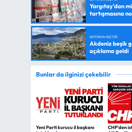
Yargıtay'dan mil
tartışmasına n
EDITÖRÜN SEÇTIĞI
Akdeniz beşik g
açıklama geldi
Bunlar da ilginizi çekebilir
Yeni Parti kurucu il başkanı
CHP'den is