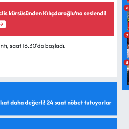
6
lis kürsüsünden Kılıçdaroğlu’na seslendi!
7
ntı, saat 16.30'da başladı.
8
 kat daha değerli! 24 saat nöbet tutuyorlar