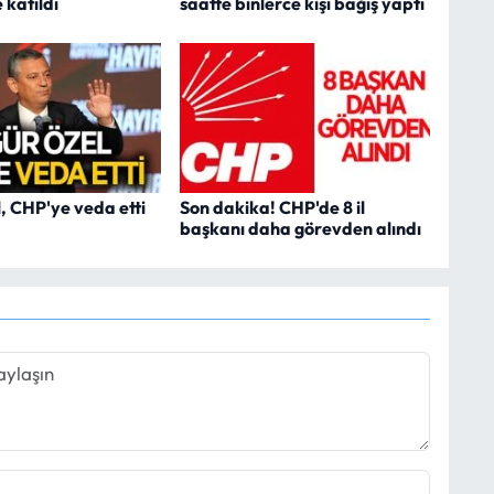
 katıldı
saatte binlerce kişi bağış yaptı
, CHP'ye veda etti
Son dakika! CHP'de 8 il
başkanı daha görevden alındı