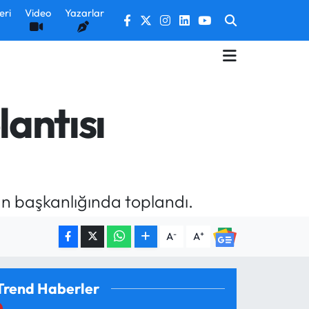
eri
Video
Yazarlar
lantısı
an başkanlığında toplandı.
-
+
A
A
Trend Haberler