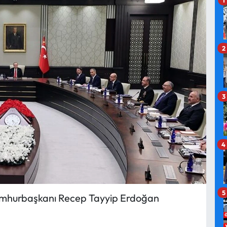
2
3
4
5
, Cumhurbaşkanı Recep Tayyip Erdoğan