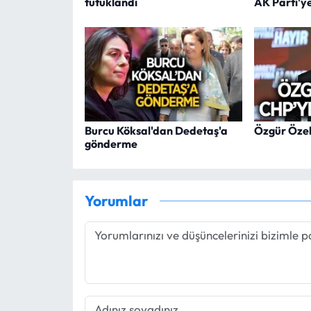
tutuklandı
AK Parti'ye
Burcu Köksal'dan Dedetaş'a
Özgür Özel
gönderme
Yorumlar