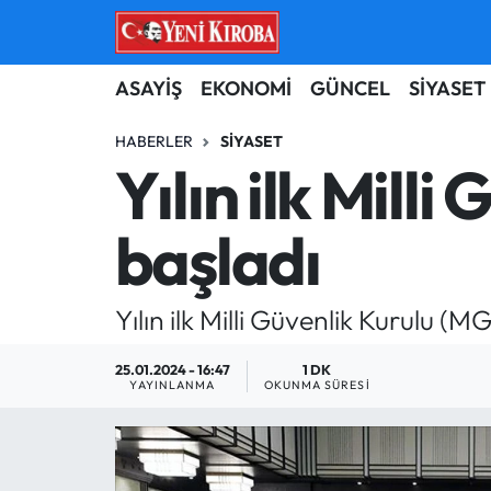
ASAYİŞ
Aydın Nöbetçi Eczaneler
ASAYİŞ
EKONOMİ
GÜNCEL
SİYASET
BİLİM-TEKNOLOJİ
Aydın Hava Durumu
HABERLER
SIYASET
Yılın ilk Milli
ÇEVRE
Aydin Namaz Vakitleri
başladı
DÜNYA
Aydın Trafik Yoğunluk Haritası
EĞİTİM
Süper Lig Puan Durumu ve Fikstür
Yılın ilk Milli Güvenlik Kurulu
EKONOMİ
Tüm Manşetler
25.01.2024 - 16:47
1 DK
YAYINLANMA
OKUNMA SÜRESI
GÜNCEL
Son Dakika Haberleri
GÜNDEM
Haber Arşivi