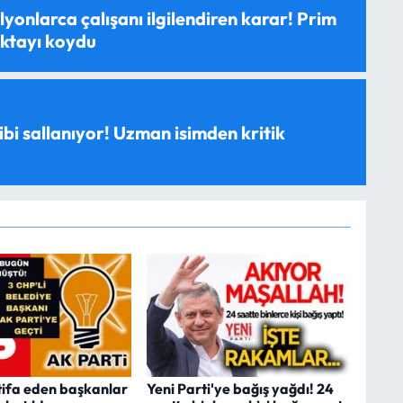
yonlarca çalışanı ilgilendiren karar! Prim
oktayı koydu
ibi sallanıyor! Uzman isimden kritik
tifa eden başkanlar
Yeni Parti'ye bağış yağdı! 24