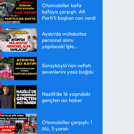
Otomobiller kafa
kafaya çarpıştı: AK
Parti'li başkan can verdi
Aydın'da mülakatsız
personel alımı
yapılacak! İşte
detaylar...
Sarayköylü'nün vefatı
sevenlerini yasa boğdu
Nazilli’de 16 yaşındaki
gençten acı haber
Otomobiller çarpıştı: 1
ölü, 5 yaralı