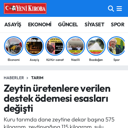
ASAYİŞ
Aydın Nöbetçi Eczaneler
ASAYİŞ
EKONOMİ
GÜNCEL
SİYASET
SPOR
BİLİM-TEKNOLOJİ
Aydın Hava Durumu
ÇEVRE
Aydin Namaz Vakitleri
Ekonomi
Asayiş
Kültür-sanat
Nazilli
Bozdoğan
Spor
DÜNYA
Aydın Trafik Yoğunluk Haritası
HABERLER
TARIM
EĞİTİM
Süper Lig Puan Durumu ve Fikstür
Zeytin üretenlere verilen
EKONOMİ
Tüm Manşetler
destek ödemesi esasları
değişti
GÜNCEL
Son Dakika Haberleri
Kuru tarımda dane zeytine dekar başına 575
GÜNDEM
Haber Arşivi
kilogram, zeytinyağına 115 kilogram, sulu