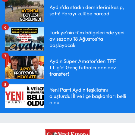
Aydın'da stadın demirlerini kesip,
sattı! Parayı kulübe harcadı
6
Türkiye'nin tüm bölgelerinde yeni
av sezonu 18 Ağustos'ta
başlayacak
7
Aydın Süper Amatör'den TFF
1.Lig'e! Genç futbolcudan dev
transfer!
8
Yeni Parti Aydın teşkilatını
oluşturdu! İl ve ilçe başkanları belli
oldu