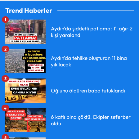
Trend Haberler
1
Aydın'da şiddetli patlama: 1'i ağır 2
kişi yaralandı
2
Aydın'da tehlike oluşturan 11 bina
yıkılacak
3
Oğlunu öldüren baba tutuklandı
4
6 katlı bina çöktü: Ekipler seferber
oldu
5