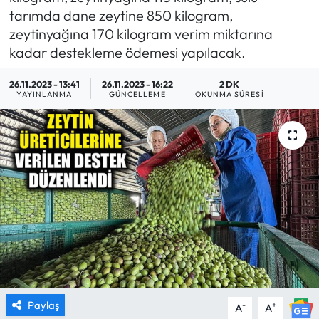
tarımda dane zeytine 850 kilogram,
MAGAZİN
zeytinyağına 170 kilogram verim miktarına
kadar destekleme ödemesi yapılacak.
SAĞLIK
26.11.2023 - 13:41
26.11.2023 - 16:22
2 DK
YAYINLANMA
GÜNCELLEME
OKUNMA SÜRESI
SİYASET
SPOR
TARIM
TURİZM
YAŞAM
RESMİ İLANLAR
Paylaş
-
+
A
A
HABER İLAN