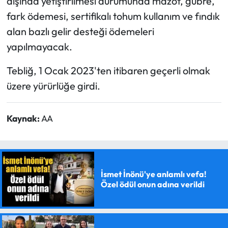
dışında yetiştirilmesi durumunda mazot, gübre,
fark ödemesi, sertifikalı tohum kullanım ve fındık
alan bazlı gelir desteği ödemeleri
yapılmayacak.
Tebliğ, 1 Ocak 2023'ten itibaren geçerli olmak
üzere yürürlüğe girdi.
Kaynak:
AA
İsmet İnönü'ye anlamlı vefa!
Özel ödül onun adına verildi