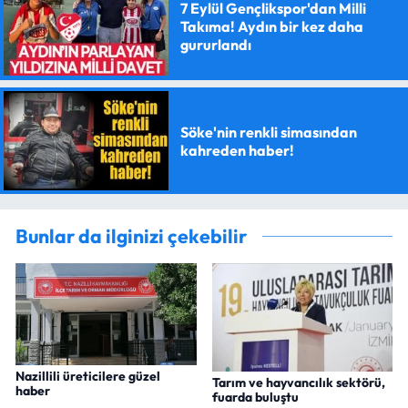
7 Eylül Gençlikspor'dan Milli
Takıma! Aydın bir kez daha
gururlandı
Söke'nin renkli simasından
kahreden haber!
Bunlar da ilginizi çekebilir
Nazillili üreticilere güzel
Tarım ve hayvancılık sektörü,
haber
fuarda buluştu