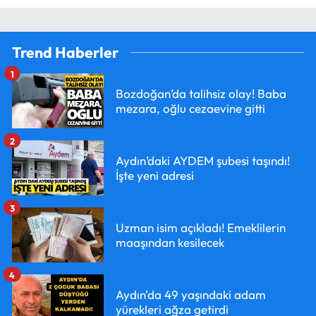
Trend Haberler
1
Bozdoğan’da talihsiz olay! Baba
mezara, oğlu cezaevine gitti
2
Aydın’daki AYDEM şubesi taşındı!
İşte yeni adresi
3
Uzman isim açıkladı! Emeklilerin
maaşından kesilecek
4
Aydın'da 49 yaşındaki adam
yürekleri ağza getirdi