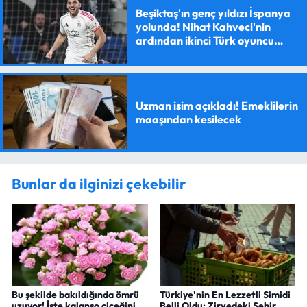
Beşiktaş'ın genç yıldızı İspanya
yolunda! Nihat Kahveci'nin
ardından ikinci Türk oyuncu
olacak
Uzman isim açıkladı! Emeklilerin
maaşından kesilecek
Bunlar da ilginizi çekebilir
Bu şekilde bakıldığında ömrü
Türkiye'nin En Lezzetli Simidi
uzuyor! İşte kalanşo çiçeğini
Belli Oldu: Zirvedeki Şehir