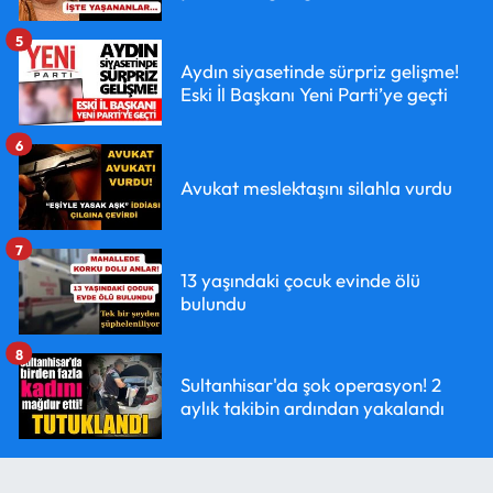
5
Aydın siyasetinde sürpriz gelişme!
Eski İl Başkanı Yeni Parti’ye geçti
6
Avukat meslektaşını silahla vurdu
7
13 yaşındaki çocuk evinde ölü
bulundu
8
Sultanhisar'da şok operasyon! 2
aylık takibin ardından yakalandı