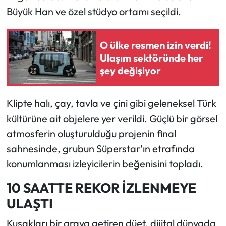
Büyük Han ve özel stüdyo ortamı seçildi.
O ülke resmen izin verdi!
Ulaşım sektöründe her
şey değişiyor
Klipte halı, çay, tavla ve çini gibi geleneksel Türk
kültürüne ait objelere yer verildi. Güçlü bir görsel
atmosferin oluşturulduğu projenin final
sahnesinde, grubun Süperstar'ın etrafında
konumlanması izleyicilerin beğenisini topladı.
10 SAATTE REKOR İZLENMEYE
ULAŞTI
Kuşakları bir araya getiren düet, dijital dünyada