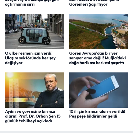
açtırmanın sırrı
Görenleri Şaşırtıyor
O ülke resmen izin verdi!
Gören Avrupa'dan bir yer
Ulaşım sektöründe her şey
sanıyor ama değil! Muğla'daki
değişiyor
doğa harikası herkesi şaşırttı
Aydın ve çevresine kırmızı
10 il için kırmızı alarm verildi!
alarm! Prof. Dr. Orhan Şen 15
Peş peşe bildirimler geldi
günlük tehlikeyi açıkladı