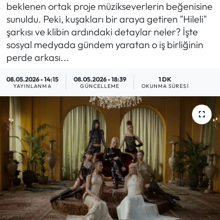
beklenen ortak proje müzikseverlerin beğenisine
MAGAZİN
sunuldu. Peki, kuşakları bir araya getiren "Hileli"
şarkısı ve klibin ardındaki detaylar neler? İşte
SAĞLIK
sosyal medyada gündem yaratan o iş birliğinin
perde arkası...
SİYASET
08.05.2026 - 14:15
08.05.2026 - 18:39
1 DK
YAYINLANMA
GÜNCELLEME
OKUNMA SÜRESI
SPOR
TARIM
TURİZM
YAŞAM
RESMİ İLANLAR
HABER İLAN