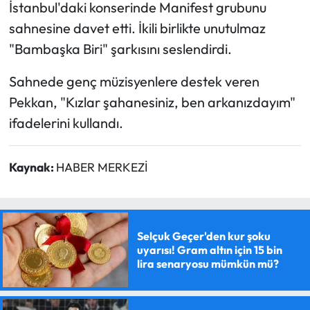
İstanbul'daki konserinde Manifest grubunu
sahnesine davet etti. İkili birlikte unutulmaz
"Bambaşka Biri" şarkısını seslendirdi.
Sahnede genç müzisyenlere destek veren
Pekkan, "Kızlar şahanesiniz, ben arkanızdayım"
ifadelerini kullandı.
Kaynak:
HABER MERKEZİ
Selçuk Geçer'den kur şoku
uyarısı! Gram altın için 15 bin
lira senaryosu mümkün mü?