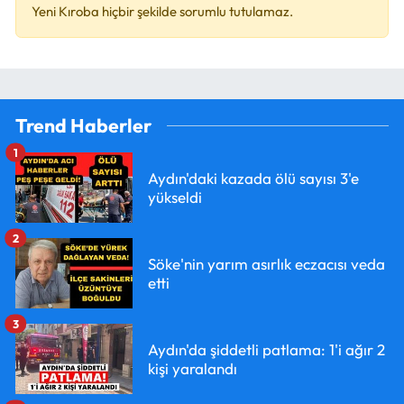
Yeni Kıroba hiçbir şekilde sorumlu tutulamaz.
Trend Haberler
1
Aydın'daki kazada ölü sayısı 3'e
yükseldi
2
Söke'nin yarım asırlık eczacısı veda
etti
3
Aydın'da şiddetli patlama: 1'i ağır 2
kişi yaralandı