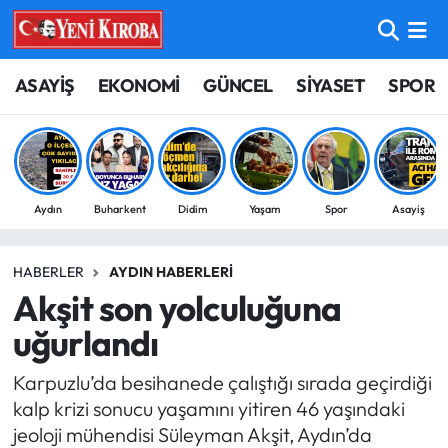
ASAYİŞ
Aydın Nöbetçi Eczaneler
ASAYİŞ
EKONOMİ
GÜNCEL
SİYASET
SPOR
BİLİM-TEKNOLOJİ
Aydın Hava Durumu
ÇEVRE
Aydin Namaz Vakitleri
Aydın
Buharkent
Didim
Yaşam
Spor
Asayiş
DÜNYA
Aydın Trafik Yoğunluk Haritası
HABERLER
AYDIN HABERLERI
EĞİTİM
Süper Lig Puan Durumu ve Fikstür
Akşit son yolculuğuna
EKONOMİ
Tüm Manşetler
uğurlandı
Karpuzlu’da besihanede çalıştığı sırada geçirdiği
GÜNCEL
Son Dakika Haberleri
kalp krizi sonucu yaşamını yitiren 46 yaşındaki
jeoloji mühendisi Süleyman Akşit, Aydın’da
GÜNDEM
Haber Arşivi