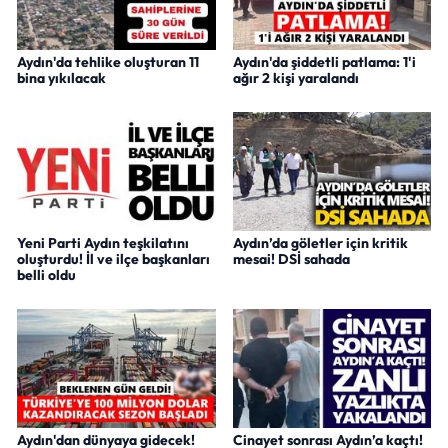
Aydın'da tehlike oluşturan 11
Aydın'da şiddetli patlama: 1'i
bina yıkılacak
ağır 2 kişi yaralandı
Yeni Parti Aydın teşkilatını
Aydın’da göletler için kritik
oluşturdu! İl ve ilçe başkanları
mesai! DSİ sahada
belli oldu
Aydın'dan dünyaya gidecek!
Cinayet sonrası Aydın’a kaçtı!