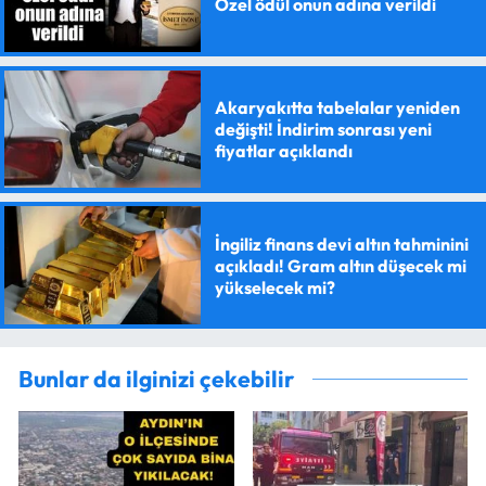
Özel ödül onun adına verildi
Akaryakıtta tabelalar yeniden
değişti! İndirim sonrası yeni
fiyatlar açıklandı
İngiliz finans devi altın tahminini
açıkladı! Gram altın düşecek mi
yükselecek mi?
Bunlar da ilginizi çekebilir