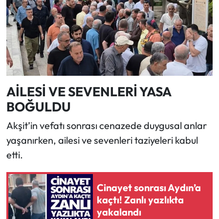
AİLESİ VE SEVENLERİ YASA
BOĞULDU
Akşit’in vefatı sonrası cenazede duygusal anlar
yaşanırken, ailesi ve sevenleri taziyeleri kabul
etti.
Cinayet sonrası Aydın’a
kaçtı! Zanlı yazlıkta
yakalandı