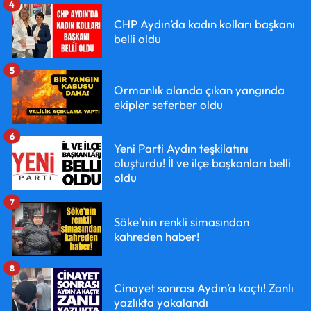
4
CHP Aydın’da kadın kolları başkanı
belli oldu
5
Ormanlık alanda çıkan yangında
ekipler seferber oldu
6
Yeni Parti Aydın teşkilatını
oluşturdu! İl ve ilçe başkanları belli
oldu
7
Söke'nin renkli simasından
kahreden haber!
8
Cinayet sonrası Aydın’a kaçtı! Zanlı
yazlıkta yakalandı