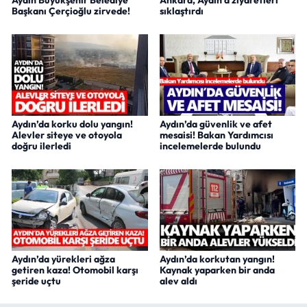
Aydın Büyükşehir Belediye
Ankara, Aydın'a ziyaretleri
Başkanı Çerçioğlu zirvede!
sıklaştırdı
Aydın’da korku dolu yangın!
Aydın’da güvenlik ve afet
Alevler siteye ve otoyola
mesaisi! Bakan Yardımcısı
doğru ilerledi
incelemelerde bulundu
Aydın’da yürekleri ağza
Aydın’da korkutan yangın!
getiren kaza! Otomobil karşı
Kaynak yaparken bir anda
şeride uçtu
alev aldı