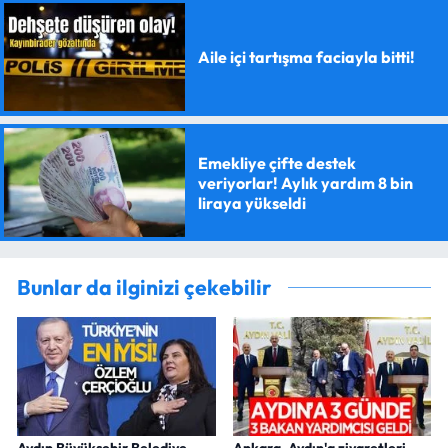
Aile içi tartışma faciayla bitti!
Emekliye çifte destek
veriyorlar! Aylık yardım 8 bin
liraya yükseldi
Bunlar da ilginizi çekebilir