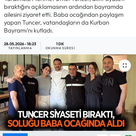
bıraktığını açıklamasının ardından bayramda
MAGAZİN
ailesini ziyaret etti. Baba ocağından paylaşım
yapan Tuncer, vatandaşların da Kurban
SAĞLIK
Bayramı’nı kutladı.
SİYASET
28.05.2026 - 18:23
1 DK
YAYINLANMA
OKUNMA SÜRESI
SPOR
TARIM
TURİZM
YAŞAM
RESMİ İLANLAR
HABER İLAN