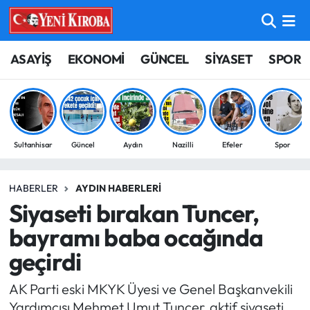
ASAYİŞ
Aydın Nöbetçi Eczaneler
ASAYİŞ
EKONOMİ
GÜNCEL
SİYASET
SPOR
BİLİM-TEKNOLOJİ
Aydın Hava Durumu
ÇEVRE
Aydin Namaz Vakitleri
Sultanhisar
Güncel
Aydın
Nazilli
Efeler
Spor
DÜNYA
Aydın Trafik Yoğunluk Haritası
HABERLER
AYDIN HABERLERI
EĞİTİM
Süper Lig Puan Durumu ve Fikstür
Siyaseti bırakan Tuncer,
EKONOMİ
Tüm Manşetler
bayramı baba ocağında
geçirdi
GÜNCEL
Son Dakika Haberleri
AK Parti eski MKYK Üyesi ve Genel Başkanvekili
GÜNDEM
Haber Arşivi
Yardımcısı Mehmet Umut Tuncer, aktif siyaseti