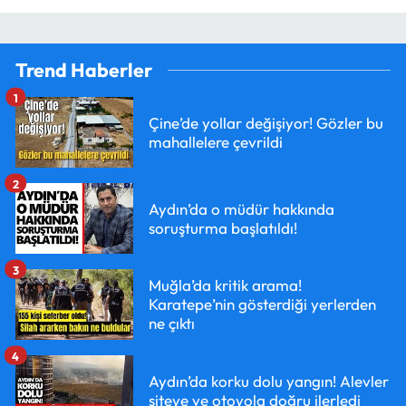
Trend Haberler
1
Çine’de yollar değişiyor! Gözler bu
mahallelere çevrildi
2
Aydın’da o müdür hakkında
soruşturma başlatıldı!
3
Muğla’da kritik arama!
Karatepe’nin gösterdiği yerlerden
ne çıktı
4
Aydın’da korku dolu yangın! Alevler
siteye ve otoyola doğru ilerledi