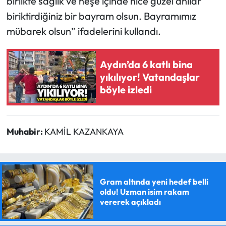
birlikte sağlık ve neşe içinde nice güzel anılar
biriktirdiğiniz bir bayram olsun. Bayramımız
mübarek olsun” ifadelerini kullandı.
Aydın’da 6 katlı bina
yıkılıyor! Vatandaşlar
böyle izledi
Muhabir:
KAMİL KAZANKAYA
Gram altında yeni hedef belli
oldu! Uzman isim rakam
vererek açıkladı