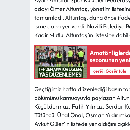
Aydın Amatör Spor Kulüpleri Federas
adayı Ömer Altuntaş, yönetim listesin
tamamladı. Altuntaş, daha önce ifade e
isme daha yer verdi. Nazilli Belediye
Kadir Mutlu, Altuntaş’ın listesine dahil
Amatör liglerde
sezonunun yeni 
İçeriği Görüntüle
Geçtiğimiz hafta düzenlediği basın t
bölümünü kamuoyuyla paylaşan Altunt
Küçükdurmaz, Fatih Yılmaz, Serdar Küç
Tütüncü, Ünal Önal, Osman Yıldırımk
Aykut Güler’in listede yer aldığını açıkl