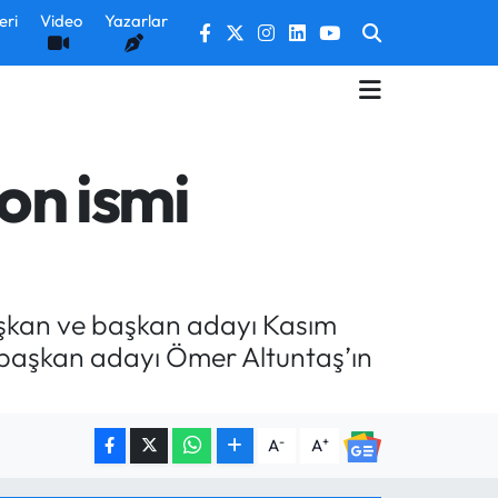
eri
Video
Yazarlar
son ismi
aşkan ve başkan adayı Kasım
r başkan adayı Ömer Altuntaş’ın
-
+
A
A