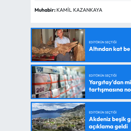
Muhabir:
KAMİL KAZANKAYA
EDITÖRÜN SEÇTIĞI
Altından kat be
EDITÖRÜN SEÇTIĞI
Yargıtay'dan mil
tartışmasına n
EDITÖRÜN SEÇTIĞI
Akdeniz beşik g
açıklama geldi