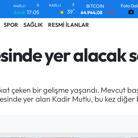
Foto Gal
BITCOIN
°
39
İkindi
17:05
64.944,08
-0.18
DOLAR
SPOR
SAĞLIK
RESMİ İLANLAR
47,7436
0.18
EURO
55,2510
0.32
STERLİN
esinde yer alacak 
64,4811
0.38
GRAM ALTIN
6660.55
0.03
BİST100
13.779
-14
kat çeken bir gelişme yaşandı. Mevcut b
stesinde yer alan Kadir Mutlu, bu kez diğe