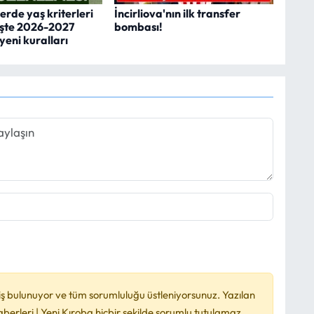
erde yaş kriterleri
İncirliova'nın ilk transfer
 İşte 2026-2027
bombası!
yeni kuralları
ş bulunuyor ve tüm sorumluluğu üstleniyorsunuz. Yazılan
rleri | Yeni Kıroba hiçbir şekilde sorumlu tutulamaz.