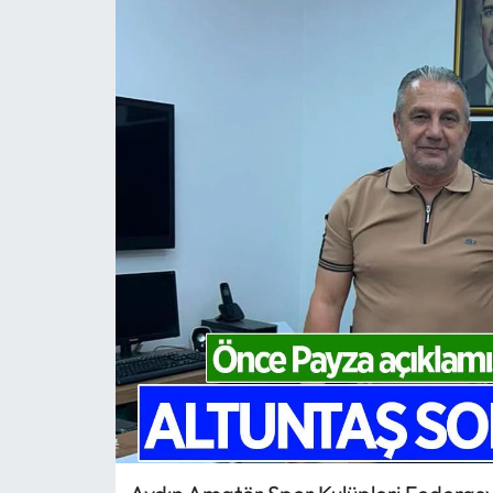
MAGAZİN
SAĞLIK
SİYASET
SPOR
TARIM
TURİZM
YAŞAM
RESMİ İLANLAR
HABER İLAN