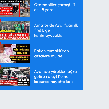
Otomobiller çarpıştı: 1
ölü, 5 yaralı
Amatör'de Aydın'dan ilk
fire! Lige
katılmayacaklar
Bakan Yumaklı'dan
çiftçilere müjde
Aydın’da yürekleri ağza
getiren olay! Kemer
kopunca hayatta kaldı