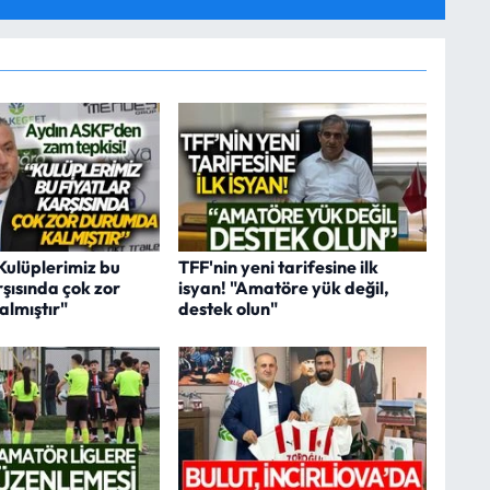
Kulüplerimiz bu
TFF'nin yeni tarifesine ilk
rşısında çok zor
isyan! "Amatöre yük değil,
lmıştır"
destek olun"