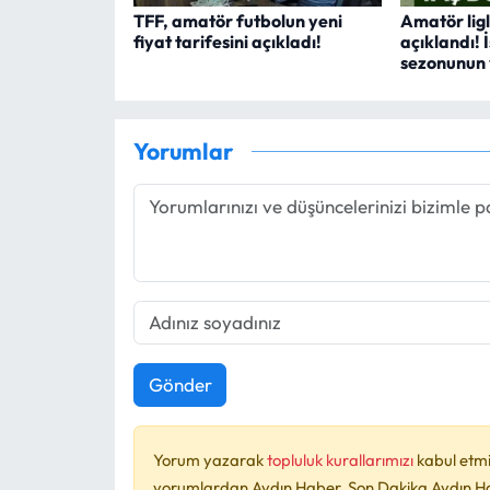
TFF, amatör futbolun yeni
Amatör ligl
fiyat tarifesini açıkladı!
açıklandı!
sezonunun 
Yorumlar
Gönder
Yorum yazarak
topluluk kurallarımızı
kabul etmi
yorumlardan Aydın Haber, Son Dakika Aydın Habe