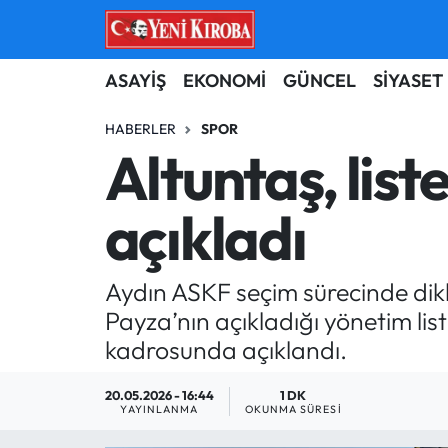
ASAYİŞ
Aydın Nöbetçi Eczaneler
ASAYİŞ
EKONOMİ
GÜNCEL
SİYASET
BİLİM-TEKNOLOJİ
Aydın Hava Durumu
HABERLER
SPOR
Altuntaş, list
ÇEVRE
Aydin Namaz Vakitleri
açıkladı
DÜNYA
Aydın Trafik Yoğunluk Haritası
EĞİTİM
Süper Lig Puan Durumu ve Fikstür
Aydın ASKF seçim sürecinde dik
Payza’nın açıkladığı yönetim li
EKONOMİ
Tüm Manşetler
kadrosunda açıklandı.
GÜNCEL
Son Dakika Haberleri
20.05.2026 - 16:44
1 DK
YAYINLANMA
OKUNMA SÜRESI
GÜNDEM
Haber Arşivi