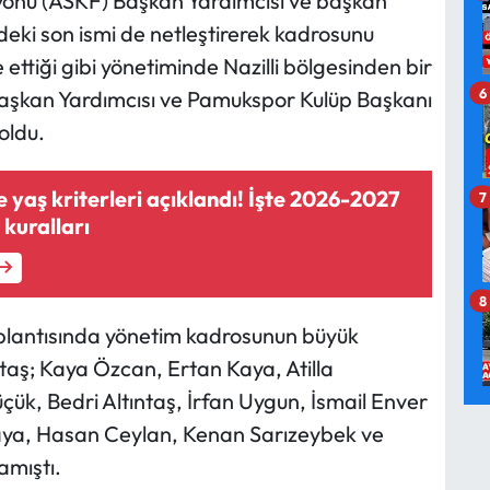
yonu (ASKF) Başkan Yardımcısı ve başkan
deki son ismi de netleştirerek kadrosunu
ttiği gibi yönetiminde Nazilli bölgesinden bir
6
 Başkan Yardımcısı ve Pamukspor Kulüp Başkanı
 oldu.
 yaş kriterleri açıklandı! İşte 2026-2027
7
kuralları
8
oplantısında yönetim kadrosunun büyük
aş; Kaya Özcan, Ertan Kaya, Atilla
ük, Bedri Altıntaş, İrfan Uygun, İsmail Enver
aya, Hasan Ceylan, Kenan Sarızeybek ve
amıştı.