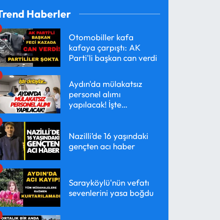
Trend Haberler
Otomobiller kafa
kafaya çarpıştı: AK
Parti'li başkan can verdi
Aydın'da mülakatsız
personel alımı
yapılacak! İşte
detaylar...
Nazilli’de 16 yaşındaki
gençten acı haber
Sarayköylü'nün vefatı
sevenlerini yasa boğdu