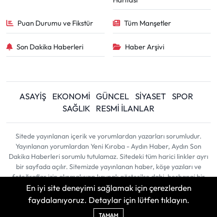
Puan Durumu ve Fikstür
Tüm Manşetler
Son Dakika Haberleri
Haber Arşivi
ASAYİŞ
EKONOMİ
GÜNCEL
SİYASET
SPOR
SAĞLIK
RESMİ İLANLAR
Sitede yayınlanan içerik ve yorumlardan yazarları sorumludur.
Yayınlanan yorumlardan Yeni Kıroba - Aydın Haber, Aydın Son
Dakika Haberleri sorumlu tutulamaz. Sitedeki tüm harici linkler ayrı
bir sayfada açılır. Sitemizde yayınlanan haber, köşe yazıları ve
fotoğraflar izin alınmaksızın kaynak gösterilse dahi, herhangi bir
En iyi site deneyimi sağlamak için çerezlerden
ortamda kullanılamaz ve yayınlanamaz
faydalanıyoruz. Detaylar için lütfen tıklayın.
Haber Yazılımı:
TE Bilişim
| Copyright © 2026
TAMAM