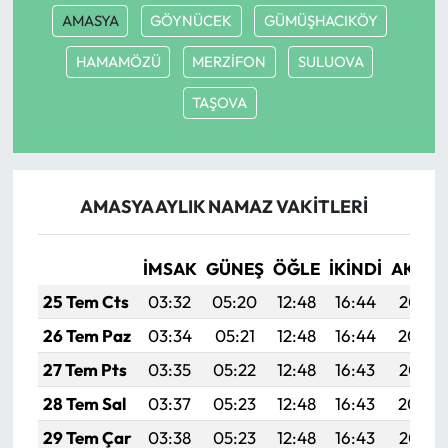
AMASYA
GÖYNÜCEK
GÜMÜŞHACIKÖY
HAMAMÖZÜ
MERZİFON
SULUOVA
TAŞOVA
AMASYA AYLIK NAMAZ VAKITLERI
İMSAK
GÜNEŞ
ÖĞLE
İKINDI
AKŞA
25 Tem Cts
03:32
05:20
12:48
16:44
20:07
26 Tem Paz
03:34
05:21
12:48
16:44
20:06
27 Tem Pts
03:35
05:22
12:48
16:43
20:05
28 Tem Sal
03:37
05:23
12:48
16:43
20:04
29 Tem Çar
03:38
05:23
12:48
16:43
20:03