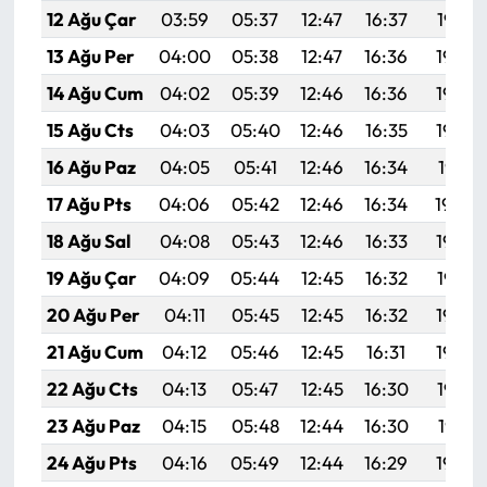
12 Ağu Çar
03:59
05:37
12:47
16:37
19:47
13 Ağu Per
04:00
05:38
12:47
16:36
19:46
14 Ağu Cum
04:02
05:39
12:46
16:36
19:44
15 Ağu Cts
04:03
05:40
12:46
16:35
19:43
16 Ağu Paz
04:05
05:41
12:46
16:34
19:41
17 Ağu Pts
04:06
05:42
12:46
16:34
19:40
18 Ağu Sal
04:08
05:43
12:46
16:33
19:39
19 Ağu Çar
04:09
05:44
12:45
16:32
19:37
20 Ağu Per
04:11
05:45
12:45
16:32
19:36
21 Ağu Cum
04:12
05:46
12:45
16:31
19:34
22 Ağu Cts
04:13
05:47
12:45
16:30
19:33
23 Ağu Paz
04:15
05:48
12:44
16:30
19:31
24 Ağu Pts
04:16
05:49
12:44
16:29
19:30