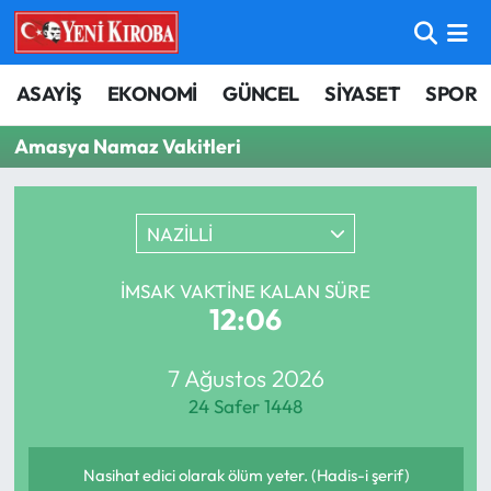
ASAYİŞ
Aydın Nöbetçi Eczaneler
ASAYİŞ
EKONOMİ
GÜNCEL
SİYASET
SPOR
BİLİM-TEKNOLOJİ
Aydın Hava Durumu
Amasya Namaz Vakitleri
ÇEVRE
Aydin Namaz Vakitleri
NAZİLLİ
DÜNYA
Aydın Trafik Yoğunluk Haritası
İMSAK VAKTINE KALAN SÜRE
EĞİTİM
Süper Lig Puan Durumu ve Fikstür
12:06
EKONOMİ
Tüm Manşetler
7 Ağustos 2026
24 Safer 1448
GÜNCEL
Son Dakika Haberleri
GÜNDEM
Haber Arşivi
Nasihat edici olarak ölüm yeter. (Hadis-i şerif)