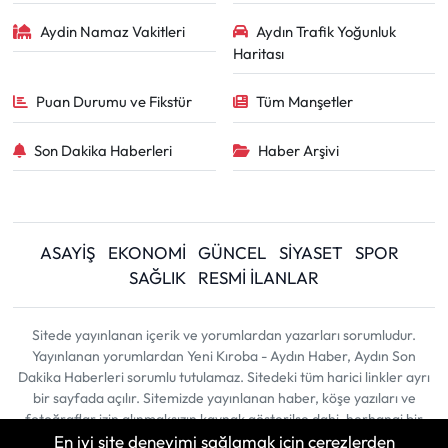
Aydin Namaz Vakitleri
Aydın Trafik Yoğunluk
Haritası
Puan Durumu ve Fikstür
Tüm Manşetler
Son Dakika Haberleri
Haber Arşivi
ASAYİŞ
EKONOMİ
GÜNCEL
SİYASET
SPOR
SAĞLIK
RESMİ İLANLAR
Sitede yayınlanan içerik ve yorumlardan yazarları sorumludur.
Yayınlanan yorumlardan Yeni Kıroba - Aydın Haber, Aydın Son
Dakika Haberleri sorumlu tutulamaz. Sitedeki tüm harici linkler ayrı
bir sayfada açılır. Sitemizde yayınlanan haber, köşe yazıları ve
fotoğraflar izin alınmaksızın kaynak gösterilse dahi, herhangi bir
En iyi site deneyimi sağlamak için çerezlerden
ortamda kullanılamaz ve yayınlanamaz