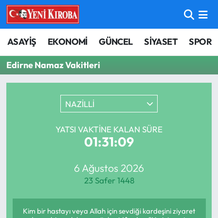
ASAYİŞ
Aydın Nöbetçi Eczaneler
ASAYİŞ
EKONOMİ
GÜNCEL
SİYASET
SPOR
BİLİM-TEKNOLOJİ
Aydın Hava Durumu
Edirne Namaz Vakitleri
ÇEVRE
Aydin Namaz Vakitleri
NAZİLLİ
DÜNYA
Aydın Trafik Yoğunluk Haritası
YATSI VAKTINE KALAN SÜRE
EĞİTİM
Süper Lig Puan Durumu ve Fikstür
01:31:08
EKONOMİ
Tüm Manşetler
6 Ağustos 2026
23 Safer 1448
GÜNCEL
Son Dakika Haberleri
GÜNDEM
Haber Arşivi
Kim bir hastayı veya Allah için sevdiği kardeşini ziyaret