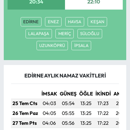
20:34
22:10
EDİRNE
ENEZ
HAVSA
KEŞAN
LALAPAŞA
MERİÇ
SÜLOĞLU
UZUNKÖPRÜ
İPSALA
EDİRNE AYLIK NAMAZ VAKITLERI
İMSAK
GÜNEŞ
ÖĞLE
İKINDI
AKŞA
25 Tem Cts
04:03
05:54
13:25
17:23
20:47
26 Tem Paz
04:05
05:55
13:25
17:22
20:46
27 Tem Pts
04:06
05:56
13:25
17:22
20:45