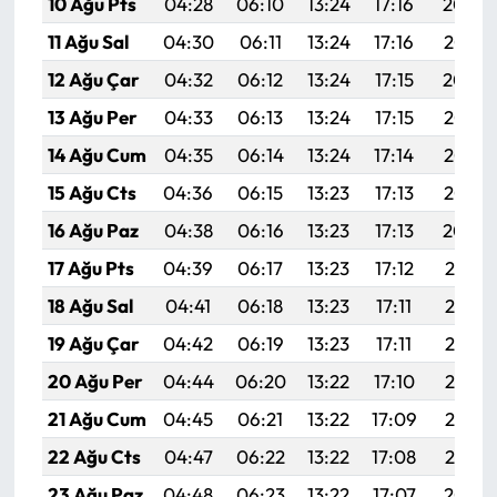
10 Ağu Pts
04:28
06:10
13:24
17:16
20:29
11 Ağu Sal
04:30
06:11
13:24
17:16
20:27
12 Ağu Çar
04:32
06:12
13:24
17:15
20:26
13 Ağu Per
04:33
06:13
13:24
17:15
20:25
14 Ağu Cum
04:35
06:14
13:24
17:14
20:23
15 Ağu Cts
04:36
06:15
13:23
17:13
20:22
16 Ağu Paz
04:38
06:16
13:23
17:13
20:20
17 Ağu Pts
04:39
06:17
13:23
17:12
20:19
18 Ağu Sal
04:41
06:18
13:23
17:11
20:18
19 Ağu Çar
04:42
06:19
13:23
17:11
20:16
20 Ağu Per
04:44
06:20
13:22
17:10
20:15
21 Ağu Cum
04:45
06:21
13:22
17:09
20:13
22 Ağu Cts
04:47
06:22
13:22
17:08
20:12
23 Ağu Paz
04:48
06:23
13:22
17:07
20:10