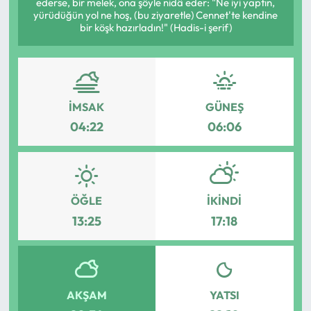
ederse, bir melek, ona şöyle nidâ eder: "Ne iyi yaptın,
yürüdüğün yol ne hoş, (bu ziyaretle) Cennet'te kendine
MAGAZİN
bir köşk hazırladın!" (Hadis-i şerif)
SAĞLIK
SİYASET
İMSAK
GÜNEŞ
04:22
06:06
SPOR
TARIM
ÖĞLE
İKINDI
TURİZM
13:25
17:18
YAŞAM
RESMİ İLANLAR
AKŞAM
YATSI
HABER İLAN