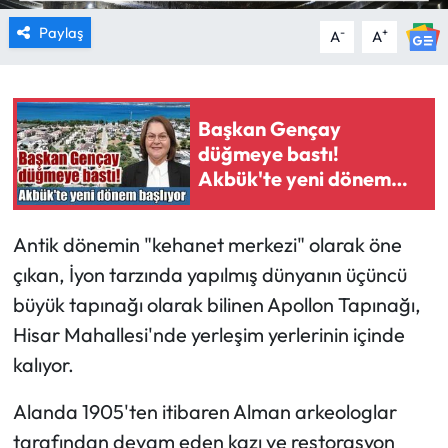
Paylaş
-
+
A
A
Başkan Gençay
düğmeye bastı!
Akbük'te yeni dönem
başlıyor
Antik dönemin "kehanet merkezi" olarak öne
çıkan, İyon tarzında yapılmış dünyanın üçüncü
büyük tapınağı olarak bilinen Apollon Tapınağı,
Hisar Mahallesi'nde yerleşim yerlerinin içinde
kalıyor.
Alanda 1905'ten itibaren Alman arkeologlar
tarafından devam eden kazı ve restorasyon