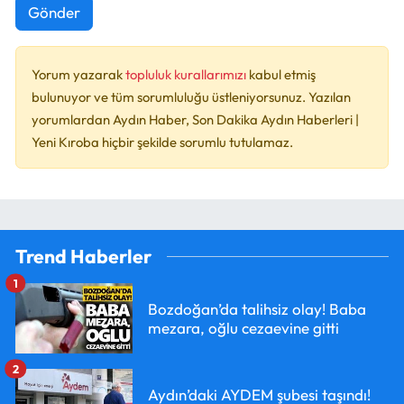
Gönder
Yorum yazarak
topluluk kurallarımızı
kabul etmiş
bulunuyor ve tüm sorumluluğu üstleniyorsunuz. Yazılan
yorumlardan Aydın Haber, Son Dakika Aydın Haberleri |
Yeni Kıroba hiçbir şekilde sorumlu tutulamaz.
Trend Haberler
1
Bozdoğan’da talihsiz olay! Baba
mezara, oğlu cezaevine gitti
2
Aydın’daki AYDEM şubesi taşındı!