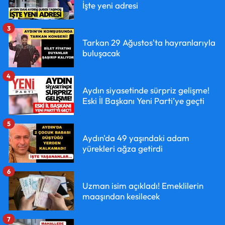
İşte yeni adresi
3
Tarkan 29 Ağustos'ta hayranlarıyla
buluşacak
4
Aydın siyasetinde sürpriz gelişme!
Eski İl Başkanı Yeni Parti’ye geçti
5
Aydın'da 49 yaşındaki adam
yürekleri ağza getirdi
6
Uzman isim açıkladı! Emeklilerin
maaşından kesilecek
7