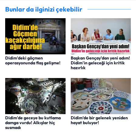
Bunlar da ilginizi çekebilir
Didim'deki göçmen
Başkan Gençay'dan yeni adım!
operasyonunda flaş gelişme!
Didim'in geleceği için kritik
hazırlık
Didim'de geceye bu kutlama
Didim’de bir gelenek yeniden
damga vurdu! Alkışlar hiç
hayat buluyor!
susmadı