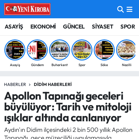
ASAYİŞ
Aydın Nöbetçi Eczaneler
ASAYİŞ
EKONOMİ
GÜNCEL
SİYASET
SPOR
BİLİM-TEKNOLOJİ
Aydın Hava Durumu
ÇEVRE
Aydin Namaz Vakitleri
Asayiş
Gündem
Buharkent
Spor
Söke
Nazilli
DÜNYA
Aydın Trafik Yoğunluk Haritası
HABERLER
DIDIM HABERLERI
EĞİTİM
Süper Lig Puan Durumu ve Fikstür
Apollon Tapınağı geceleri
EKONOMİ
Tüm Manşetler
büyülüyor: Tarih ve mitoloji
ışıklar altında canlanıyor
GÜNCEL
Son Dakika Haberleri
Aydın'ın Didim ilçesindeki 2 bin 500 yıllık Apollon
GÜNDEM
Haber Arşivi
Tapınağı, gece müzeciliği uygulamasıyla