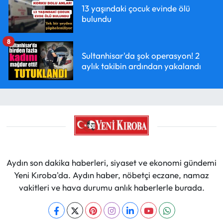
13 yaşındaki çocuk evinde ölü
bulundu
8
Sultanhisar'da şok operasyon! 2
aylık takibin ardından yakalandı
Aydın son dakika haberleri, siyaset ve ekonomi gündemi
Yeni Kıroba'da. Aydın haber, nöbetçi eczane, namaz
vakitleri ve hava durumu anlık haberlerle burada.