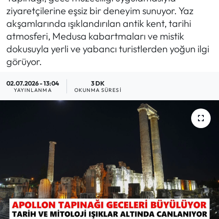
ziyaretçilerine eşsiz bir deneyim sunuyor. Yaz
MAGAZİN
akşamlarında ışıklandırılan antik kent, tarihi
atmosferi, Medusa kabartmaları ve mistik
SAĞLIK
dokusuyla yerli ve yabancı turistlerden yoğun ilgi
görüyor.
SİYASET
02.07.2026 - 13:04
3 DK
YAYINLANMA
OKUNMA SÜRESI
SPOR
TARIM
TURİZM
YAŞAM
RESMİ İLANLAR
HABER İLAN