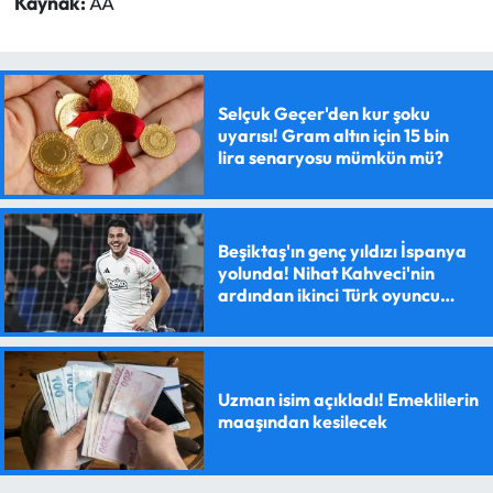
Kaynak:
AA
Selçuk Geçer'den kur şoku
uyarısı! Gram altın için 15 bin
lira senaryosu mümkün mü?
Beşiktaş'ın genç yıldızı İspanya
yolunda! Nihat Kahveci'nin
ardından ikinci Türk oyuncu
olacak
Uzman isim açıkladı! Emeklilerin
maaşından kesilecek