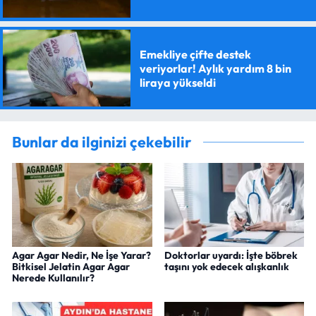
Emekliye çifte destek
veriyorlar! Aylık yardım 8 bin
liraya yükseldi
Bunlar da ilginizi çekebilir
Agar Agar Nedir, Ne İşe Yarar?
Doktorlar uyardı: İşte böbrek
Bitkisel Jelatin Agar Agar
taşını yok edecek alışkanlık
Nerede Kullanılır?