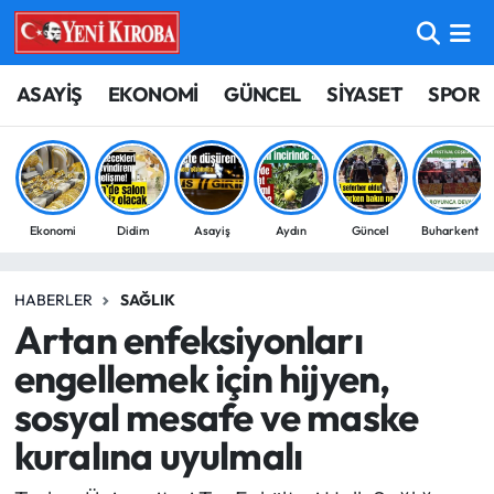
ASAYİŞ
Aydın Nöbetçi Eczaneler
ASAYİŞ
EKONOMİ
GÜNCEL
SİYASET
SPOR
BİLİM-TEKNOLOJİ
Aydın Hava Durumu
ÇEVRE
Aydin Namaz Vakitleri
Ekonomi
Didim
Asayiş
Aydın
Güncel
Buharkent
DÜNYA
Aydın Trafik Yoğunluk Haritası
HABERLER
SAĞLIK
EĞİTİM
Süper Lig Puan Durumu ve Fikstür
Artan enfeksiyonları
EKONOMİ
Tüm Manşetler
engellemek için hijyen,
sosyal mesafe ve maske
GÜNCEL
Son Dakika Haberleri
kuralına uyulmalı
GÜNDEM
Haber Arşivi