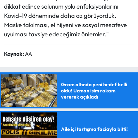
dikkat edince solunum yolu enfeksiyonlarını
Kovid-19 döneminde daha az görüyorduk.
Maske takılması, el hijyeni ve sosyal mesafeye
uyulması tavsiye edeceğimiz önlemler."
Kaynak:
AA
Gram altında yeni hedef belli
oldu! Uzman isim rakam
vererek açıkladı
Aile içi tartışma faciayla bitti!