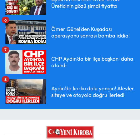
Üreticinin gözü şimdi fiyatta
6
Ömer Günel’den Kuşadası
operasyonu sonrası bomba iddia!
7
CHP Aydın’da bir ilçe başkanı daha
atandı
8
Aydın’da korku dolu yangın! Alevler
siteye ve otoyola doğru ilerledi