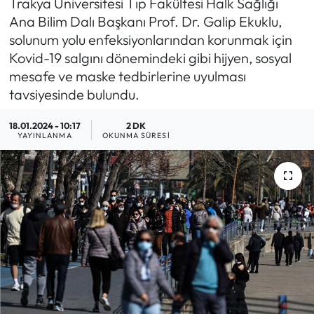
Trakya Üniversitesi Tıp Fakültesi Halk Sağlığı
Ana Bilim Dalı Başkanı Prof. Dr. Galip Ekuklu,
MAGAZİN
solunum yolu enfeksiyonlarından korunmak için
Kovid-19 salgını dönemindeki gibi hijyen, sosyal
SAĞLIK
mesafe ve maske tedbirlerine uyulması
tavsiyesinde bulundu.
SİYASET
18.01.2024 - 10:17
2 DK
SPOR
YAYINLANMA
OKUNMA SÜRESI
TARIM
TURİZM
YAŞAM
RESMİ İLANLAR
HABER İLAN