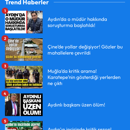
Trend Haberler
1
Aydın’da o müdür hakkında
soruşturma başlatıldı!
2
Çine’de yollar değişiyor! Gözler bu
mahallelere çevrildi
3
Muğla’da kritik arama!
Karatepe’nin gösterdiği yerlerden
ne çıktı
4
Aydınlı başkanı üzen ölüm!
5
Aydın’ın incirinde kritik sezon!