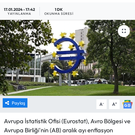
17.01.2024 - 17:42
1 DK
MAGAZİN
YAYINLANMA
OKUNMA SÜRESI
SAĞLIK
SİYASET
SPOR
TARIM
TURİZM
YAŞAM
Paylaş
-
+
A
A
RESMİ İLANLAR
Avrupa İstatistik Ofisi (Eurostat), Avro Bölgesi ve
Avrupa Birliği'nin (AB) aralık ayı enflasyon
HABER İLAN