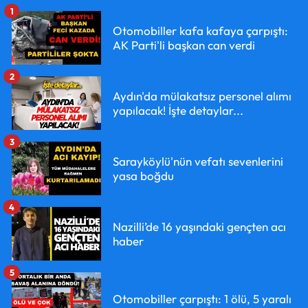
1
Otomobiller kafa kafaya çarpıştı:
AK Parti'li başkan can verdi
2
Aydın'da mülakatsız personel alımı
yapılacak! İşte detaylar...
3
Sarayköylü'nün vefatı sevenlerini
yasa boğdu
4
Nazilli’de 16 yaşındaki gençten acı
haber
5
Otomobiller çarpıştı: 1 ölü, 5 yaralı