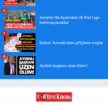
6
Amatör'de Aydın'dan ilk fire! Lige
katılmayacaklar
7
Bakan Yumaklı'dan çiftçilere müjde
8
Aydınlı başkanı üzen ölüm!