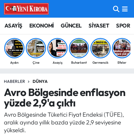
ASAYİŞ
Aydın Nöbetçi Eczaneler
ASAYİŞ
EKONOMİ
GÜNCEL
SİYASET
SPOR
BİLİM-TEKNOLOJİ
Aydın Hava Durumu
ÇEVRE
Aydin Namaz Vakitleri
Aydın
Çine
Asayiş
Buharkent
Germencik
Efeler
DÜNYA
Aydın Trafik Yoğunluk Haritası
HABERLER
DÜNYA
EĞİTİM
Süper Lig Puan Durumu ve Fikstür
Avro Bölgesinde enflasyon
EKONOMİ
Tüm Manşetler
yüzde 2,9'a çıktı
Avro Bölgesinde Tüketici Fiyat Endeksi (TÜFE),
GÜNCEL
Son Dakika Haberleri
aralık ayında yıllık bazda yüzde 2,9 seviyesine
yükseldi.
GÜNDEM
Haber Arşivi