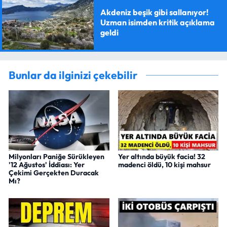
Akdeniz beşik gibi sallanıyor!
Uzman isimden kritik açıklama
geldi
Bunlar da ilginizi çekebilir
Milyonları Paniğe Sürükleyen
Yer altında büyük facia! 32
'12 Ağustos' İddiası: Yer
madenci öldü, 10 kişi mahsur
Çekimi Gerçekten Duracak
Mı?