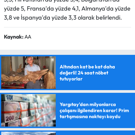
yüzde 5, Fransa'da yüzde 4,1, Almanya'da yüzde
3,8 ve İspanya'da yüzde 3,3 olarak belirlendi.
Kaynak:
AA
Altından kat be kat daha
değerli! 24 saat nöbet
tutuyorlar
Yargıtay'dan milyonlarca
çalışanı ilgilendiren karar! Prim
tartışmasına noktayı koydu