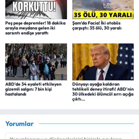
Peş peşe depremler! 18 dakika
Şam’da Facia! İki otobüs
arayla meydana gelen iki
çarpıştı: 35 ölü, 30 yaralı
sarsıntı endişe yarattı
ABD'de 34 eyaleti etkileyen
Dünyayı ayağa kaldıran
gizemli salgın: 7 bin kişi
tehlikeli deney itirafı! ABD'nin
hastalandı
30 ülkedeki ölümcül sırrı açığa
çıktı...
Yorumlar