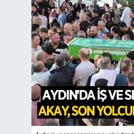
MAGAZİN
SAĞLIK
SİYASET
SPOR
TARIM
TURİZM
YAŞAM
RESMİ İLANLAR
HABER İLAN