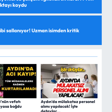
oktayı koydu
ibi sallanıyor! Uzman isimden kritik
'nün vefatı
Aydın'da mülakatsız personel
i yasa boğdu
alımı yapılacak! İşte
detaylar...