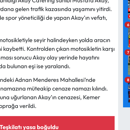
tanıdığı Akay Catering sahibi Mustafa Akay,
dana gelen trafik kazasında yaşamını yitirdi.
 spor yöneticiliği de yapan Akay’ın vefatı,
6
motosikletiyle seyir halindeyken yolda aracın
 kaybetti. Kontrolden çıkan motosikletin karşı
7
ışması sonucu Akay olay yerinde hayatını
da bulunan eşi ise yaralandı.
esindeki Adnan Menderes Mahallesi’nde
8
 namazına müteakip cenaze namazı kılındı.
ğuna uğurlanan Akay’ın cenazesi, Kemer
oprağa verildi.
 Teşkilatı yasa boğuldu