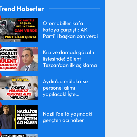
Trend Haberler
Otomobiller kafa
kafaya çarpıştı: AK
Parti'li başkan can verdi
Kızı ve damadı gözaltı
listesinde! Bülent
Tezcan’dan ilk açıklama
Aydın'da mülakatsız
personel alımı
yapılacak! İşte
detaylar...
Nazilli’de 16 yaşındaki
gençten acı haber