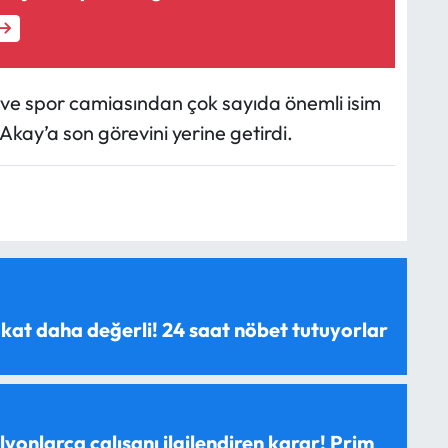
t ve spor camiasından çok sayıda önemli isim
Akay’a son görevini yerine getirdi.
 kat daha değerli! 24 saat nöbet tutuyorlar
yonlarca çalışanı ilgilendiren karar! Prim