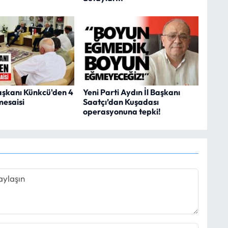
şkanı Künkcü'den 4
Yeni Parti Aydın İl Başkanı
mesaisi
Saatçı’dan Kuşadası
operasyonuna tepki!