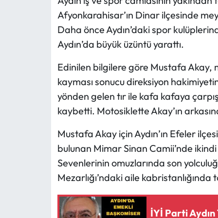
Aydın iş ve spor camiasının yakından 
Afyonkarahisar’ın Dinar ilçesinde mey
Daha önce Aydın’daki spor kulüplerinde
Aydın’da büyük üzüntü yarattı.
Edinilen bilgilere göre Mustafa Akay, 
kayması sonucu direksiyon hakimiyetini
yönden gelen tır ile kafa kafaya çarp
kaybetti. Motosiklette Akay’ın arkasın
Mustafa Akay için Aydın’ın Efeler ilç
bulunan Mimar Sinan Camii’nde ikindi
Sevenlerinin omuzlarında son yolculu
Mezarlığı’ndaki aile kabristanlığında t
İYİ Parti Aydın