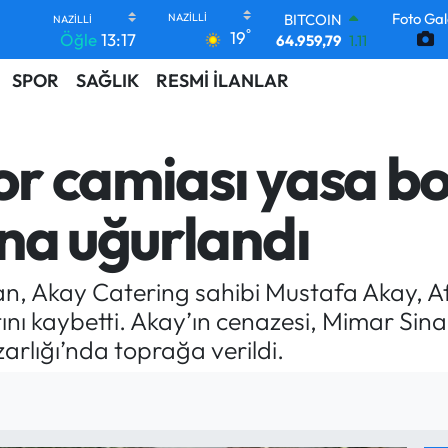
BITCOIN
Foto Gal
°
19
64.959,79
1.11
Öğle
13:17
DOLAR
SPOR
SAĞLIK
RESMİ İLANLAR
47,7436
0.18
EURO
55,2510
0.32
STERLİN
por camiası yasa b
64,4811
0.38
GRAM ALTIN
6660.55
0.03
na uğurlandı
BİST100
13.779
-14
dan, Akay Catering sahibi Mustafa Akay, A
tını kaybetti. Akay’ın cenazesi, Mimar Sin
lığı’nda toprağa verildi.