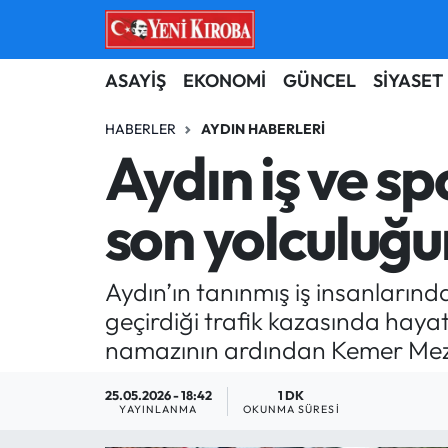
ASAYİŞ
Aydın Nöbetçi Eczaneler
ASAYİŞ
EKONOMİ
GÜNCEL
SİYASET
BİLİM-TEKNOLOJİ
Aydın Hava Durumu
HABERLER
AYDIN HABERLERI
Aydın iş ve s
ÇEVRE
Aydin Namaz Vakitleri
son yolculuğu
DÜNYA
Aydın Trafik Yoğunluk Haritası
EĞİTİM
Süper Lig Puan Durumu ve Fikstür
Aydın’ın tanınmış iş insanların
geçirdiği trafik kazasında haya
EKONOMİ
Tüm Manşetler
namazının ardından Kemer Mezar
GÜNCEL
Son Dakika Haberleri
25.05.2026 - 18:42
1 DK
YAYINLANMA
OKUNMA SÜRESI
GÜNDEM
Haber Arşivi