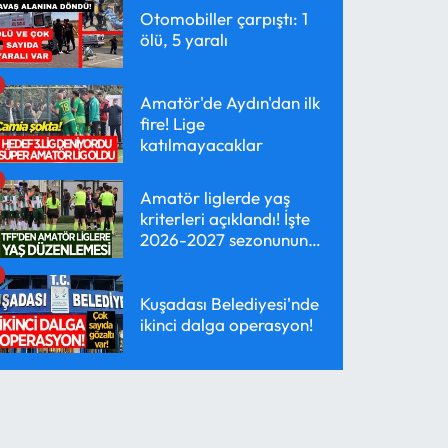
Otomobiller çarpıştı: 1
ölü, 5 yaralı
Amatör'de Aydın'dan ilk
fire! Lige
katılmayacaklar
Amatör liglerde yaş
kriterleri açıklandı! İşte
2026-2027 sezonunun
yeni kuralları
Kuşadası Belediyesi'nde
ikinci dalga operasyon!