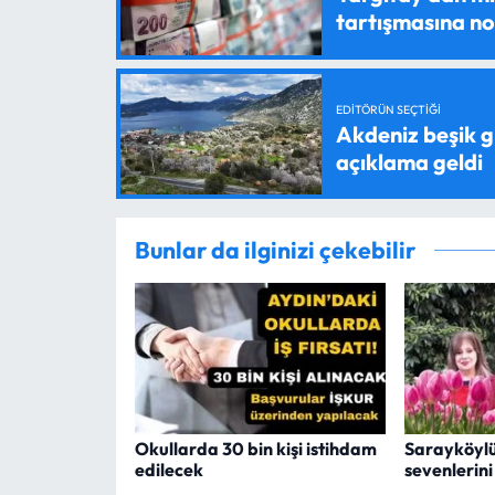
tartışmasına n
EDITÖRÜN SEÇTIĞI
Akdeniz beşik g
açıklama geldi
Bunlar da ilginizi çekebilir
Okullarda 30 bin kişi istihdam
Sarayköylü
edilecek
sevenlerin