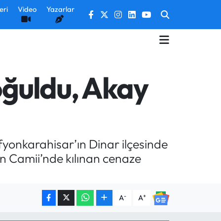
eri
Video
Yazarlar
oğuldu, Akay
fyonkarahisar’ın Dinar ilçesinde
an Camii’nde kılınan cenaze
-
+
A
A