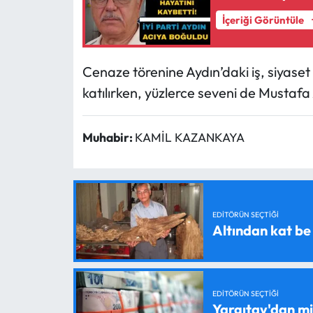
İçeriği Görüntüle
Cenaze törenine Aydın’daki iş, siyase
katılırken, yüzlerce seveni de Mustafa 
Muhabir:
KAMİL KAZANKAYA
EDITÖRÜN SEÇTIĞI
Altından kat be
EDITÖRÜN SEÇTIĞI
Yargıtay'dan mil