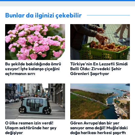
Bunlar da ilginizi çekebilir
Bu şekilde bakıldığında ömrü
Türkiye'nin En Lezzetli Simidi
uzuyor! İşte kalanşo çiçeğini
Belli Oldu: Zirvedeki Şehir
açtırmanın sırrı
Görenleri Şaşırtıyor
O ülke resmen izin verdi!
Gören Avrupa'dan bir yer
Ulaşım sektöründe her şey
sanıyor ama değil! Muğla'daki
değişiyor
doğa harikası herkesi şaşırttı