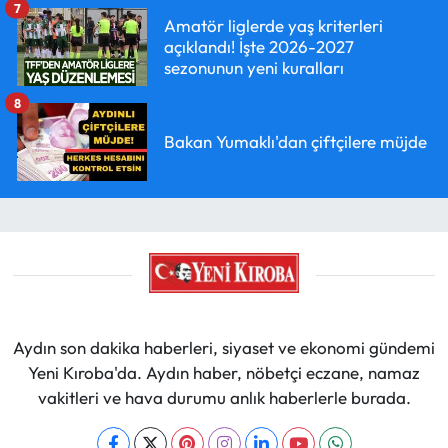
7
Amatör liglerde yaş kriterleri
açıklandı! İşte 2026-2027
sezonunun yeni kuralları
8
Bakan Yumaklı'dan çiftçilere müjde
Aydın son dakika haberleri, siyaset ve ekonomi gündemi
Yeni Kıroba'da. Aydın haber, nöbetçi eczane, namaz
vakitleri ve hava durumu anlık haberlerle burada.