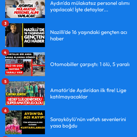
Aydın'da mülakatsız personel alımı
yapılacak! İşte detaylar...
3
Nazilli’de 16 yaşındaki gençten acı
haber
4
Otomobiller çarpıştı: 1 ölü, 5 yaralı
5
Amatör'de Aydın'dan ilk fire! Lige
katılmayacaklar
6
Sarayköylü'nün vefatı sevenlerini
yasa boğdu