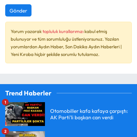
Gönder
Yorum yazarak
topluluk kurallarımızı
kabul etmiş
bulunuyor ve tüm sorumluluğu üstleniyorsunuz. Yazılan
yorumlardan Aydın Haber, Son Dakika Aydın Haberleri |
Yeni Kıroba hiçbir şekilde sorumlu tutulamaz.
Trend Haberler
1
Otomobiller kafa kafaya çarpıştı:
AK Parti'li başkan can verdi
2