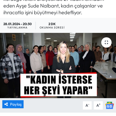
eden Ayşe Sude Nalbant, kadın çalışanlar ve
MAGAZİN
ihracatla işini büyütmeyi hedefliyor.
SAĞLIK
28.01.2024 - 20:30
2 DK
YAYINLANMA
OKUNMA SÜRESI
SİYASET
SPOR
TARIM
TURİZM
YAŞAM
RESMİ İLANLAR
Paylaş
-
+
A
A
HABER İLAN