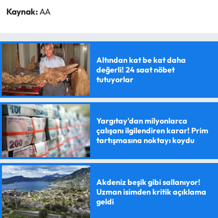
Kaynak:
AA
Altından kat be kat daha
değerli! 24 saat nöbet
tutuyorlar
Yargıtay'dan milyonlarca
çalışanı ilgilendiren karar! Prim
tartışmasına noktayı koydu
Akdeniz beşik gibi sallanıyor!
Uzman isimden kritik açıklama
geldi