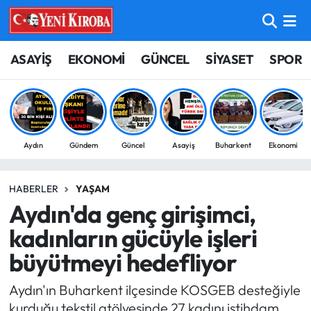
ASAYİŞ
Aydın Nöbetçi Eczaneler
ASAYİŞ
EKONOMİ
GÜNCEL
SİYASET
SPOR
BİLİM-TEKNOLOJİ
Aydın Hava Durumu
ÇEVRE
Aydin Namaz Vakitleri
Aydın
Gündem
Güncel
Asayiş
Buharkent
Ekonomi
DÜNYA
Aydın Trafik Yoğunluk Haritası
HABERLER
YAŞAM
EĞİTİM
Süper Lig Puan Durumu ve Fikstür
Aydın'da genç girişimci,
EKONOMİ
Tüm Manşetler
kadınların gücüyle işleri
büyütmeyi hedefliyor
GÜNCEL
Son Dakika Haberleri
Aydın'ın Buharkent ilçesinde KOSGEB desteğiyle
GÜNDEM
Haber Arşivi
kurduğu tekstil atölyesinde 27 kadını istihdam