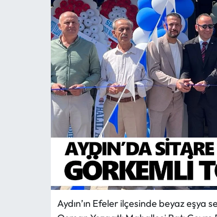
MAGAZİN
SAĞLIK
SİYASET
SPOR
TARIM
TURİZM
YAŞAM
RESMİ İLANLAR
Aydın’ın Efeler ilçesinde beyaz eşya s
HABER İLAN