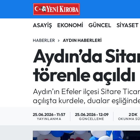
ASAYİŞ
Aydın Nöbetçi Eczaneler
ASAYİŞ
EKONOMİ
GÜNCEL
SİYASET
BİLİM-TEKNOLOJİ
Aydın Hava Durumu
HABERLER
AYDIN HABERLERI
Aydın’da Sita
ÇEVRE
Aydin Namaz Vakitleri
törenle açıldı
DÜNYA
Aydın Trafik Yoğunluk Haritası
EĞİTİM
Süper Lig Puan Durumu ve Fikstür
Aydın’ın Efeler ilçesi Sitare Tic
açılışta kurdele, dualar eşliğinde
EKONOMİ
Tüm Manşetler
25.06.2026 - 11:57
25.06.2026 - 12:09
2 DK
GÜNCEL
Son Dakika Haberleri
YAYINLANMA
GÜNCELLEME
OKUNMA SÜ
GÜNDEM
Haber Arşivi