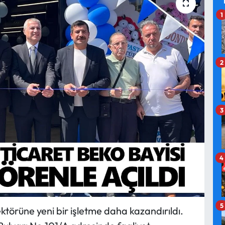
1
2
3
4
5
ektörüne yeni bir işletme daha kazandırıldı.