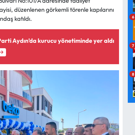
ulvarı No:101/A adresinde faaliyet
yisi, düzenlenen görkemli törenle kapılarını
6
ndaş katıldı.
Parti Aydın’da kurucu yönetiminde yer aldı
7
8