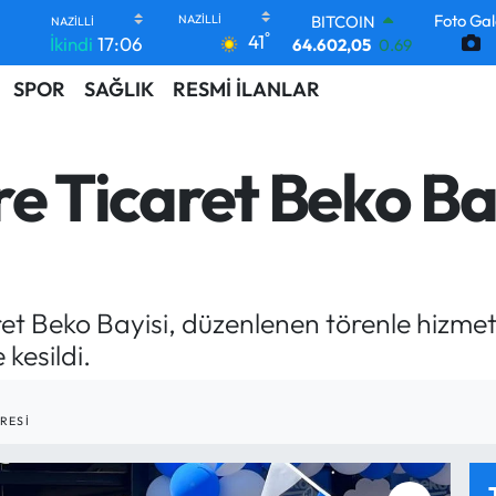
Foto Gal
DOLAR
°
41
İkindi
17:06
47,5986
0.06
EURO
SPOR
SAĞLIK
RESMİ İLANLAR
55,0700
0.1
STERLİN
64,2438
0.21
GRAM ALTIN
re Ticaret Beko Ba
6513.94
0.32
BİST100
13.768
48
BITCOIN
64.602,05
0.69
aret Beko Bayisi, düzenlenen törenle hizmet
 kesildi.
RESI