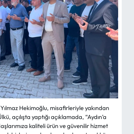
ve Yılmaz Hekimoğlu, misafirleriyle yakından
Ülkü, açılışta yaptığı açıklamada, “Aydın’a
şlarımıza kaliteli ürün ve güvenilir hizmet