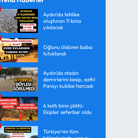
Aydın'da tehlike
oluşturan 11 bina
yıkılacak
Oğlunu öldüren baba
tutuklandı
Aydın'da stadın
demirlerini kesip, sattı!
Parayı kulübe harcadı
6 katlı bina çöktü:
Ekipler seferber oldu
Türkiye'nin tüm
bölgelerinde yeni av