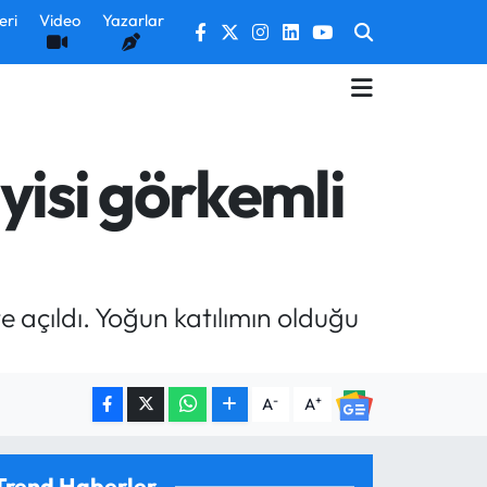
eri
Video
Yazarlar
yisi görkemli
e açıldı. Yoğun katılımın olduğu
-
+
A
A
Trend Haberler