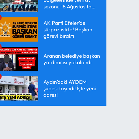
sezonu 18 Ağustos'ta
başlayacak
AK Parti Efeler’de
sürpriz istifa! Başkan
görevi bıraktı
Aranan belediye başkan
yardımcısı yakalandı
Aydın’daki AYDEM
şubesi taşındı! İşte yeni
adresi