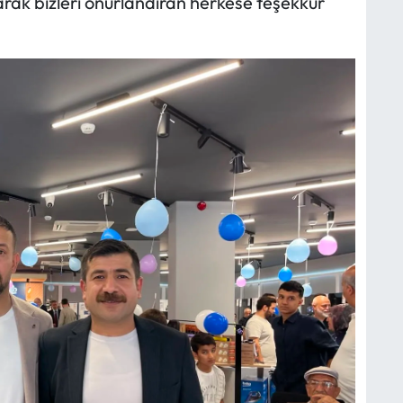
larak bizleri onurlandıran herkese teşekkür