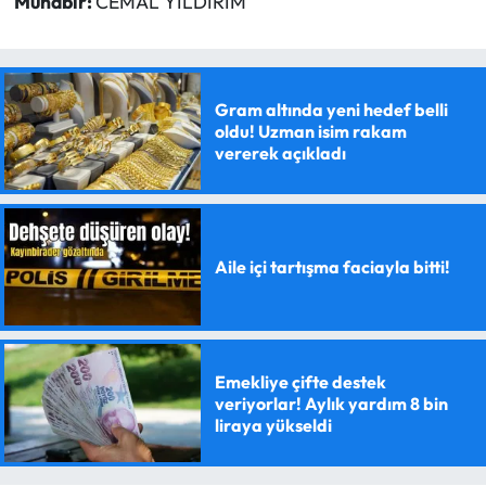
Muhabir:
CEMAL YILDIRIM
Gram altında yeni hedef belli
oldu! Uzman isim rakam
vererek açıkladı
Aile içi tartışma faciayla bitti!
Emekliye çifte destek
veriyorlar! Aylık yardım 8 bin
liraya yükseldi