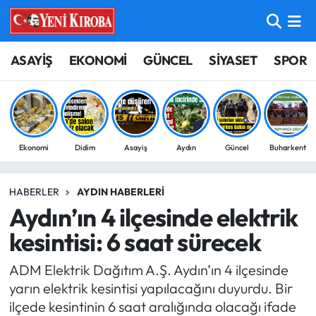
ASAYİŞ
Aydın Nöbetçi Eczaneler
ASAYİŞ
EKONOMİ
GÜNCEL
SİYASET
SPOR
BİLİM-TEKNOLOJİ
Aydın Hava Durumu
ÇEVRE
Aydin Namaz Vakitleri
Ekonomi
Didim
Asayiş
Aydın
Güncel
Buharkent
DÜNYA
Aydın Trafik Yoğunluk Haritası
HABERLER
AYDIN HABERLERI
EĞİTİM
Süper Lig Puan Durumu ve Fikstür
Aydın’ın 4 ilçesinde elektrik
EKONOMİ
Tüm Manşetler
kesintisi: 6 saat sürecek
ADM Elektrik Dağıtım A.Ş. Aydın’ın 4 ilçesinde
GÜNCEL
Son Dakika Haberleri
yarın elektrik kesintisi yapılacağını duyurdu. Bir
ilçede kesintinin 6 saat aralığında olacağı ifade
GÜNDEM
Haber Arşivi