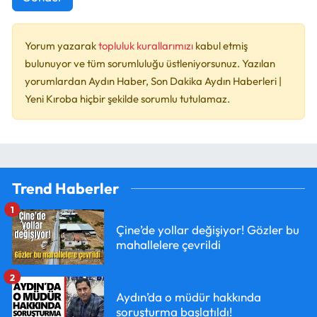
Yorum yazarak
topluluk kurallarımızı
kabul etmiş
bulunuyor ve tüm sorumluluğu üstleniyorsunuz. Yazılan
yorumlardan Aydın Haber, Son Dakika Aydın Haberleri |
Yeni Kıroba hiçbir şekilde sorumlu tutulamaz.
Trend Haberler
1
Çine’de yollar değişiyor! Gözler bu
mahallelere çevrildi
2
Aydın’da o müdür hakkında
soruşturma başlatıldı!