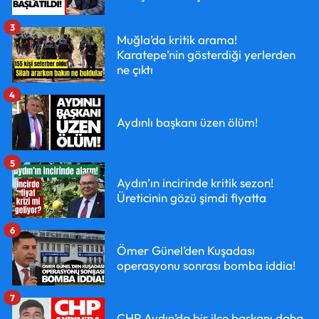
3
Muğla’da kritik arama!
Karatepe’nin gösterdiği yerlerden
ne çıktı
4
Aydınlı başkanı üzen ölüm!
5
Aydın’ın incirinde kritik sezon!
Üreticinin gözü şimdi fiyatta
6
Ömer Günel’den Kuşadası
operasyonu sonrası bomba iddia!
7
CHP Aydın’da bir ilçe başkanı daha