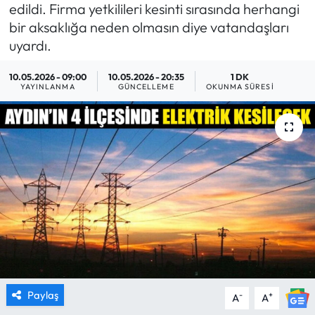
edildi. Firma yetkilileri kesinti sırasında herhangi
MAGAZİN
bir aksaklığa neden olmasın diye vatandaşları
uyardı.
SAĞLIK
10.05.2026 - 09:00
10.05.2026 - 20:35
1 DK
YAYINLANMA
GÜNCELLEME
OKUNMA SÜRESI
SİYASET
SPOR
TARIM
TURİZM
YAŞAM
RESMİ İLANLAR
Paylaş
-
+
A
A
HABER İLAN