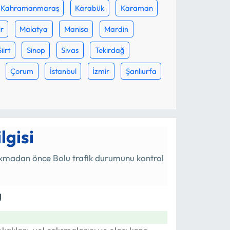
Kahramanmaraş
Karabük
Karaman
ir
Malatya
Manisa
Mardin
Siirt
Sinop
Sivas
Tekirdağ
Çorum
İstanbul
İzmir
Şanlıurfa
lgisi
a çıkmadan önce Bolu trafik durumunu kontrol
u