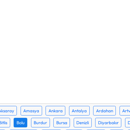
Aksaray
Amasya
Ankara
Antalya
Ardahan
Artv
Bitlis
Bolu
Burdur
Bursa
Denizli
Diyarbakır