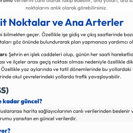
durumu
verilerini canlı olarak takip edebilir, ana yolları, ara 
noktalarını anlık olarak görebilirsiniz.
ilit Noktalar ve Ana Arterler
ni bilmekten geçer. Özellikle işe gidiş ve çıkış saatlerinde b
noktaları göz önünde bulundurarak plan yapmanıza yardımcı ol
arı:
Şehrin en işlek caddeleri olup, günün her saati hareketlid
sı ve ilçeler arası geçiş noktası olması nedeniyle özellikle d
Özellikle yaz aylarında ve tatil dönemlerinde bu yollardaki 
nde okul çevrelerindeki yollarda trafik yavaşlayabilir.
SS)
e kadar güncel?
uluslararası harita sağlayıcılarının canlı verilerinden besleni
rumu yansıtan en güncel verilerdir.
yor?