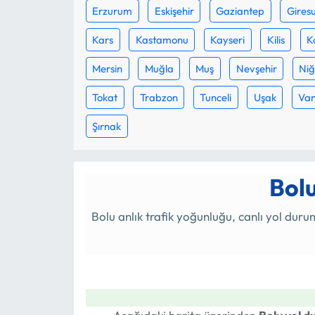
Erzurum
Eskişehir
Gaziantep
Gires
Kars
Kastamonu
Kayseri
Kilis
K
Mersin
Muğla
Muş
Nevşehir
Ni
Tokat
Trabzon
Tunceli
Uşak
Va
Şırnak
Bol
Bolu anlık trafik yoğunluğu, canlı yol duru