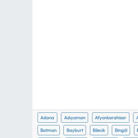
MAGAZİN
SAĞLIK
SİYASET
SPOR
TARIM
TURİZM
YAŞAM
Adana
Adıyaman
Afyonkarahisar
RESMİ İLANLAR
Batman
Bayburt
Bilecik
Bingöl
HABER İLAN