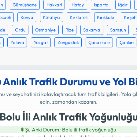
un
Gümüşhane
Hakkari
Hatay
Isparta
Iğdır
ocaeli
Konya
Kütahya
Kırklareli
Kırıkkale
Kırşeh
ğde
Ordu
Osmaniye
Rize
Sakarya
Samsun
n
Yalova
Yozgat
Zonguldak
Çanakkale
Çankırı
u
Anlık Trafik Durumu ve Yol Bi
mu ve seyahatinizi kolaylaştıracak tüm trafik bilgileri. Yol
edin, zamandan kazanın.
Bolu İli Anlık Trafik Yoğunluğ
🚦 Şu Anki Durum:
Bolu ili trafik yoğunluğu