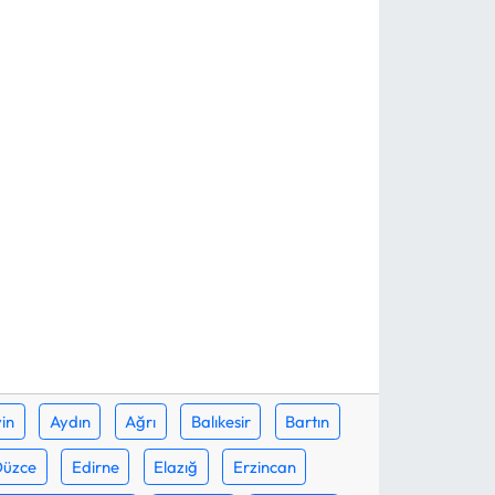
in
Aydın
Ağrı
Balıkesir
Bartın
Düzce
Edirne
Elazığ
Erzincan