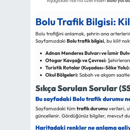
Aşağıdaki harita üzerinden
Bolu yol 
Bolu Trafik Bilgisi: K
Bolu trafiğini anlamak, şehrin ana arterleri
Sayfamızdaki
Bolu trafik bilgisi
, bu kilit 
Adnan Menderes Bulvarı ve İzmir Bulv
Otogar Kavşağı ve Çevresi:
Şehirlerara
Turistik Rotalar (Kuşadası-Söke Yolu):
Okul Bölgeleri:
Sabah ve akşam saatleri
Sıkça Sorulan Sorular (S
Bu sayfadaki Bolu trafik durumu n
Sayfamızdaki tüm
trafik durumu
verileri, 
güncellenir. Gördüğünüz bilgiler, mevcut du
Haritadaki renkler ne anlama geli