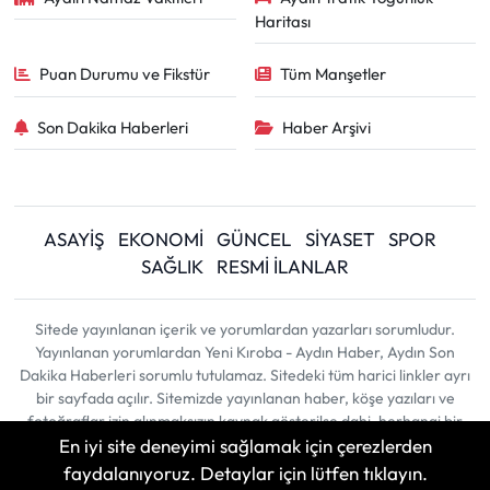
Haritası
Puan Durumu ve Fikstür
Tüm Manşetler
Son Dakika Haberleri
Haber Arşivi
ASAYİŞ
EKONOMİ
GÜNCEL
SİYASET
SPOR
SAĞLIK
RESMİ İLANLAR
Sitede yayınlanan içerik ve yorumlardan yazarları sorumludur.
Yayınlanan yorumlardan Yeni Kıroba - Aydın Haber, Aydın Son
Dakika Haberleri sorumlu tutulamaz. Sitedeki tüm harici linkler ayrı
bir sayfada açılır. Sitemizde yayınlanan haber, köşe yazıları ve
fotoğraflar izin alınmaksızın kaynak gösterilse dahi, herhangi bir
En iyi site deneyimi sağlamak için çerezlerden
ortamda kullanılamaz ve yayınlanamaz
faydalanıyoruz. Detaylar için lütfen tıklayın.