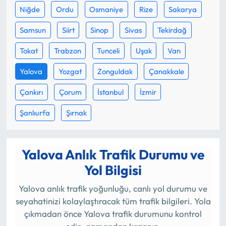
Niğde
Ordu
Osmaniye
Rize
Sakarya
Samsun
Siirt
Sinop
Sivas
Tekirdağ
Tokat
Trabzon
Tunceli
Uşak
Van
Yalova
Yozgat
Zonguldak
Çanakkale
Çankırı
Çorum
İstanbul
İzmir
Şanlıurfa
Şırnak
Yalova
Anlık Trafik Durumu ve
Yol Bilgisi
Yalova anlık trafik yoğunluğu, canlı yol durumu ve
seyahatinizi kolaylaştıracak tüm trafik bilgileri. Yola
çıkmadan önce Yalova trafik durumunu kontrol