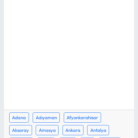
MAGAZİN
SAĞLIK
SİYASET
SPOR
TARIM
TURİZM
YAŞAM
Adana
Adıyaman
Afyonkarahisar
RESMİ İLANLAR
Aksaray
Amasya
Ankara
Antalya
HABER İLAN