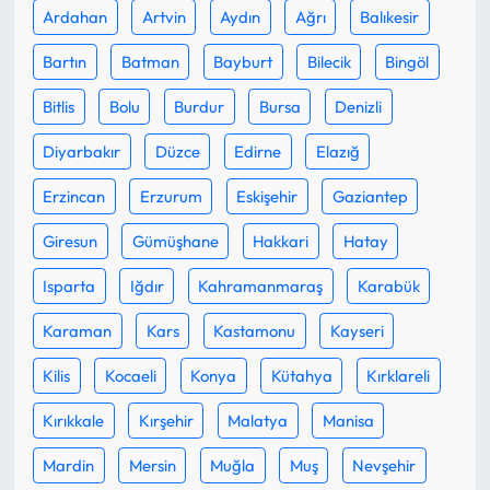
Ardahan
Artvin
Aydın
Ağrı
Balıkesir
Bartın
Batman
Bayburt
Bilecik
Bingöl
Bitlis
Bolu
Burdur
Bursa
Denizli
Diyarbakır
Düzce
Edirne
Elazığ
Erzincan
Erzurum
Eskişehir
Gaziantep
Giresun
Gümüşhane
Hakkari
Hatay
Isparta
Iğdır
Kahramanmaraş
Karabük
Karaman
Kars
Kastamonu
Kayseri
Kilis
Kocaeli
Konya
Kütahya
Kırklareli
Kırıkkale
Kırşehir
Malatya
Manisa
Mardin
Mersin
Muğla
Muş
Nevşehir