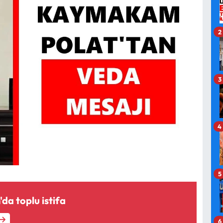
2
3
4
5
a toplu istifa
6