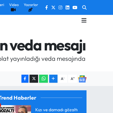
eri
Video
Yazarlar
n veda mesajı
lat yayınladığı veda mesajında
-
+
A
A
Trend Haberler
Kızı ve damadı gözaltı