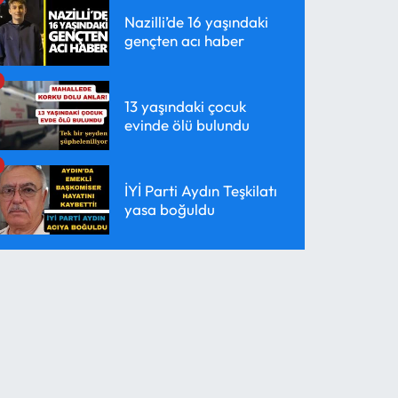
Nazilli’de 16 yaşındaki
gençten acı haber
13 yaşındaki çocuk
evinde ölü bulundu
İYİ Parti Aydın Teşkilatı
yasa boğuldu