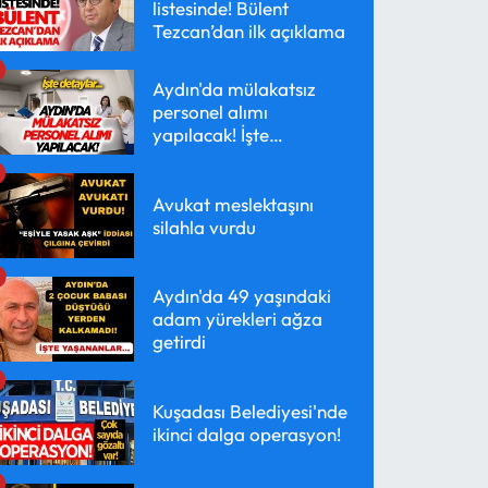
listesinde! Bülent
Tezcan’dan ilk açıklama
Aydın'da mülakatsız
personel alımı
yapılacak! İşte
detaylar...
Avukat meslektaşını
silahla vurdu
Aydın'da 49 yaşındaki
adam yürekleri ağza
getirdi
Kuşadası Belediyesi'nde
ikinci dalga operasyon!