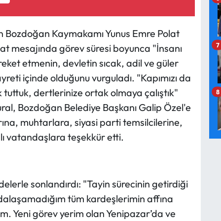
çıkan Bozdoğan Kaymakamı Yunus Emre Polat
7
at mesajında görev süresi boyunca "İnsanı
eket etmenin, devletin sıcak, adil ve güler
reti içinde olduğunu vurguladı. "Kapımızı da
uttuk, dertlerinize ortak olmaya çalıştık"
8
al, Bozdoğan Belediye Başkanı Galip Özel'e
a, muhtarlara, siyasi parti temsilcilerine,
lı vatandaşlara teşekkür etti.
lerle sonlandırdı: "Tayin sürecinin getirdiği
edalaşamadığım tüm kardeşlerimin affına
yorum. Yeni görev yerim olan Yenipazar’da ve