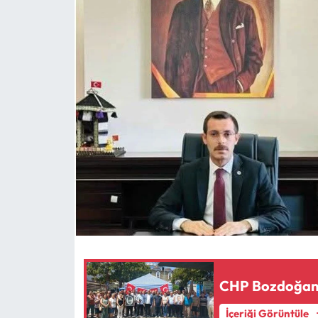
MAGAZİN
SAĞLIK
SİYASET
SPOR
TARIM
TURİZM
YAŞAM
RESMİ İLANLAR
CHP Bozdoğan'd
İçeriği Görüntüle
HABER İLAN