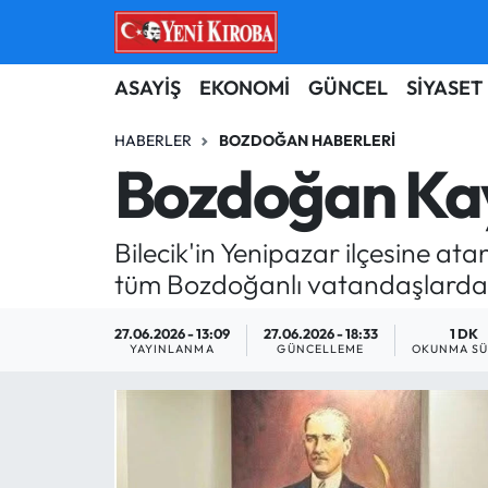
ASAYİŞ
Aydın Nöbetçi Eczaneler
ASAYİŞ
EKONOMİ
GÜNCEL
SİYASET
BİLİM-TEKNOLOJİ
Aydın Hava Durumu
HABERLER
BOZDOĞAN HABERLERI
Bozdoğan Kay
ÇEVRE
Aydin Namaz Vakitleri
Bilecik'in Yenipazar ilçesine 
DÜNYA
Aydın Trafik Yoğunluk Haritası
tüm Bozdoğanlı vatandaşlardan h
EĞİTİM
Süper Lig Puan Durumu ve Fikstür
27.06.2026 - 13:09
27.06.2026 - 18:33
1 DK
YAYINLANMA
GÜNCELLEME
OKUNMA SÜ
EKONOMİ
Tüm Manşetler
GÜNCEL
Son Dakika Haberleri
GÜNDEM
Haber Arşivi