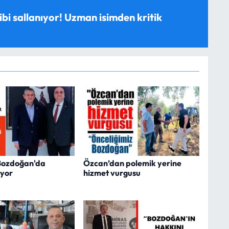
ibi sallanıyor! Uzman isimden kritik
 Bozdoğan'da
Özcan’dan polemik yerine
ıyor
hizmet vurgusu