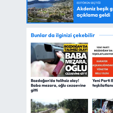
EDITÖRÜN SEÇTIĞI
Akdeniz beşik g
açıklama geldi
Bunlar da ilginizi çekebilir
Bozdoğan’da talihsiz olay!
Yeni Parti
Baba mezara, oğlu cezaevine
teşkilatlan
gitti