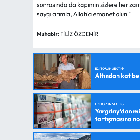
sonrasında da kapımın sizlere her za
saygılarımla, Allah’a emanet olun."
Muhabir:
FİLİZ ÖZDEMİR
EDITÖRÜN SEÇTIĞI
Altından kat be
EDITÖRÜN SEÇTIĞI
Yargıtay'dan mil
tartışmasına n