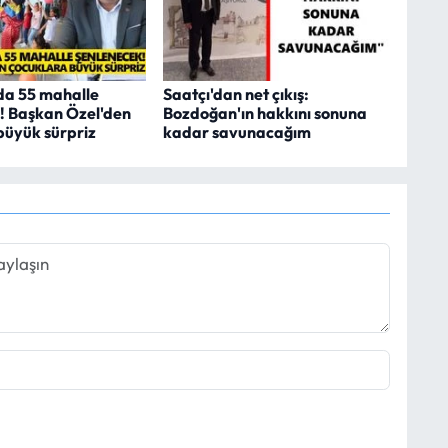
da 55 mahalle
Saatçı'dan net çıkış:
! Başkan Özel'den
Bozdoğan'ın hakkını sonuna
büyük sürpriz
kadar savunacağım