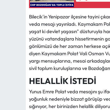
Bilecik'in Yenipazar ilçesine tayini 
veda mesajı yayınladı. Kaymakam Pol
yaşat ki devlet yaşasın" düsturuyla har
yüzünü vatandaşlara hissetirmenin gay
gönlümüzü de her zaman herkese açık t
diyen Kaymakam Polat Vali Osman Vur
yargı mensuplarına, mesai arkadaşların
sivil toplum kuruluşlarına ve Bozdoğan
HELALLİK İSTEDİ
Yunus Emre Polat veda mesajını şu ifade
yoğunluk nedeniyle bizzat görüşüp v
sığınıyor, her birinizden helallik dili