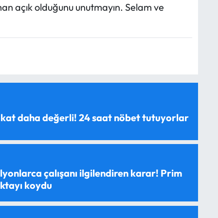
man açık olduğunu unutmayın. Selam ve
 kat daha değerli! 24 saat nöbet tutuyorlar
yonlarca çalışanı ilgilendiren karar! Prim
oktayı koydu