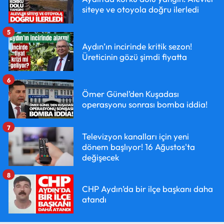
siteye ve otoyola doğru ilerledi
5
Aydın’ın incirinde kritik sezon!
Üreticinin gözü şimdi fiyatta
6
Ömer Günel’den Kuşadası
operasyonu sonrası bomba iddia!
7
Televizyon kanalları için yeni
dönem başlıyor! 16 Ağustos'ta
değişecek
8
CHP Aydın’da bir ilçe başkanı daha
atandı