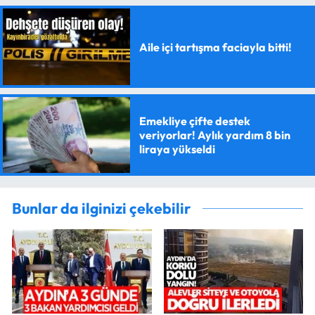
Aile içi tartışma faciayla bitti!
Emekliye çifte destek
veriyorlar! Aylık yardım 8 bin
liraya yükseldi
Bunlar da ilginizi çekebilir