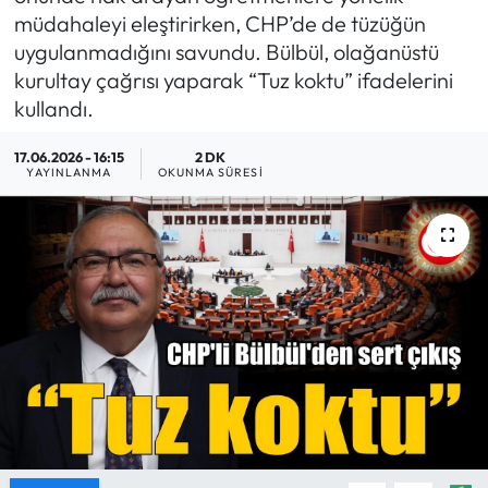
müdahaleyi eleştirirken, CHP’de de tüzüğün
MAGAZİN
uygulanmadığını savundu. Bülbül, olağanüstü
kurultay çağrısı yaparak “Tuz koktu” ifadelerini
SAĞLIK
kullandı.
SİYASET
17.06.2026 - 16:15
2 DK
YAYINLANMA
OKUNMA SÜRESI
SPOR
TARIM
TURİZM
YAŞAM
RESMİ İLANLAR
HABER İLAN