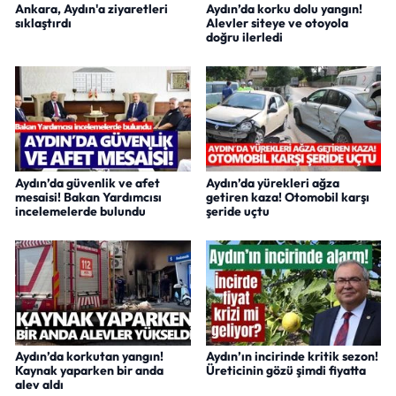
Ankara, Aydın'a ziyaretleri
Aydın’da korku dolu yangın!
sıklaştırdı
Alevler siteye ve otoyola
doğru ilerledi
Aydın’da güvenlik ve afet
Aydın’da yürekleri ağza
mesaisi! Bakan Yardımcısı
getiren kaza! Otomobil karşı
incelemelerde bulundu
şeride uçtu
Aydın’da korkutan yangın!
Aydın’ın incirinde kritik sezon!
Kaynak yaparken bir anda
Üreticinin gözü şimdi fiyatta
alev aldı