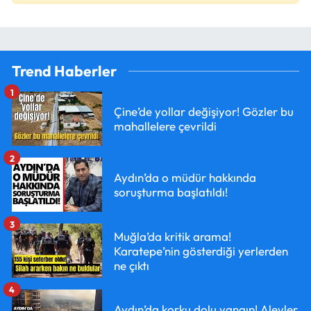
Trend Haberler
1
Çine’de yollar değişiyor! Gözler bu
mahallelere çevrildi
2
Aydın’da o müdür hakkında
soruşturma başlatıldı!
3
Muğla’da kritik arama!
Karatepe’nin gösterdiği yerlerden
ne çıktı
4
Aydın’da korku dolu yangın! Alevler