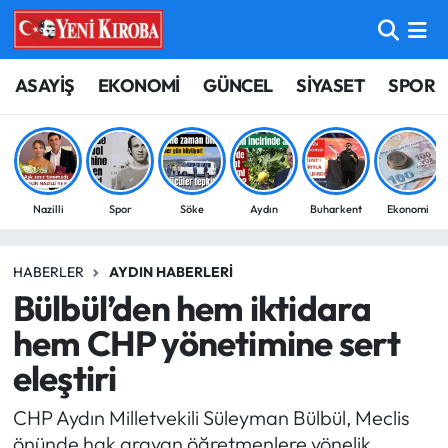
ASAYİŞ
Aydın Nöbetçi Eczaneler
ASAYİŞ
EKONOMİ
GÜNCEL
SİYASET
SPOR
BİLİM-TEKNOLOJİ
Aydın Hava Durumu
ÇEVRE
Aydin Namaz Vakitleri
Nazilli
Spor
Söke
Aydın
Buharkent
Ekonomi
DÜNYA
Aydın Trafik Yoğunluk Haritası
HABERLER
AYDIN HABERLERI
EĞİTİM
Süper Lig Puan Durumu ve Fikstür
Bülbül’den hem iktidara
EKONOMİ
Tüm Manşetler
hem CHP yönetimine sert
eleştiri
GÜNCEL
Son Dakika Haberleri
CHP Aydın Milletvekili Süleyman Bülbül, Meclis
GÜNDEM
Haber Arşivi
önünde hak arayan öğretmenlere yönelik