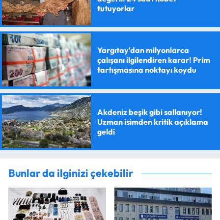
tutuyorlar
Yargıtay'dan milyonlarca
çalışanı ilgilendiren karar! Prim
tartışmasına noktayı koydu
Akdeniz beşik gibi sallanıyor!
Uzman isimden kritik açıklama
geldi
Bunlar da ilginizi çekebilir