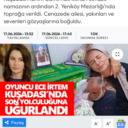
namazının ardından 2. Yeniköy Mezarlığı’nda
MAGAZİN
toprağa verildi. Cenazede ailesi, yakınları ve
sevenleri gözyaşlarına boğuldu.
SAĞLIK
17.06.2026 - 13:52
17.06.2026 - 17:43
1 DK
YAYINLANMA
GÜNCELLEME
OKUNMA SÜRESI
SİYASET
SPOR
TARIM
TURİZM
YAŞAM
RESMİ İLANLAR
Paylaş
-
+
A
A
HABER İLAN