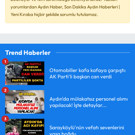
yorumlardan Aydın Haber, Son Dakika Aydın Haberleri |
Yeni Kıroba hiçbir şekilde sorumlu tutulamaz.
Trend Haberler
1
Otomobiller kafa kafaya çarpıştı:
AK Parti'li başkan can verdi
2
Aydın'da mülakatsız personel alımı
yapılacak! İşte detaylar...
3
Sarayköylü'nün vefatı sevenlerini
yasa boğdu