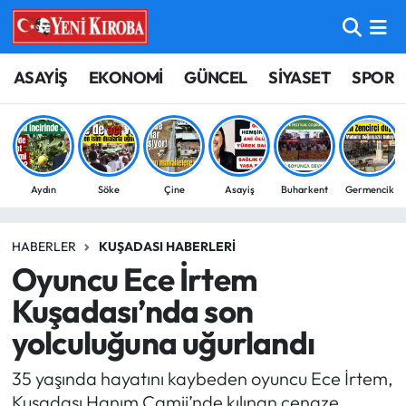
ASAYİŞ
Aydın Nöbetçi Eczaneler
ASAYİŞ
EKONOMİ
GÜNCEL
SİYASET
SPOR
BİLİM-TEKNOLOJİ
Aydın Hava Durumu
ÇEVRE
Aydin Namaz Vakitleri
Aydın
Söke
Çine
Asayiş
Buharkent
Germencik
DÜNYA
Aydın Trafik Yoğunluk Haritası
HABERLER
KUŞADASI HABERLERI
EĞİTİM
Süper Lig Puan Durumu ve Fikstür
Oyuncu Ece İrtem
EKONOMİ
Tüm Manşetler
Kuşadası’nda son
yolculuğuna uğurlandı
GÜNCEL
Son Dakika Haberleri
35 yaşında hayatını kaybeden oyuncu Ece İrtem,
GÜNDEM
Haber Arşivi
Kuşadası Hanım Camii’nde kılınan cenaze