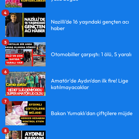
4
Nazilli’de 16 yaşındaki gençten acı
haber
5
Otomobiller çarpıştı: 1 ölü, 5 yaralı
6
Amatör'de Aydın'dan ilk fire! Lige
katılmayacaklar
7
Bakan Yumaklı'dan çiftçilere müjde
8