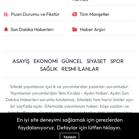
Puan Durumu ve Fikstür
Tüm Manşetler
Son Dakika Haberleri
Haber Arşivi
ASAYİŞ
EKONOMİ
GÜNCEL
SİYASET
SPOR
SAĞLIK
RESMİ İLANLAR
Sitede yayınlanan içerik ve yorumlardan yazarları sorumludur.
Yayınlanan yorumlardan Yeni Kıroba - Aydın Haber, Aydın Son
Dakika Haberleri sorumlu tutulamaz. Sitedeki tüm harici linkler ayrı
bir sayfada açılır. Sitemizde yayınlanan haber, köşe yazıları ve
fotoğraflar izin alınmaksızın kaynak gösterilse dahi, herhangi bir
En iyi site deneyimi sağlamak için çerezlerden
ortamda kullanılamaz ve yayınlanamaz
faydalanıyoruz. Detaylar için lütfen tıklayın.
Haber Yazılımı:
TE Bilişim
| Copyright © 2026
TAMAM