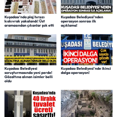
Kuşadası’nda plaj hırsızı
Kuşadası Belediyesi’nden
kıskıvrak yakalandı! Üst
operasyon sonrası ilk
aramasından çıkanlar şok etti
açıklama!
Kuşadası Belediyesi
Kuşadası Belediyesi'nde ikinci
soruşturmasında yeni perde!
dalga operasyon!
Gözaltına alınan isimler belli
oldu