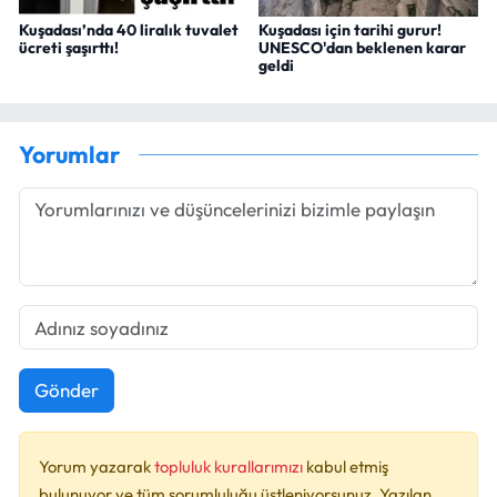
Kuşadası’nda 40 liralık tuvalet
Kuşadası için tarihi gurur!
ücreti şaşırttı!
UNESCO'dan beklenen karar
geldi
Yorumlar
Gönder
Yorum yazarak
topluluk kurallarımızı
kabul etmiş
bulunuyor ve tüm sorumluluğu üstleniyorsunuz. Yazılan