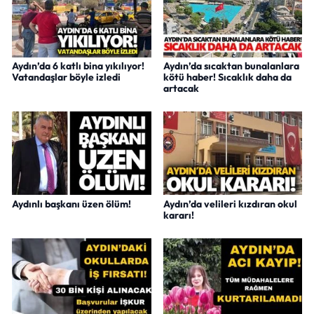
Aydın’da 6 katlı bina yıkılıyor!
Aydın’da sıcaktan bunalanlara
Vatandaşlar böyle izledi
kötü haber! Sıcaklık daha da
artacak
Aydınlı başkanı üzen ölüm!
Aydın’da velileri kızdıran okul
kararı!