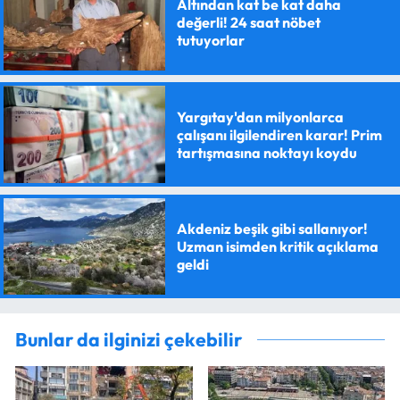
Altından kat be kat daha
değerli! 24 saat nöbet
tutuyorlar
Yargıtay'dan milyonlarca
çalışanı ilgilendiren karar! Prim
tartışmasına noktayı koydu
Akdeniz beşik gibi sallanıyor!
Uzman isimden kritik açıklama
geldi
Bunlar da ilginizi çekebilir