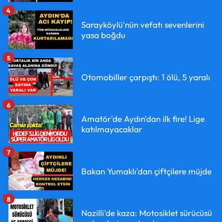
4
Sarayköylü'nün vefatı sevenlerini
yasa boğdu
5
Otomobiller çarpıştı: 1 ölü, 5 yaralı
6
Amatör'de Aydın'dan ilk fire! Lige
katılmayacaklar
7
Bakan Yumaklı'dan çiftçilere müjde
8
Nazilli'de kaza: Motosiklet sürücüsü