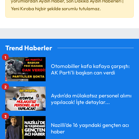
yorumlardan Aydın Haber, Son Dakika Aydın Haberleri |
Yeni Kıroba hiçbir şekilde sorumlu tutulamaz.
Trend Haberler
1
Otomobiller kafa kafaya çarpıştı:
AK Parti'li başkan can verdi
2
Aydın'da mülakatsız personel alımı
yapılacak! İşte detaylar...
3
Nazilli’de 16 yaşındaki gençten acı
haber