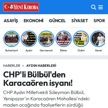
ASAYİŞ
Aydın Nöbetçi Eczaneler
ASAYİŞ
EKONOMİ
GÜNCEL
SİYASET
SPOR
BİLİM-TEKNOLOJİ
Aydın Hava Durumu
ÇEVRE
Aydin Namaz Vakitleri
Buharkent
Aydın
Germencik
Efeler
Didim
Genel
DÜNYA
Aydın Trafik Yoğunluk Haritası
HABERLER
AYDIN HABERLERI
EĞİTİM
Süper Lig Puan Durumu ve Fikstür
CHP'li Bülbül'den
EKONOMİ
Tüm Manşetler
Karacaören isyanı!
CHP Aydın Milletvekili Süleyman Bülbül,
GÜNCEL
Son Dakika Haberleri
Yenipazar'ın Karacaören Mahallesi'ndeki
maden ocağında faaliyetlerin sürdüğü
GÜNDEM
Haber Arşivi