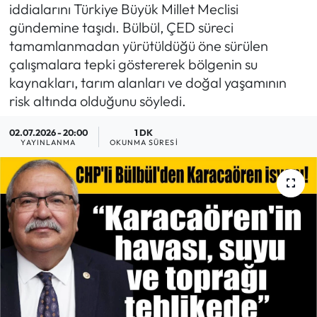
iddialarını Türkiye Büyük Millet Meclisi
MAGAZİN
gündemine taşıdı. Bülbül, ÇED süreci
tamamlanmadan yürütüldüğü öne sürülen
SAĞLIK
çalışmalara tepki göstererek bölgenin su
kaynakları, tarım alanları ve doğal yaşamının
SİYASET
risk altında olduğunu söyledi.
SPOR
02.07.2026 - 20:00
1 DK
YAYINLANMA
OKUNMA SÜRESI
TARIM
TURİZM
YAŞAM
RESMİ İLANLAR
HABER İLAN