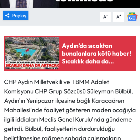
Paylaş
-
+
A
A
Aydın’da sıcaktan
bunalanlara kötü haber!
Sıcaklık daha da
artacak
CHP Aydın Milletvekili ve TBMM Adalet
Komisyonu CHP Grup Sözcüsü Süleyman Bülbül,
Aydın'ın Yenipazar ilçesine bağlı Karacaören
Mahallesi'nde faaliyet gösteren maden ocağıyla
ilgili iddiaları Meclis Genel Kurulu'nda gündeme
getirdi. Bülbül, faaliyetlerin durdurulduğu
belirtilmesine rağmen sahada çalışmaların